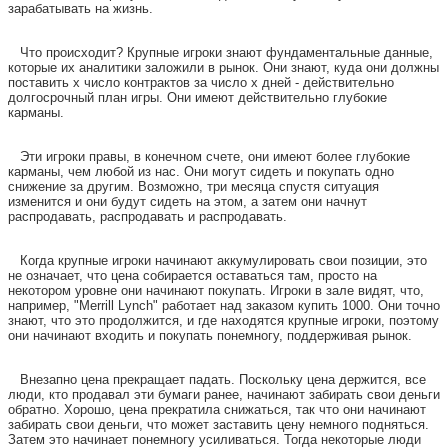
зарабатывать на жизнь.
Что происходит? Крупные игроки знают фундаментальные данные,
которые их аналитики заложили в рынок. Они знают, куда они должны
поставить x число контрактов за число x дней - действительно
долгосрочный план игры. Они имеют действительно глубокие
карманы.
Эти игроки правы, в конечном счете, они имеют более глубокие
карманы, чем любой из нас. Они могут сидеть и покупать одно
снижение за другим. Возможно, три месяца спустя ситуация
изменится и они будут сидеть на этом, а затем они начнут
распродавать, распродавать и распродавать.
Когда крупные игроки начинают аккумулировать свои позиции, это
не означает, что цена собирается оставаться там, просто на
некотором уровне они начинают покупать. Игроки в зале видят, что,
например, "Merrill Lynch" работает над заказом купить 1000. Они точно
знают, что это продолжится, и где находятся крупные игроки, поэтому
они начинают входить и покупать понемногу, поддерживая рынок.
Внезапно цена прекращает падать. Поскольку цена держится, все
люди, кто продавал эти бумаги ранее, начинают забирать свои деньги
обратно. Хорошо, цена прекратила снижаться, так что они начинают
забирать свои деньги, что может заставить цену немного подняться.
Затем это начинает понемногу усиливаться. Тогда некоторые люди