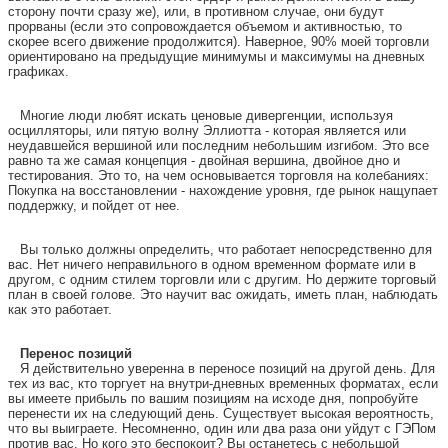
сторону почти сразу же), или, в противном случае, они будут
прорваны (если это сопровождается объемом и активностью, то
скорее всего движение продолжится). Наверное, 90% моей торговли
ориентировано на предыдущие минимумы и максимумы на дневных
графиках.
Многие люди любят искать ценовые дивергенции, используя
осцилляторы, или пятую волну Эллиотта - которая является или
неудавшейся вершиной или последним небольшим изгибом. Это все
равно та же самая концепция - двойная вершина, двойное дно и
тестирования. Это то, на чем основывается торговля на колебаниях:
Покупка на восстановлении - нахождение уровня, где рынок нащупает
поддержку, и пойдет от нее.
Вы только должны определить, что работает непосредственно для
вас. Нет ничего неправильного в одном временном формате или в
другом, с одним стилем торговли или с другим. Но держите торговый
план в своей голове. Это научит вас ожидать, иметь план, наблюдать
как это работает.
Перенос позиций
Я действительно уверенна в переносе позиций на другой день. Для
тех из вас, кто торгует на внутри-дневных временных форматах, если
вы имеете прибыль по вашим позициям на исходе дня, попробуйте
перенести их на следующий день. Существует высокая вероятность,
что вы выиграете. Несомненно, один или два раза они уйдут с ГЭПом
против вас. Но кого это беспокоит? Вы останетесь с небольшой