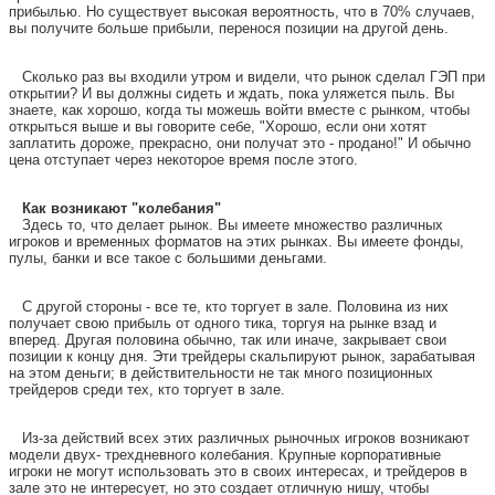
прибылью. Но существует высокая вероятность, что в 70% случаев,
вы получите больше прибыли, перенося позиции на другой день.
Сколько раз вы входили утром и видели, что рынок сделал ГЭП при
открытии? И вы должны сидеть и ждать, пока уляжется пыль. Вы
знаете, как хорошо, когда ты можешь войти вместе с рынком, чтобы
открыться выше и вы говорите себе, "Хорошо, если они хотят
заплатить дороже, прекрасно, они получат это - продано!" И обычно
цена отступает через некоторое время после этого.
Как возникают "колебания"
Здесь то, что делает рынок. Вы имеете множество различных
игроков и временных форматов на этих рынках. Вы имеете фонды,
пулы, банки и все такое с большими деньгами.
С другой стороны - все те, кто торгует в зале. Половина из них
получает свою прибыль от одного тика, торгуя на рынке взад и
вперед. Другая половина обычно, так или иначе, закрывает свои
позиции к концу дня. Эти трейдеры скальпируют рынок, зарабатывая
на этом деньги; в действительности не так много позиционных
трейдеров среди тех, кто торгует в зале.
Из-за действий всех этих различных рыночных игроков возникают
модели двух- трехдневного колебания. Крупные корпоративные
игроки не могут использовать это в своих интересах, и трейдеров в
зале это не интересует, но это создает отличную нишу, чтобы