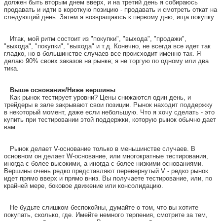
должен быть вторым днем вверх, и на третий день я собираюсь
продавать и идти в короткую позицию - продавать и смотреть откат на
следующий день. Затем я возвращаюсь к первому дню, ища покупку.
Итак, мой ритм состоит из "покупки", "выхода", "продажи",
"выхода", "покупки", "выхода" и т.д. Конечно, не всегда все идет так
гладко, но в большинстве случаев все происходит именно так. Я
делаю 90% своих заказов на рынке; я не торгую по одному или два
тика.
Выше основания/Ниже вершины
Как рынок тестирует уровни? Цены снижаются один день, и
трейдеры в зале закрывают свои позиции. Рынок находит поддержку
в некоторый момент, даже если небольшую. Что я хочу сделать - это
купить при тестировании этой поддержки, которую рынок обычно дает
вам.
Рынок делает V-основание только в меньшинстве случаев. В
основном он делает W-основание, или многократные тестирования,
иногда с более высокими, а иногда с более низкими основаниями.
Вершины очень редко представляют перевернутый V - редко рынок
идет прямо вверх и прямо вниз. Вы получаете тестирование, или, по
крайней мере, боковое движение или консолидацию.
Не будьте слишком беспокойны, думайте о том, что вы хотите
покупать, сколько, где. Имейте немного терпения, смотрите за тем,