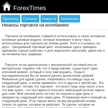
ForexTimes
Прогнозы
Сигналы
Новости
Аналитика
Нюансы торговли на колебаниях
Торговля на колебаниях стремится использовать в своих интересах
основные ценовые модели, которые возникают и могут быть
использованы для торговли на любом рынке. Хотя я ссылаюсь на
двух-, трехдневный торговый цикл, излагаемые здесь принципы
одинаково хорошо работают и для недельного масштаба, равно как и
на пятиминутных графиках.
Торгуете ли вы краткосрочно с механической системой или по
методологии, подобно той, что я представляю, существует один
ключевой момент, который я хочу вам внушить - Будьте
последовательны! Вы не можете делать вычисление уровней
Фибоначчи для одной сделки, попробовать что-нибудь еще на
следующий день, и затем применить что-то другое в третий раз. Это
не сработает, потому что торговля - это всего лишь игра чисел и все,
что вам нужно - это постараться получить небольшой кусочек пирога
для себя. Мой личный ритм состоит из покупки в один день и
продажи на следующий или через день. Я переношу много позиций на
следующий день. Я не торгую много на внутри-дневной основе,
только те сделки, которые не работают. Те сделки, которые не