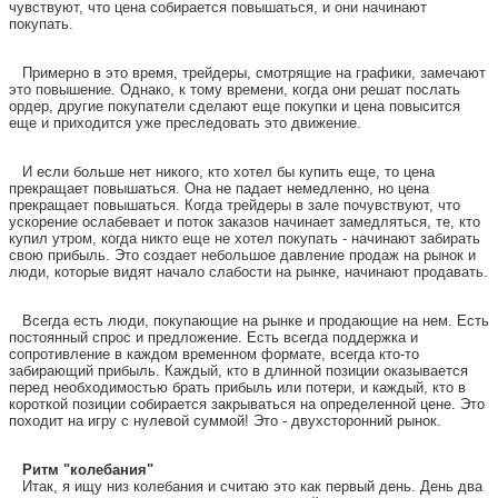
чувствуют, что цена собирается повышаться, и они начинают
покупать.
Примерно в это время, трейдеры, смотрящие на графики, замечают
это повышение. Однако, к тому времени, когда они решат послать
ордер, другие покупатели сделают еще покупки и цена повысится
еще и приходится уже преследовать это движение.
И если больше нет никого, кто хотел бы купить еще, то цена
прекращает повышаться. Она не падает немедленно, но цена
прекращает повышаться. Когда трейдеры в зале почувствуют, что
ускорение ослабевает и поток заказов начинает замедляться, те, кто
купил утром, когда никто еще не хотел покупать - начинают забирать
свою прибыль. Это создает небольшое давление продаж на рынок и
люди, которые видят начало слабости на рынке, начинают продавать.
Всегда есть люди, покупающие на рынке и продающие на нем. Есть
постоянный спрос и предложение. Есть всегда поддержка и
сопротивление в каждом временном формате, всегда кто-то
забирающий прибыль. Каждый, кто в длинной позиции оказывается
перед необходимостью брать прибыль или потери, и каждый, кто в
короткой позиции собирается закрываться на определенной цене. Это
походит на игру с нулевой суммой! Это - двухсторонний рынок.
Ритм "колебания"
Итак, я ищу низ колебания и считаю это как первый день. День два