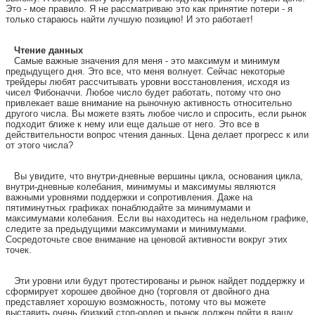
Это - мое правило. Я не рассматриваю это как принятие потери - я
только стараюсь найти лучшую позицию! И это работает!
Чтение данных
Самые важные значения для меня - это максимум и минимум
предыдущего дня. Это все, что меня волнует. Сейчас некоторые
трейдеры любят рассчитывать уровни восстановления, исходя из
чисел Фибоначчи. Любое число будет работать, потому что оно
привлекает ваше внимание на рыночную активность относительно
другого числа. Вы можете взять любое число и спросить, если рынок
подходит ближе к нему или еще дальше от него. Это все в
действительности вопрос чтения данных. Цена делает прогресс к или
от этого числа?
Вы увидите, что внутри-дневные вершины цикла, основания цикла,
внутри-дневные колебания, минимумы и максимумы являются
важными уровнями поддержки и сопротивления. Даже на
пятиминутных графиках понаблюдайте за минимумами и
максимумами колебания. Если вы находитесь на недельном графике,
следите за предыдущими максимумами и минимумами.
Сосредоточьте свое внимание на ценовой активности вокруг этих
точек.
Эти уровни или будут протестированы и рынок найдет поддержку и
сформирует хорошее двойное дно (торговля от двойного дна
представляет хорошую возможность, потому что вы можете
выставить очень близкий стоп-ордер и рынок должен пойти в вашу