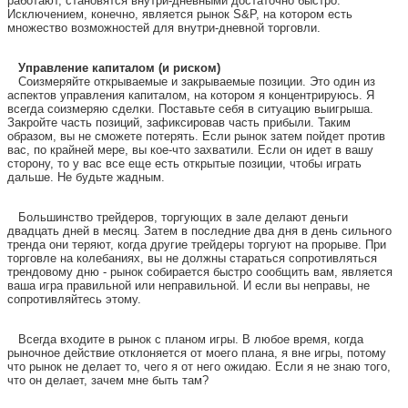
работают, становятся внутри-дневными достаточно быстро.
Исключением, конечно, является рынок S&P, на котором есть
множество возможностей для внутри-дневной торговли.
Управление капиталом (и риском)
Соизмеряйте открываемые и закрываемые позиции. Это один из
аспектов управления капиталом, на котором я концентрируюсь. Я
всегда соизмеряю сделки. Поставьте себя в ситуацию выигрыша.
Закройте часть позиций, зафиксировав часть прибыли. Таким
образом, вы не сможете потерять. Если рынок затем пойдет против
вас, по крайней мере, вы кое-что захватили. Если он идет в вашу
сторону, то у вас все еще есть открытые позиции, чтобы играть
дальше. Не будьте жадным.
Большинство трейдеров, торгующих в зале делают деньги
двадцать дней в месяц. Затем в последние два дня в день сильного
тренда они теряют, когда другие трейдеры торгуют на прорыве. При
торговле на колебаниях, вы не должны стараться сопротивляться
трендовому дню - рынок собирается быстро сообщить вам, является
ваша игра правильной или неправильной. И если вы неправы, не
сопротивляйтесь этому.
Всегда входите в рынок с планом игры. В любое время, когда
рыночное действие отклоняется от моего плана, я вне игры, потому
что рынок не делает то, чего я от него ожидаю. Если я не знаю того,
что он делает, зачем мне быть там?