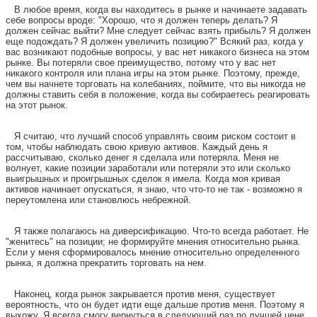
В любое время, когда вы находитесь в рынке и начинаете задавать
себе вопросы вроде: "Хорошо, что я должен теперь делать? Я
должен сейчас выйти? Мне следует сейчас взять прибыль? Я должен
еще подождать? Я должен увеличить позицию?" Всякий раз, когда у
вас возникают подобные вопросы, у вас нет никакого бизнеса на этом
рынке. Вы потеряли свое преимущество, потому что у вас нет
никакого контроля или плана игры на этом рынке. Поэтому, прежде,
чем вы начнете торговать на колебаниях, поймите, что вы никогда не
должны ставить себя в положение, когда вы собираетесь реагировать
на этот рынок.
Я считаю, что лучший способ управлять своим риском состоит в
том, чтобы наблюдать свою кривую активов. Каждый день я
рассчитываю, сколько денег я сделала или потеряла. Меня не
волнует, какие позиции заработали или потеряли это или сколько
выигрышных и проигрышных сделок я имела. Когда моя кривая
активов начинает опускаться, я знаю, что что-то не так - возможно я
переутомлена или становлюсь небрежной.
Я также полагаюсь на диверсификацию. Что-то всегда работает. Не
"женитесь" на позиции; не формируйте мнения относительно рынка.
Если у меня сформировалось мнение относительно определенного
рынка, я должна прекратить торговать на нем.
Наконец, когда рынок закрывается против меня, существует
вероятность, что он будет идти еще дальше против меня. Поэтому я
выхожу. Я всегда смогу вернуться в следующий раз по лучшей цене.