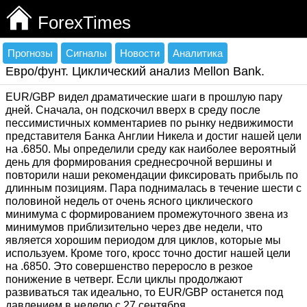
ForexTimes
Прогнозы
Сигналы
Новости
Аналитика
Евро/фунт. Циклический анализ Mellon Bank.
EUR/GBP видел драматические шаги в прошлую пару
дней. Сначала, он подскочил вверх в среду после
пессимистичных комментариев по рынку недвижимости
представителя Банка Англии Никела и достиг нашей цели
на .6850. Мы определили среду как наиболее вероятный
день для формирования среднесрочной вершины и
повторили наши рекомендации фиксировать прибыль по
длинным позициям. Пара поднималась в течение шести с
половиной недель от очень ясного циклического
минимума с формированием промежуточного звена из
минимумов приблизительно через две недели, что
является хорошим периодом для циклов, которые мы
используем. Кроме того, кросс точно достиг нашей цели
на .6850. Это совершенство переросло в резкое
понижение в четверг. Если циклы продолжают
развиваться так идеально, то EUR/GBP останется под
давлением в неделю с 27 сентября.