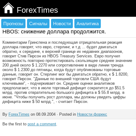
ForexTimes
Прогнозы
Сигналы
Новости
Аналитика
HBOS: снижение доллара продолжится.
Комментарии Гринспена и последующая отрицательная реакция
доллара говорят, что евро, стерлинг, и т.д ... будет двигаться
обратно, к середине, к верхней границе их недавних диапазонов,
говорит Стив Пирсон из HBOS Treasury Services. Евро получил
возможность повторно протестировать скользящее среднее значение
200 дней около $ 1.2270 или сопротивление в виде линии тренда
около $ 1.2300 до пятницы, когда будут опубликованы торговые
данные, говорит он. Стерлинг мог бы двигаться обратно, к $ 1.8200,
говорит Пирсон. "Данные по внешней торговли США будут
ключевыми", - подчеркивает он. Средние оценки аналитиков
предполагают, что в июле торговый дефицит сократится до $51.5
млрд. против отвратительно большого дефицита в $ 55.8 млрд. в
июне. "Чтобы получить рост доллара, мы должны увидеть цифры
дефицита ниже $ 50 млрд.", - считает Пирсон.
By
ForexTimes
on 08.09.2004 · Posted in
Новости форекс
Be the first to
post a comment
.