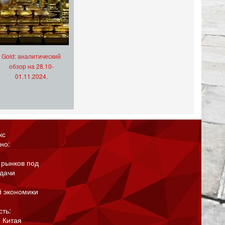
Gold: аналитический
обзор на 28.10-
01.11.2024.
кс
но:
 рынков под
адачи
й экономики
сть:
 Китая