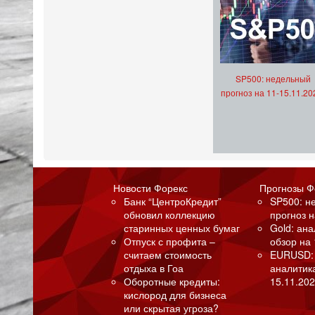
SP500: недельный
прогноз на 11-15.11.20
Новости Форекс
Прогнозы Ф
Банк “ЦентроКредит”
SP500: н
обновил коллекцию
прогноз н
старинных ценных бумаг
Gold: ан
Отпуск с профита –
обзор на 
считаем стоимость
EURUSD:
отдыха в Гоа
аналитик
Оборотные кредиты:
15.11.202
кислород для бизнеса
или скрытая угроза?