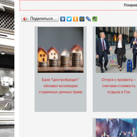
Понрав
Поделиться…
Банк “ЦентроКредит”
Отпуск с профита –
обновил коллекцию
считаем стоимость
старинных ценных бумаг
отдыха в Гоа