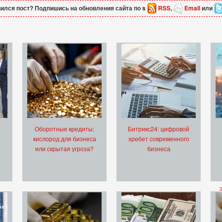
ился пост? Подпишись на обновления сайта по s
RSS
,
Email
или
Оборотные кредиты:
Битрикс24: цифровой
кислород для бизнеса
хребет современного
или скрытая угроза?
бизнеса