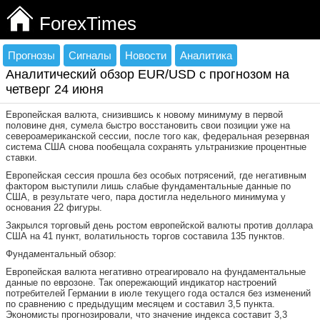
ForexTimes
Прогнозы
Сигналы
Новости
Аналитика
Аналитический обзор EUR/USD с прогнозом на
четверг 24 июня
Европейская валюта, снизившись к новому минимуму в первой
половине дня, сумела быстро восстановить свои позиции уже на
североамериканской сессии, после того как, федеральная резервная
система США снова пообещала сохранять ультранизкие процентные
ставки.
Европейская сессия прошла без особых потрясений, где негативным
фактором выступили лишь слабые фундаментальные данные по
США, в результате чего, пара достигла недельного минимума у
основания 22 фигуры.
Закрылся торговый день ростом европейской валюты против доллара
США на 41 пункт, волатильность торгов составила 135 пунктов.
Фундаментальный обзор:
Европейская валюта негативно отреагировало на фундаментальные
данные по еврозоне. Так опережающий индикатор настроений
потребителей Германии в июле текущего года остался без изменений
по сравнению с предыдущим месяцем и составил 3,5 пункта.
Экономисты прогнозировали, что значение индекса составит 3,3