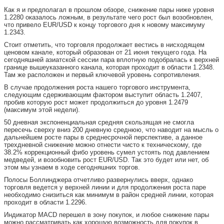
Как я и предполагал в прошлом обзоре, снижение пары ниже уровня
1.2280 оказалось ложным, в результате чего рост был возобновлен,
что привело EUR/USD к концу торгового дня к новому максимуму
1.2343.
Стоит отметить, что торговля продолжает вестись в нисходящем
ценовом канале, который образован от 21 июня текущего года. На
сегодняшней азиатской сессии пара вплотную подобралась к верхней
границе вышеуказанного канала, которая проходит в области 1.2348.
Там же расположен и первый ключевой уровень сопротивления.
В случае продолжения роста нашего торгового инструмента,
следующим сдерживающим фактором выступит область 1.2407,
пробив которую рост может продолжиться до уровня 1.2479
(максимум этой недели).
50 дневная экспоненциальная средняя скользящая не смогла
пересечь сверху вниз 200 дневную среднюю, что наводит на мысль о
дальнейшем росте пары в среднесрочной перспективе, а данное
трехдневной снижение можно отнести чисто к техническому, где
38.2% коррекционный фибо уровень сумел устоять под давлением
медведей, и возобновить рост EUR/USD. Так это будет или нет, об
этом мы узнаем в ходе сегодняшних торгов.
Полосы Боллинджера отчетливо развернулись вверх, однако
торговля ведется у верхней линии и для продолжения роста паре
необходимо снизиться как минимум в район средней линии, которая
проходит в области 1.2296.
Индикатор MACD перешел в зону покупок, и любое снижение пары
можно рассматривать как хорошую возможность для покупок в