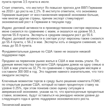
пункта против 3,5 пункта в июле.
Стоит отметить, что институт Ifo повысил прогноз для ВВП Германии
на 2010 г до роста на 2,1%. В институте отметили, что экономика
Германии выиграет от восстановления мировой экономики больше,
чем многие другие страны, причем экспорт стимулирует
экономический рост в Германии в текущем году.
Индекс деловой активности в производственном секторе еврозоны в
июне снизился по сравнению с маем, и оказался на уровне 55.3,
против 55.8 пункта. Эксперты в среднем ожидали рост до 55.6.
Индекс деловой активности в секторе услуг еврозоны также снизился
до 55.4 пункта, с 56.2 в мае. Эксперты хоть и ожидали снижения, но
лишь до 55.9 пункта.
Фундаментальные данные по США также не оказали никакой
поддержки паре.
Продажи на первичном рынке жилья в США в мае вновь упали. По
данным министерства торговли США продажи домов на одну семью в
США в мае упали на 32,7% по сравнению с предыдущим месяцем и
составили 300 000 в год. Это падение намного значительнее, что того
ожидали эксперты.
Ключевым моментом торгов в среду было решение комитета FOMC
по открытым рынкам США, который оставил процентную ставку на
уровне 0.25%, при этом понизив свою оценку ситуации в
американской экономике, указав на то, что краткосрочные процентные
ставки, возможно, будут оставаться на рекордно низком уровне до
следующего года в целях поддержки экономического роста.
Технический анализ: