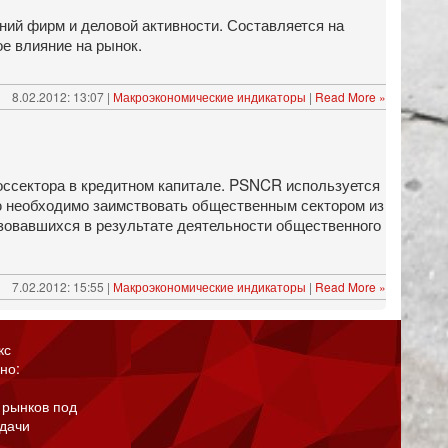
ий фирм и деловой активности. Составляется на
е влияние на рынок.
8.02.2012: 13:07 |
Макроэкономические индикаторы
|
Read More »
госсектора в кредитном капитале. PSNCR используется
ую необходимо заимствовать общественным сектором из
азовавшихся в результате деятельности общественного
7.02.2012: 15:55 |
Макроэкономические индикаторы
|
Read More »
кс
но:
 рынков под
адачи