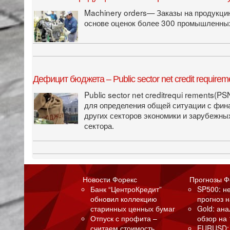
Machinery orders— Заказы на продукци
основе оценок более 300 промышленных
Дефицит бюджета – Public sector net credit require
Public sector net creditrequi rements
для определения общей ситуации с фина
других секторов экономики и зарубежны
сектора.
Новости Форекс
Прогнозы Ф
Банк “ЦентроКредит”
SP500: н
обновил коллекцию
прогноз н
старинных ценных бумаг
Gold: ан
Отпуск с профита –
обзор на 
считаем стоимость
EURUSD: