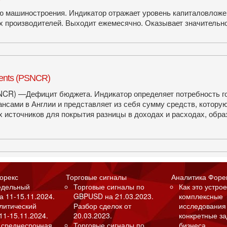
ю машиностроения. Индикатор отражает уровень капиталовложен
 производителей. Выходит ежемесячно. Оказывает значительно
ments (PSNCR)
(PSNCR) —Дефицит бюджета. Индикатор определяет потребность 
нсами в Англии и представляет из себя сумму средств, котор
х источников для покрытия разницы в доходах и расходах, обр
орекс
Торговые сигналы
Аналитика Форе
едельный
Торговые сигналы по
Как это устрое
а 11-15.11.2024.
GBPUSD на 21.03.2023.
комплексные
алитический
Разбор сделок от
исследования
11-15.11.2024.
20.03.2023.
конкретные з
 среднесрочная
Торговые сигналы по
бизнеса