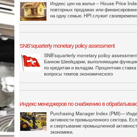
Индекс цен на жилье – House Price Ind
повторных продажах или финансировани
на одну семью. HPI служит своевремен
SNB’squarterly monetary policy assessment
SNB’squarterly monetary policy assessme
Банком Швейцарии, выполняющим функцию Ц
по кредитам и вкладам. Процентная ставка
вопросы темпов экономического
Индекс менеджеров по снабжению в обрабатывающ
Purchasing Manager Index (PMI)— Инде
активности промышленного сектора. Есл
и свертывание промышленной активности
экономики.