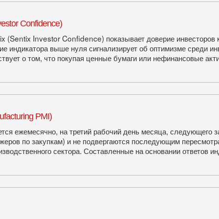
estor Confidence)
x (Sentix Investor Confidence) показывает доверие инвесторов
ие индикатора выше нуля сигнализирует об оптимизме среди ин
твует о том, что покупая ценные бумаги или нефинансовые акт
acturing PMI)
ся ежемесячно, на третий рабочий день месяца, следующего за 
еров по закупкам) и не подвергаются последующим пересмотра
изводственного сектора. Составленные на основании ответов и