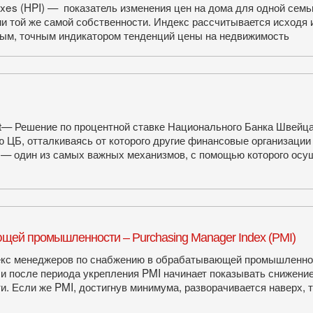
exes (HPI) — показатель изменения цен на дома для одной семь
и той же самой собственности. Индекс рассчитывается исходя 
ным, точным индикатором тенденций цены на недвижимость
nt— Решение по процентной ставке Национального Банка Швейц
Б, отталкиваясь от которого другие финансовые организации 
 — один из самых важных механизмов, с помощью которого осущ
ей промышленности – Purchasing Manager Index (PMI)
кс менеджеров по снабжению в обрабатывающей промышленнос
и после периода укрепления PMI начинает показывать снижение,
. Если же PMI, достигнув минимума, разворачивается наверх, 