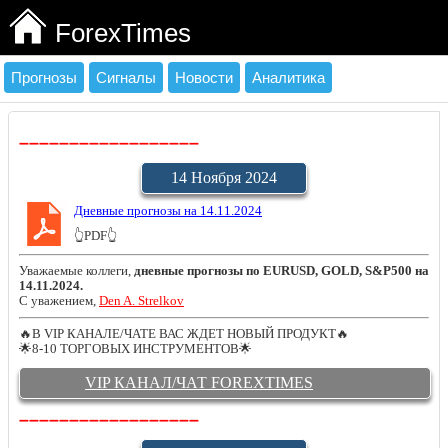
ForexTimes
Прогнозы
Сигналы
Новости
Аналитика
➖➖➖➖➖➖➖➖➖➖➖➖➖➖➖➖➖➖
14 Ноября 2024
Дневные прогнозы на 14.11.2024
👆PDF👆
Уважаемые коллеги,
дневные прогнозы по EURUSD, GOLD, S&P500 на
14.11.2024.
С уважением,
Den A. Strelkov
🔥В VIP КАНАЛЕ/ЧАТЕ ВАС ЖДЕТ НОВЫЙ ПРОДУКТ🔥
🌟8-10 ТОРГОВЫХ ИНСТРУМЕНТОВ🌟
VIP КАНАЛ/ЧАТ FOREXTIMES
➖➖➖➖➖➖➖➖➖➖➖➖➖➖➖➖➖➖