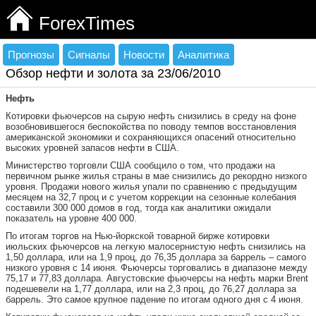
ForexTimes
Прогнозы
Сигналы
Новости
Аналитика
Обзор нефти и золота за 23/06/2010
Нефть
Котировки фьючерсов на сырую нефть снизились в среду на фоне
возобновившегося беспокойства по поводу темпов восстановления
американской экономики и сохраняющихся опасений относительно
высоких уровней запасов нефти в США.
Министерство торговли США сообщило о том, что продажи на
первичном рынке жилья страны в мае снизились до рекордно низкого
уровня. Продажи нового жилья упали по сравнению с предыдущим
месяцем на 32,7 проц и с учетом коррекции на сезонные колебания
составили 300 000 домов в год, тогда как аналитики ожидали
показатель на уровне 400 000.
По итогам торгов на Нью-йоркской товарной бирже котировки
июльских фьючерсов на легкую малосернистую нефть снизились на
1,50 доллара, или на 1,9 проц, до 76,35 доллара за баррель – самого
низкого уровня с 14 июня. Фьючерсы торговались в диапазоне между
75,17 и 77,83 доллара. Августовские фьючерсы на нефть марки Brent
подешевели на 1,77 доллара, или на 2,3 проц, до 76,27 доллара за
баррель. Это самое крупное падение по итогам одного дня с 4 июня.