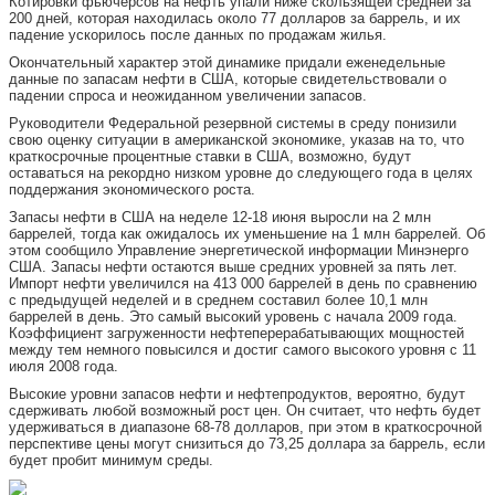
Котировки фьючерсов на нефть упали ниже скользящей средней за
200 дней, которая находилась около 77 долларов за баррель, и их
падение ускорилось после данных по продажам жилья.
Окончательный характер этой динамике придали еженедельные
данные по запасам нефти в США, которые свидетельствовали о
падении спроса и неожиданном увеличении запасов.
Руководители Федеральной резервной системы в среду понизили
свою оценку ситуации в американской экономике, указав на то, что
краткосрочные процентные ставки в США, возможно, будут
оставаться на рекордно низком уровне до следующего года в целях
поддержания экономического роста.
Запасы нефти в США на неделе 12-18 июня выросли на 2 млн
баррелей, тогда как ожидалось их уменьшение на 1 млн баррелей. Об
этом сообщило Управление энергетической информации Минэнерго
США. Запасы нефти остаются выше средних уровней за пять лет.
Импорт нефти увеличился на 413 000 баррелей в день по сравнению
с предыдущей неделей и в среднем составил более 10,1 млн
баррелей в день. Это самый высокий уровень с начала 2009 года.
Коэффициент загруженности нефтеперерабатывающих мощностей
между тем немного повысился и достиг самого высокого уровня с 11
июля 2008 года.
Высокие уровни запасов нефти и нефтепродуктов, вероятно, будут
сдерживать любой возможный рост цен. Он считает, что нефть будет
удерживаться в диапазоне 68-78 долларов, при этом в краткосрочной
перспективе цены могут снизиться до 73,25 доллара за баррель, если
будет пробит минимум среды.