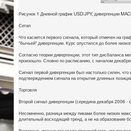
Рисунок 1 Дневной график USD/JPY, дивергенции MA
Сетап
Что касается первого сигнала, который отмечен на гра
"бычьей" дивергенции. Курс опустился до более низк
Согласно теории дивергенции, этот тип дисбаланса ме
произошло. Словно по расписанию, с началом декабря 
Сигнал первой дивергенции был настолько силен, что 
подтверждением сигнала на открытие длинных позици
Торговля
Второй сигнал дивергенции (середина декабря 2006 - с
Несомненно, разница между пиками более низких мак
длительный восходящий тренд, а не на образование бо
Возможно, именно это стало причиной того, что после