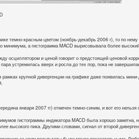
CD
фике темно-красным цветом (ноябрь-декабрь 2006 г), то по нему
ого минимума, а гистограмма MACD вырисовывала более высоки
жду осциллятором и ценой говорит о предстоящей ценовой корре
пара устремилась вверх и росла до тех пор, пока не завершила
в рамках крупной дивергенции на графике даже появилась мини-
й.
ередина января 2007 гг) отмечен темно-синим, и вот его нельзя
симумов гистограммы индикатора MACD была хорошо заметна, н
лее высокого пика. Другими словами, сигнал от второй диверген
довавшие за этим результаты были менее показательными. Любо