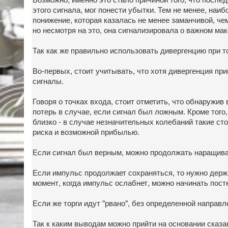
этого сигнала, мог понести убытки. Тем не менее, на
понижение, которая казалась не менее заманчивой, чем
но несмотря на это, она сигнализировала о важном ма
Так как же правильно использовать дивергенцию при 
Во-первых, стоит учитывать, что хотя дивергенция п
сигналы.
Говоря о точках входа, стоит отметить, что обнаружи
потерь в случае, если сигнал был ложным. Кроме того
близко - в случае незначительных колебаний такие ст
риска и возможной прибылью.
Если сигнал был верным, можно продолжать наращиват
Если импульс продолжает сохраняться, то нужно держа
момент, когда импульс ослабнет, можно начинать пос
Если же торги идут "рвано", без определенной направ
Так к каким выводам можно прийти на основании сказ