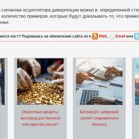
о сигналам осциллятора дивергенции можно в определенной сте
количество примеров, которые будут доказывать то, что приме
ынке.
ился пост? Подпишись на обновления сайта по s
RSS
,
Email
или
Оборотные кредиты:
Битрикс24: цифровой
кислород для бизнеса
хребет современного
или скрытая угроза?
бизнеса