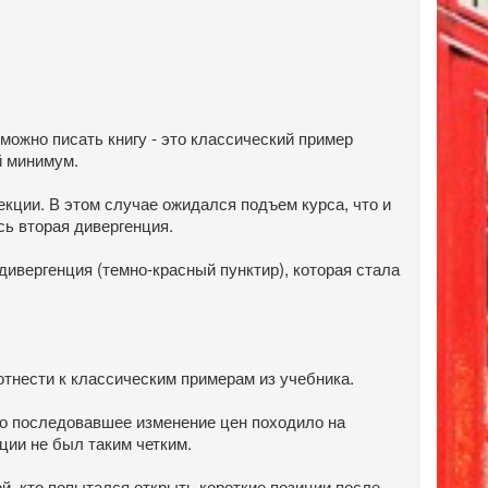
 можно писать книгу - это классический пример
й минимум.
кции. В этом случае ожидался подъем курса, что и
сь вторая дивергенция.
дивергенция (темно-красный пунктир), которая стала
 отнести к классическим примерам из учебника.
о последовавшее изменение цен походило на
ции не был таким четким.
й, кто попытался открыть короткие позиции после