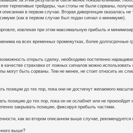
иболее терпеливые трейдеры, чьи стопы не были сорваны, получ
 описанная в первом случае. Вторая дивергенция оказалась не т
ксимуме (как в первом случае был подан сигнал о минимуме).
торговле, извлекая при этом максимальную прибыль и минимизи
рименима на всех временных промежутках, более долгосрочные 
в возможность открыть сделку, необходимо постепенно наращив
, в качестве страховки от ложных сигналов можно использовать
опы могут быть сорваны. Тем не менее, не стоит относить их с
ь позиции до тех пор, пока они не достигнут желаемого масшта
ть позицию до тех пор, пока он не ослабнет или не произойдет 
тепенно закрывать позицию, фиксируя прибыль частями.
ленности, как во втором описанном выше случае, рекомендуется
анного выше?