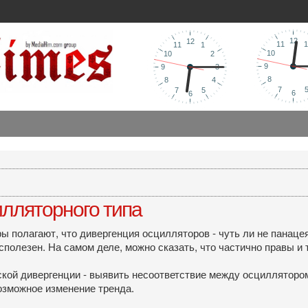
илляторного типа
ы полагают, что дивергенция осцилляторов - чуть ли не панацея 
сполезен. На самом деле, можно сказать, что частично правы и т
кой дивергенции - выявить несоответствие между осциллятором
озможное изменение тренда.