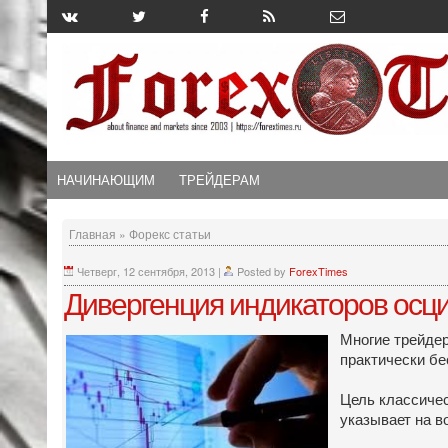
НАЧИНАЮЩИМ
ТРЕЙДЕРАМ
Главная
»
Форекс статьи
Четверг, 12 сентября, 2013
|
Posted by
ForexTimes
Дивергенция индикаторов осц
Многие трейдер
практически бе
Цель классичес
указывает на в