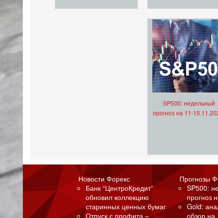
SP500: недельный
прогноз на 11-15.11.20
Новости Форекс
Прогнозы Ф
Банк “ЦентроКредит”
SP500: н
обновил коллекцию
прогноз н
старинных ценных бумаг
Gold: ан
Отпуск с профита –
обзор на 