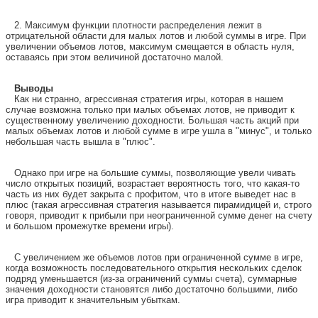
2. Максимум функции плотности распределения лежит в
отрицательной области для малых лотов и любой суммы в игре. При
увеличении объемов лотов, максимум смещается в область нуля,
оставаясь при этом величиной достаточно малой.
Выводы
Как ни странно, агрессивная стратегия игры, которая в нашем
случае возможна только при малых объемах лотов, не приводит к
существенному увеличению доходности. Большая часть акций при
малых объемах лотов и любой сумме в игре ушла в "минус", и только
небольшая часть вышла в "плюс".
Однако при игре на большие суммы, позволяющие увели чивать
число открытых позиций, возрастает вероятность того, что какая-то
часть из них будет закрыта с профитом, что в итоге выведет нас в
плюс (такая агрессивная стратегия называется пирамидицей и, строго
говоря, приводит к прибыли при неограниченной сумме денег на счету
и большом промежутке времени игры).
С увеличением же объемов лотов при ограниченной сумме в игре,
когда возможность последовательного открытия нескольких сделок
подряд уменьшается (из-за ограничений суммы счета), суммарные
значения доходности становятся либо достаточно большими, либо
игра приводит к значительным убыткам.