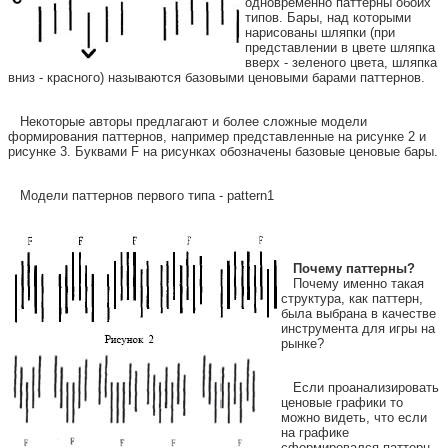
одновременно паттерны обоих
типов. Бары, над которыми
нарисованы шляпки (при
представлении в цвете шляпка
вверх - зеленого цвета, шляпка
вниз - красного) называются базовыми ценовыми барами паттернов.
Некоторые авторы предлагают и более сложные модели
формирования паттернов, например представленные на рисунке 2 и
рисунке 3. Буквами F на рисунках обозначены базовые ценовые бары.
Модели паттернов первого типа - pattern1
Почему паттерны?
Почему именно такая
структура, как паттерн,
была выбрана в качестве
инструмента для игры на
рынке?
Если проанализировать
ценовые графики то
можно видеть, что если
на графике
сформировался паттерн