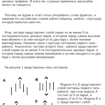
ценовых графиках. В книге же, о разных временных масштабах
ничего не говорится.
Поэтому не будем в этой статье употреблять слово фрактал, и
заменим его английским словом pattern (образец, шаблон, структура),
который наиболее уместен.
Итак, паттерн представляет собой серию из не менее 5-ти
последовательных ценовых баров, в котором перед самым высоким
максимумом и за ним находятся по два бара с более низкими
максимумами. Назовем такую структуру паттерном первого типа -
pattern1. Аналогично, паттерн второго типа - pattern2 представляет
собой серию из не менее 5-ти последовательных ценовых баров, в
котором перед самым низким минимумом и за ним находятся по два
бара с более высокими минимумами.
На рисунке 1 представлены типы паттернов.
Модели A и D представляют
собой паттерны первого типа -
pattern1, при этом модель A
состоит из 5-ти баров, а
модель D из 6-ти. Модели B и
C представляют собой