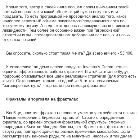
Кроме того, автор в своей книге обошел своим вниманием такой
важный вопрос: как и какой объем акций нужно покупать или
продавать. То есть программой не проводится анализ того, каков
наиболее вероятный объема покупаемого/продаваемого лота по
торгуемому активу. А ведь этот вопрос напрямую связан с риском
ликвидности. Тем более он особенно важен при "агрессивной"
стратегии игры - последовательном добавлении все новых и новых
открытых позиций.
Вы спросите, сколько стоит такая мечта? Да всего ничего - $3,400.
К сожалению, по демо-версии продукта Investor's Dream нельзя
оценить эффективность работы стратегии. В этой статье не будут
подробно описываться все шаги реализации стратегии (для этого есть
книга). Остановимся только на одной из 5-ти так называемых
"заговоренных пуль" - торговле при помощи фрактала.
Фракталы и торговля на фракталах
Вообще, понятие фрактал не совсем уместно употребляется в книге
"Новые измерения в биржевой торговле". Строгого определения
фрактала, со времен открытия фрактальной структуры сложных
природных объектов Мандельбротом, нет. Кроме того, фрактал это
структура, повторяющаяся на разных временных масштабах. Если
рассматривать ценовые ряды, то на минутных, часовых и так далее