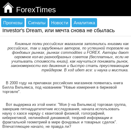
ForexTimes
Прогнозы
Сигналы
Новости
Аналитика
Investor's Dream, или мечта снова не сбылась
Книжные полки российских магазинов заполнились книгами как
российских, так и зарубежных авторов, по успешной торговле на
фондовых рынках, рынках commodities и FOREX. Авторы дают
огромное кол-во разнообразных советов (бесплатных, если не
учитывать стоимость книги), как научиться понимать рынок,
закономерности его движения и быстро стать преуспевающим
трейдером. В ход идет все: и наука и мистика.
В 2000 году на прилавках российских магазинов появилась книга
Билла Вильямса, под названием "Новые измерения в биржевой
торговле".
Вот выдержка из этой книги: "Моя (г-на Вильямса) торговая группа,
завершив пятнадцатилетние исследования, начала использовать
науку о хаосе наряду с квантовой физикой, голографией,
кибернетикой, нелинейной динамикой, теорией информации и
фрактальной геометрией в мире фондовых и товарных сделок".
Впечатляющее начало, не правда ли?