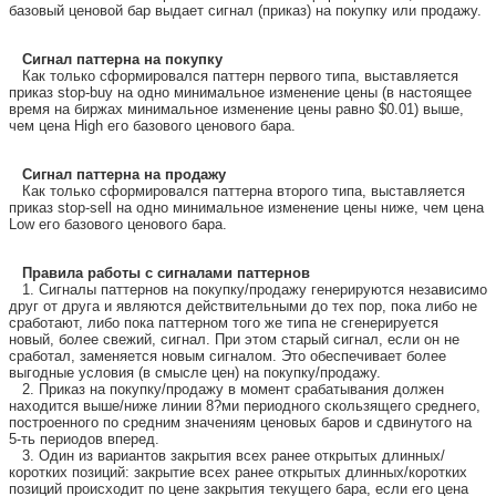
базовый ценовой бар выдает сигнал (приказ) на покупку или продажу.
Сигнал паттерна на покупку
Как только сформировался паттерн первого типа, выставляется
приказ stop-buy на одно минимальное изменение цены (в настоящее
время на биржах минимальное изменение цены равно $0.01) выше,
чем цена High его базового ценового бара.
Сигнал паттерна на продажу
Как только сформировался паттерна второго типа, выставляется
приказ stop-sell на одно минимальное изменение цены ниже, чем цена
Low его базового ценового бара.
Правила работы с сигналами паттернов
1. Сигналы паттернов на покупку/продажу генерируются независимо
друг от друга и являются действительными до тех пор, пока либо не
сработают, либо пока паттерном того же типа не сгенерируется
новый, более свежий, сигнал. При этом старый сигнал, если он не
сработал, заменяется новым сигналом. Это обеспечивает более
выгодные условия (в смысле цен) на покупку/продажу.
2. Приказ на покупку/продажу в момент срабатывания должен
находится выше/ниже линии 8?ми периодного скользящего среднего,
построенного по средним значениям ценовых баров и сдвинутого на
5-ть периодов вперед.
3. Один из вариантов закрытия всех ранее открытых длинных/
коротких позиций: закрытие всех ранее открытых длинных/коротких
позиций происходит по цене закрытия текущего бара, если его цена