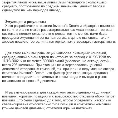
закрытия лежит ниже/выше линии 8?ми периодного скользящего
среднего, построенного по средним значениям ценовых баров и
сдвинутого на 5-ть периодов вперед.
Эмуляция и результаты
Хотя разработчики стратегии Investor's Dream и обращают внимание
на то, что она не может рассматриваться как механическая торговая
система в полном смысле этого слова, тем не менее, нами была
проведена эмуляция игры на паттернах, с целью выяснить, так ли
хорошо правило торговли на паттернах, как утверждают авторы книги.
Для этого были выбраны акции наиболее ликвидных компаний,
среднедневной объем торгов по которым за период с 01/05/1998 по
11/19/2002 был не менее 500000 акций (обеспечение ликвидности) -
всего 296 компаний. При этом мы не интересовались ценовой
динамикой отобранных компаний, т.к. приняли на веру мнение автора
стратегии Investor's Dream, что фильтр (три скользящих средних)
поможет определить оптимальные точки входа и выхода в рынок
независимо от ценовой динамики.
Игра эмулировалась для каждой компании отдельно на длинных
позициях, коротких позициях и с возможностью открытия обоих типов
позиций. Это было сделано для того, чтобы определить, насколько
сбалансирована относительно типа позиции и конкретной компании
(точнее ценовой динамики) стратегия игры на паттернах.