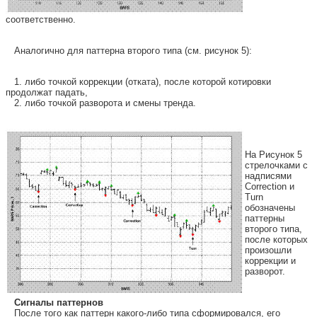
соответственно.
Аналогично для паттерна второго типа (см. рисунок 5):
1. либо точкой коррекции (отката), после которой котировки
продолжат падать,
2. либо точкой разворота и смены тренда.
На Рисунок 5
стрелочками с
надписями
Correction и
Turn
обозначены
паттерны
второго типа,
после которых
произошли
коррекции и
разворот.
Сигналы паттернов
После того как паттерн какого-либо типа сформировался, его