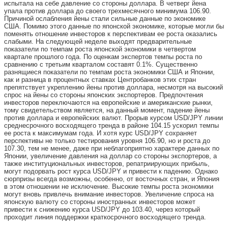
испытала на себе давление со стороны доллара. В четверг йена
упала против доллара до своего трехмесячного минимума 106.90.
Причиной ослабления йены стали сильные данные по экономике
США. Помимо этого данные по японской экономике, которые могли бы
поменять отношение инвесторов к перспективам ее роста оказались
слабыми. На следующей неделе выходят предварительные
показатели по темпам роста японской экономики в четвертом
квартале прошлого года. По оценкам экспертов темпы роста по
сравнению с третьим кварталом составят 0.1%. Существенно
разнящиеся показатели по темпам роста экономики США и Японии,
как и разница в процентных ставках Центробанков этих стран
препятствует укреплению йены против доллара, несмотря на высокий
спрос на йены со стороны японских экспортеров. Предпочтения
инвесторов переключаются на европейские и американские рынки,
тому свидетельством является, на данный момент, падение йены
против доллара и европейских валют. Прорыв курсом USD/JPY линии
среднесрочного восходящего тренда в районе 104.15 ускорил темпы
ее роста к максимумам года. И хотя курс USD/JPY сохраняет
перспективы не только тестирования уровня 106.90, но и роста до
107.30, тем не менее, даже при неблагоприятно характере данных по
Японии, увеличение давления на доллар со стороны экспортеров, а
также институциональных инвесторов, репатриирующих прибыль,
могут подорвать рост курса USD/JPY и привести к падению. Однако
сюрпризы всегда возможны, особенно, от восточных стран, и Япония
в этом отношении не исключение. Высокие темпы роста экономики
могут вновь привлечь внимание инвесторов. Увеличение спроса на
японскую валюту со стороны иностранных инвесторов может
привести к снижению курса USD/JPY до 103.40, через который
проходит линия поддержки краткосрочного восходящего тренда.