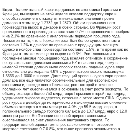
Евро
. Положительный характер данных по экономике Германии и
Франции, вышедших на этой неделе оказали поддержку евро и
способствовали его отскоку от минимальных значений против
доллара в этом году 1.2732 до 1.2870. Объем промышленного
производства вырос в декабре в обеих странах. Во Франции рост
промышленного производства составил 0.7% по сравнению с ноябрем
и на 2.1% по сравнению с аналогичным периодом прошлого года.
Несмотря на то, что в Германии рост был более существенным и
составил 1.2% в декабре по сравнению с предыдущим месяцем,
однако в ноябре спад производства составил 1.5%, в то время как во
Франции в том же месяце он вырос на 0.3%. Рост экономики в
последнем месяце прошедшего года вселяет оптимизм в сохранение
поступательного движения экономики EZ в начале года, чему в
немалой степени должно было способствовать падение курса евро
относительно доллара на 4.8% с уровня исторического максимума
1.3666 до 1.3000 в январе. Даже текущий уровень курса евро против
доллара все еще является обременительным для европейской
экономики и, прежде всего Германии, рост которой в течение
последних лет обеспечивался в основном за счет роста экспорта. По
объему экспорта более 750 млрд. евро Германия второй год подряд
удерживает мировое лидерство, потеснив с этого место США. Однако
рост курса в декабре до исторического максимума вызвал снижение
объемов экспорта в этом месяце на 4.0% до 59.5 млрд. евро, а
положительного сальдо торгового баланса до 10.7 млрд. евро с 12.0
месяцем ранее. Во Франции основной прирост экономики
обеспечивался за счет увеличения внутреннего спроса. По
предварительной оценке темпы роста экономики в четвертом
квартале составили 0.7-0.8%, что выше прогнозов экономистов в