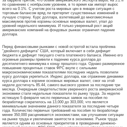
за баррель притом, что объем американского экспорта вырос на 3.2%
по сравнению с ноябрьским уровнем, в то время как импорт вырос
всего на 0.1%. С учетом роста мировых цен в январе ситуация с
торговым балансом вряд ли претерпит существенных изменений в
лучшую сторону. Курс доллара, взлетевший до многомесячных
максимумов против корзины основных мировых валют, упал до
уровней недельного минимума. И только уверенный рост акций
американских компаний на фондовых рынках ограничил падение
доллара.
Перед финансовыми рынками с новой остротой встала проблема
"двойного дефицита" США, который включает в себя дефицит
бюджета и дефицит текущего счета платежного баланса. Именно его
огромные размеры привели к падению курса доллара до
десятилетнего минимума к концу прошлого года. Однако размеренное
повышение процентных ставок ФРС вкупе с сильными
макроэкономическими показателями последних недель позволили
курсу доллара укрепиться. Индекс доллара, как отражение динамики
курса доллара к корзине основных мировых валют, смог на этой
неделе достигнуть 85.44, самого высокого уровня за последние три
месяца. Очередным свидетельством уверенного роста американской
экономики стали недельные показатели по рынку труда. За неделю
истекшую 5 февраля число первичных заявок на пособия по
безработице сократилось на 13,000 до 303,000, что является
минимальным значением данного показателя за последние четыре
года. Количество первичых требований на пособия по безработице
менее 350,000 расценивается экономистами, как улучшение ситуации
на рынке труда и увеличение занятости в экономике. Рынок труда
является одним из основных приоритетов в проведении денежно-