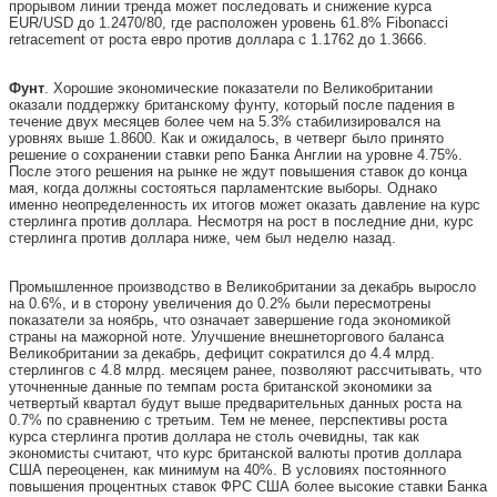
прорывом линии тренда может последовать и снижение курса
EUR/USD до 1.2470/80, где расположен уровень 61.8% Fibonacci
retracement от роста евро против доллара с 1.1762 до 1.3666.
Фунт
. Хорошие экономические показатели по Великобритании
оказали поддержку британскому фунту, который после падения в
течение двух месяцев более чем на 5.3% стабилизировался на
уровнях выше 1.8600. Как и ожидалось, в четверг было принято
решение о сохранении ставки репо Банка Англии на уровне 4.75%.
После этого решения на рынке не ждут повышения ставок до конца
мая, когда должны состояться парламентские выборы. Однако
именно неопределенность их итогов может оказать давление на курс
стерлинга против доллара. Несмотря на рост в последние дни, курс
стерлинга против доллара ниже, чем был неделю назад.
Промышленное производство в Великобритании за декабрь выросло
на 0.6%, и в сторону увеличения до 0.2% были пересмотрены
показатели за ноябрь, что означает завершение года экономикой
страны на мажорной ноте. Улучшение внешнеторгового баланса
Великобритании за декабрь, дефицит сократился до 4.4 млрд.
стерлингов с 4.8 млрд. месяцем ранее, позволяют рассчитывать, что
уточненные данные по темпам роста британской экономики за
четвертый квартал будут выше предварительных данных роста на
0.7% по сравнению с третьим. Тем не менее, перспективы роста
курса стерлинга против доллара не столь очевидны, так как
экономисты считают, что курс британской валюты против доллара
США переоценен, как минимум на 40%. В условиях постоянного
повышения процентных ставок ФРС США более высокие ставки Банка