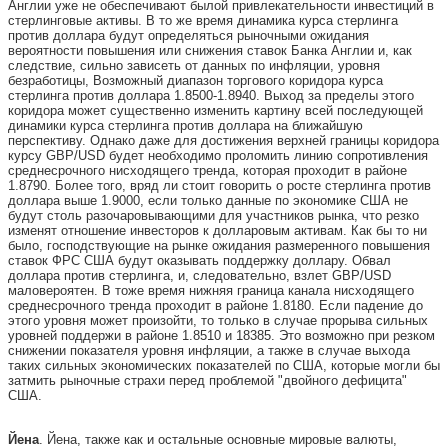
Англии уже не обеспечивают былой привлекательности инвестиций в
стерлинговые активы. В то же время динамика курса стерлинга
против доллара будут определяться рыночными ожидания
вероятности повышения или снижения ставок Банка Англии и, как
следствие, сильно зависеть от данных по инфляции, уровня
безработицы, Возможный диапазон торгового коридора курса
стерлинга против доллара 1.8500-1.8940. Выход за пределы этого
коридора может существенно изменить картину всей последующей
динамики курса стерлинга против доллара на ближайшую
перспективу. Однако даже для достижения верхней границы коридора
курсу GBP/USD будет необходимо проломить линию сопротивления
среднесрочного нисходящего тренда, которая проходит в районе
1.8790. Более того, вряд ли стоит говорить о росте стерлинга против
доллара выше 1.9000, если только данные по экономике США не
будут столь разочаровывающими для участников рынка, что резко
изменят отношение инвесторов к долларовым активам. Как бы то ни
было, господствующие на рынке ожидания размеренного повышения
ставок ФРС США будут оказывать поддержку доллару. Обвал
доллара против стерлинга, и, следовательно, взлет GBP/USD
маловероятен. В тоже время нижняя граница канала нисходящего
среднесрочного тренда проходит в районе 1.8180. Если падение до
этого уровня может произойти, то только в случае прорыва сильных
уровней поддержи в районе 1.8510 и 18385. Это возможно при резком
снижении показателя уровня инфляции, а также в случае выхода
таких сильных экономических показателей по США, которые могли бы
затмить рыночные страхи перед проблемой "двойного дефицита"
США.
Йена
. Йена, также как и остальные основные мировые валюты,