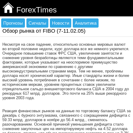
ForexTimes
Прогнозы
Сигналы
Новости
Аналитика
Обзор рынка от FIBO (7-11.02.05)
Несмотря на свое падение, относительно основных мировых валют
во второй половине недели, курс доллара все же немного укрепился.
Очередное повышение ставок ФРС США, увеличение занятости и
снижение уровня безработицы являются теми фундаментальными
факторами, которые указывают на неоспоримое преимущество
американской экономики по сравнению с другими
высокоиндустриальными странами мира. Тем не менее, проблемы
доллара носят хронический характер. Иные стандарты жизни и более
высокий уровень потребления в сочетании с более низким, по
историческим меркам, уровнем процентных ставок увеличили
отрицательное сальдо внешнеторгового баланса США в 2004 году до
рекордных 617 млрд. долларов. Это почти на 25% выше рекордного
уровня 2003 года.
Реакция финансовых рынков на данные по торговому балансу США за
декабрь с бурного энтузиазма, связанного с сокращением дефицита с
59.33 млрд. долларов в ноябре до 56.4 млрд., сменилось
разочарованием. Основной причиной уменьшения дефицита стало
снижение закупочных цен на импортируемую нефть на 4.52 доллара