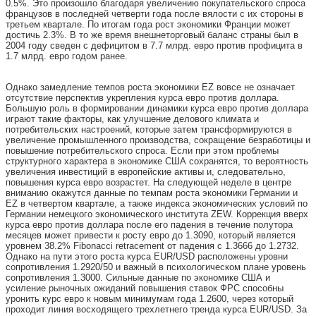
0.5%. Это произошло благодаря увеличению покупательского спроса
французов в последней четверти года после вялости с их стороны в
третьем квартале. По итогам года рост экономики Франции может
достичь 2.3%. В то же время внешнеторговый баланс страны был в
2004 году сведен с дефицитом в 7.7 млрд. евро против профицита в
1.7 млрд. евро годом ранее.
Однако замедление темпов роста экономики EZ вовсе не означает
отсутствие перспектив укрепления курса евро против доллара.
Большую роль в формировании динамики курса евро против доллара
играют такие факторы, как улучшение делового климата и
потребительских настроений, которые затем трансформируются в
увеличение промышленного производства, сокращение безработицы и
повышение потребительского спроса. Если при этом проблемы
структурного характера в экономике США сохранятся, то вероятность
увеличения инвестиций в европейские активы и, следовательно,
повышения курса евро возрастет. На следующей неделе в центре
вниманию окажутся данные по темпам роста экономики Германии и
EZ в четвертом квартале, а также индекса экономических условий по
Германии немецкого экономического института ZEW. Коррекция вверх
курса евро против доллара после его падения в течение полутора
месяцев может привести к росту евро до 1.3090, который является
уровнем 38.2% Fibonacci retracement от падения с 1.3666 до 1.2732.
Однако на пути этого роста курса EUR/USD расположены уровни
сопротивления 1.2920/50 и важный в психологическом плане уровень
сопротивления 1.3000. Сильные данные по экономике США и
усиление рыночных ожиданий повышения ставок ФРС способны
уронить курс евро к новым минимумам года 1.2600, через который
проходит линия восходящего трехлетнего тренда курса EUR/USD. За