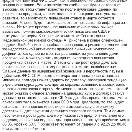
кредитной политики ФРС США, как и обеспечение сбалансированных
темпов инфляции. Если потребительский спрос будет оставаться
высоким, об этом станет известно после публикации данных по
розничным продажам, а промышленность сохранит поступательное
развитие, то вероятность повышения ставок в марте остается
высокой. Многое будет также зависеть от показателей инфляции за
январь. Не менее пристальное внимание финансовых рынков
вызывает, помимо макроэкономических показателей США и
выступление перед банковским комитетом Сената главы
Федеральной резервной системы А.Гринспена в конце следующей
недели. Любой намек о несбалансированности рисков инфляции или
же недостаточной активности процесса снижения бюджетного
дефицита, как одной из мер, направленных на увеличение доли
сбережений, может усилить ожидания очередного повышения
процентных ставок в марте. В этом случае рост курса доллара
против корзины основных мировых валют может возобновиться.
Слабые данные по американской экономике и вероятность паузы в
действиях ФРС США после шестикратного повышения ставок за
минувшие полгода может ударить по доллару, развернув тенденцию
укрепления курса доллара против корзины основных мировых валют
в противоположную сторону. Не менее важным показателем, который
может оказать сильное влияние на динамику курса доллара станут
данные по потокам капитала в США за декабрь прошлого года. Если
приток капитала окажется выше 60.0 млрд. долларов, то это будет
означать, что внешние инвестиции в американскую экономику
достаточны для покрытия дефицита торгового баланса. Тем самым
перспективы роста доллара могут оказаться предпочтительнее его
падения, а значения индекса доллара могут вплотную приблизиться к
86.35, уровню 50% Fibonacci retrecement от падения с 92.29 до 80.40,
или даже превзойти его.