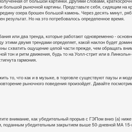
полученная от большой картинки. Другими словами, краткосроч
 большой рыночной картины. Представьте себя, сидящим на кра
середину озера брошен большой камень. Через десять минут, ряб
чен результат. Но на это потребовалось определенное время.
ания или два тренда, которые работают одновременно - основно
у этими двумя трендами определяет, какой наклон будет домини
лжны схватить ощущение целой части прежде, чем обращать вним
й тон и ритм движения, будь то на Уолл-стрит или в Линкольн-х
тигнута гармония.
то, что как и в музыке, в торговле существуют паузы и модел
 повторение рыночного поведения произойдет. Давайте посмотри
те внимание, как убедительный прорыв с ГЭПом вниз (а) ниже
и, поданным убедительным закрытием выше 50-дневной МА 15-го