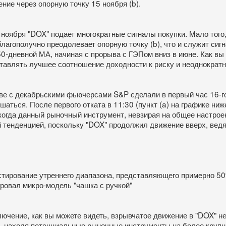
ние через опорную точку 15 ноября (b).
ноября "DOX" подает многократные сигналы покупки. Мало того,
благополучно преодолевает опорную точку (b), что и служит сиг
0-дневной МА, начиная с прорыва с ГЭПом вниз в июне. Как вы
тавлять лучшее соотношение доходности к риску и неоднократ
ве с декабрьскими фьючерсами S&P сделали в первый час 16-го
шаться. После первого отката в 11:30 (пункт (a) на графике ни
когда данный рыночный инструмент, невзирая на общее настрое
 тенденцией, поскольку "DOX" продолжил движение вверх, ведя
тирование утреннего диапазона, представляющего примерно 50
овал микро-модель "чашка с ручкой"
чение, как вы можете видеть, взрывчатое движение в "DOX" н
- находя потенциальные рыночные инструменты на более крупны