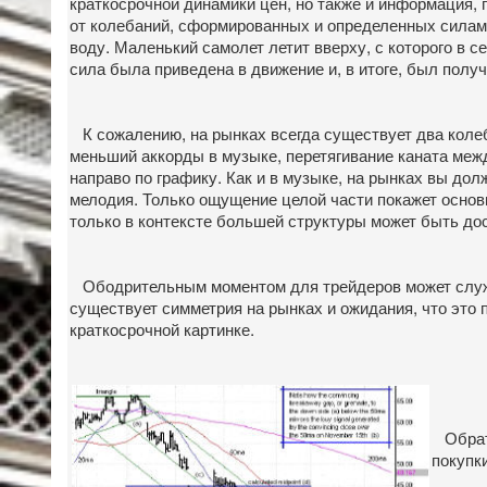
краткосрочной динамики цен, но также и информация, 
от колебаний, сформированных и определенных силами
воду. Маленький самолет летит вверху, с которого в 
сила была приведена в движение и, в итоге, был полу
К сожалению, на рынках всегда существует два колеб
меньший аккорды в музыке, перетягивание каната межд
направо по графику. Как и в музыке, на рынках вы до
мелодия. Только ощущение целой части покажет основно
только в контексте большей структуры может быть дос
Ободрительным моментом для трейдеров может служить 
существует симметрия на рынках и ожидания, что это
краткосрочной картинке.
Обрати
покупк