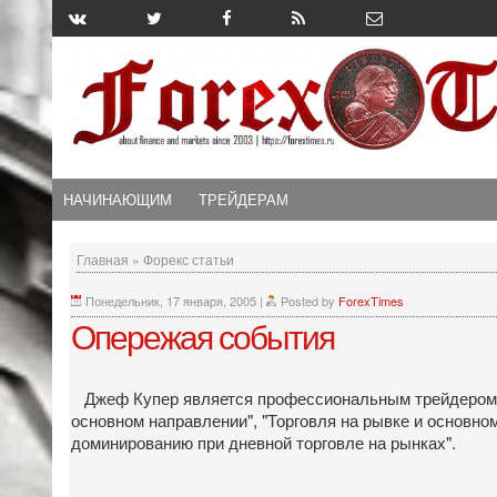
НАЧИНАЮЩИМ
ТРЕЙДЕРАМ
Главная
»
Форекс статьи
Понедельник, 17 января, 2005
|
Posted by
ForexTimes
Опережая события
Джеф Купер является профессиональным трейдером. Д
основном направлении", "Торговля на рывке и основно
доминированию при дневной торговле на рынках".