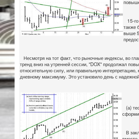
повыше
15-го 
также 
выше 5
предос
Несмотря на тот факт, что рыночные индексы, во гла
тренд вниз на утренней сессии, "DOX" продолжал повы
относительную силу, или правильную интерпретацию, 
дневному максимуму. Это установило день с надежной
(а) тес
сформир
В заклю
вместе 