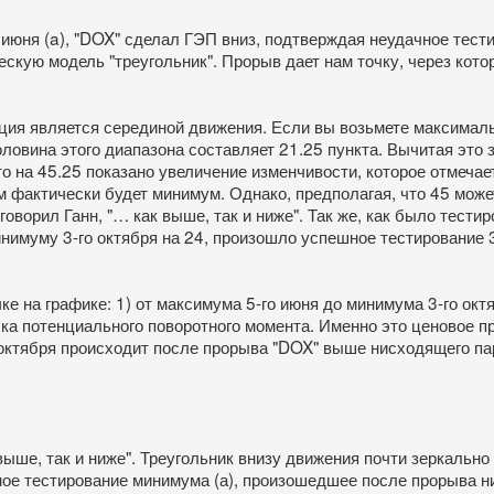
июня (a), "DOX" сделал ГЭП вниз, подтверждая неудачное тести
ескую модель "треугольник". Прорыв дает нам точку, через кот
ция является серединой движения. Если вы возьмете максималь
Половина этого диапазона составляет 21.25 пункта. Вычитая это
что на 45.25 показано увеличение изменчивости, которое отмечае
ким фактически будет минимум. Однако, предполагая, что 45 мо
ворил Ганн, "… как выше, так и ниже". Так же, как было тести
муму 3-го октября на 24, произошло успешное тестирование 31-
е на графике: 1) от максимума 5-го июня до минимума 3-го окт
иска потенциального поворотного момента. Именно это ценовое 
о октября происходит после прорыва "DOX" выше нисходящего пар
ыше, так и ниже". Треугольник внизу движения почти зеркально
ое тестирование минимума (а), произошедшее после прорыва н