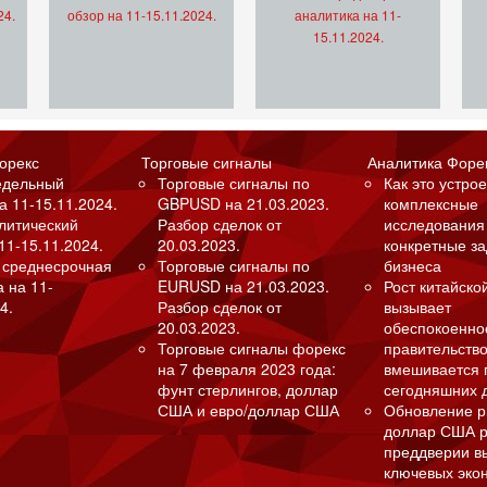
24.
обзор на 11-15.11.2024.
аналитика на 11-
15.11.2024.
орекс
Торговые сигналы
Аналитика Форе
едельный
Торговые сигналы по
Как это устрое
а 11-15.11.2024.
GBPUSD на 21.03.2023.
комплексные
алитический
Разбор сделок от
исследования
11-15.11.2024.
20.03.2023.
конкретные з
 среднесрочная
Торговые сигналы по
бизнеса
а на 11-
EURUSD на 21.03.2023.
Рост китайско
4.
Разбор сделок от
вызывает
20.03.2023.
обеспокоенно
Торговые сигналы форекс
правительство
на 7 февраля 2023 года:
вмешивается 
фунт стерлингов, доллар
сегодняшних 
США и евро/доллар США
Обновление р
доллар США р
преддверии в
ключевых эко