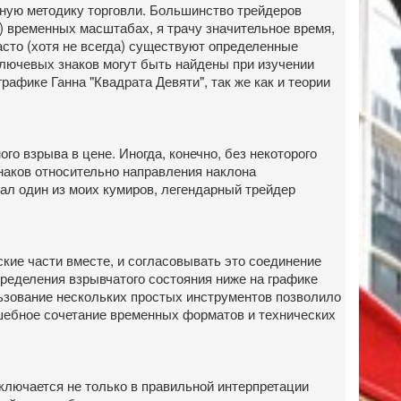
ную методику торговли. Большинство трейдеров
) временных масштабах, я трачу значительное время,
асто (хотя не всегда) существуют определенные
ключевых знаков могут быть найдены при изучении
афике Ганна "Квадрата Девяти", так же как и теории
 взрыва в цене. Иногда, конечно, без некоторого
наков относительно направления наклона
азал один из моих кумиров, легендарный трейдер
ские части вместе, и согласовывать это соединение
пределения взрывчатого состояния ниже на графике
льзование нескольких простых инструментов позволило
лшебное сочетание временных форматов и технических
лючается не только в правильной интерпретации