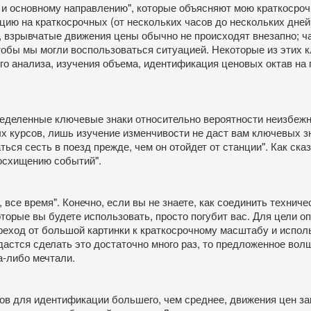
 и основному направлению", которые объясняют мою краткосроч
цию на краткосрочных (от нескольких часов до нескольких дней
, взрывчатые движения цены обычно не происходят внезапно; ч
тобы мы могли воспользоваться ситуацией. Некоторые из этих 
 анализа, изучения объема, идентификация ценовых октав на гр
еленные ключевые знаки относительно вероятности неизбежного
 курсов, лишь изучение изменчивости не даст вам ключевых з
аться сесть в поезд прежде, чем он отойдет от станции". Как ск
осхищению событий".
все время". Конечно, если вы не знаете, как соединить техниче
торые вы будете использовать, просто погубит вас. Для цели о
ереход от большой картинки к краткосрочному масштабу и испо
дастся сделать это достаточно много раз, то предложенное во
а-либо мечтали.
в для идентификации большего, чем среднее, движения цен зак