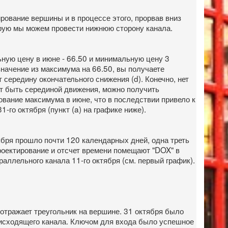
рование вершины и в процессе этого, прорвав вниз
орую мы можем провести нижнюю сторону канала.
ную цену в июне - 66.50 и минимальную цену 3
 значение из максимума на 66.50, вы получаете
т середину окончательного снижения (d). Конечно, нет
жет быть серединой движения, можно получить
рование максимума в июне, что в последствии привело к
го октября (пункт (a) на графике ниже).
ября прошло почти 120 календарных дней, одна треть
проектирование и отсчет времени помещают "DOX" в
аллельного канала 11-го октября (см. первый график).
 отражает треугольник на вершине. 31 октября было
исходящего канала. Ключом для входа было успешное