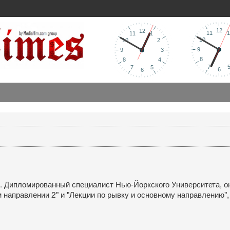
ипломированный специалист Нью-Йоркского Университета, он т
м направлении 2" и "Лекции по рывку и основному направлению",