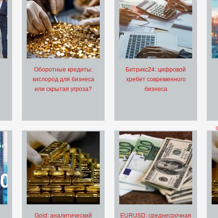
Оборотные кредиты:
Битрикс24: цифровой
кислород для бизнеса
хребет современного
или скрытая угроза?
бизнеса
Gold: аналитический
EURUSD: среднесрочная