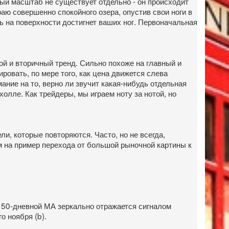
ный масштаб не существует отдельно - он происходит
ю совершенно спокойного озера, опустив свои ноги в
ь на поверхности достигнет ваших ног. Первоначальная
й и вторичный тренд. Сильно похоже на главный и
ровать, по мере того, как цена движется слева
ание на то, верно ли звучит какая-нибудь отдельная
олле. Как трейдеры, мы играем ноту за нотой, но
и, которые повторяются. Часто, но не всегда,
м на пример перехода от большой рыночной картины к
 50-дневной МА зеркально отражается сигналом
 ноября (b).