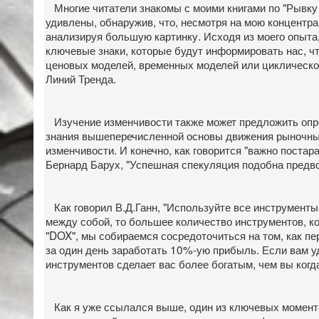
Многие читатели знакомы с моими книгами по "Рывку
удивлены, обнаружив, что, несмотря на мою концентра
анализируя большую картинку. Исходя из моего опыта
ключевые знаки, которые будут информировать нас, ч
ценовых моделей, временных моделей или циклического
Линий Тренда.
Изучение изменчивости также может предложить опред
знания вышеперечисленной основы движения рыночных
изменчивости. И конечно, как говорится "важно постар
Бернард Барух, "Успешная спекуляция подобна предв
Как говорил В.Д.Ганн, "Используйте все инструменты, 
между собой, то большее количество инструментов, ко
"DOX", мы собираемся сосредоточиться на том, как п
за один день заработать 10%-ую прибыль. Если вам у
инструментов сделает вас более богатым, чем вы когд
Как я уже ссылался выше, один из ключевых моменто