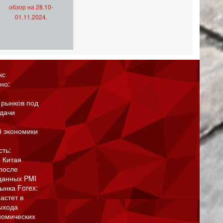
обзор на 28.10-
01.11.2024.
кс
но:
 рынков под
адачи
й экономики
сть:
 Китая
после
данных PMI
ынка Forex:
астет в
ыхода
номических