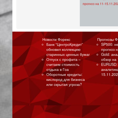
прогноз на 11-15.11.20
Новости Форекс
Прогнозы Ф
Банк “ЦентроКредит”
SP500: н
обновил коллекцию
прогноз н
старинных ценных бумаг
Gold: ан
Отпуск с профита –
обзор на 
считаем стоимость
EURUSD:
отдыха в Гоа
аналитик
Оборотные кредиты:
15.11.202
кислород для бизнеса
или скрытая угроза?