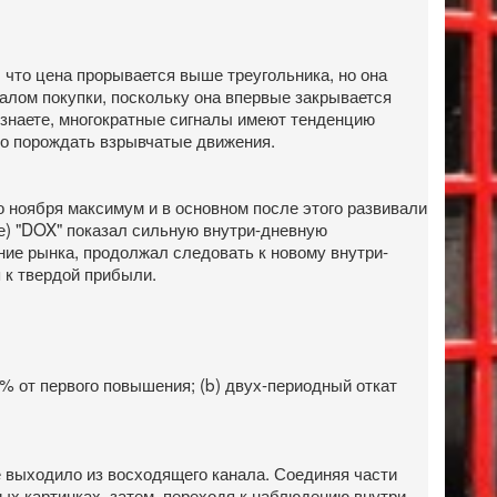
 что цена прорывается выше треугольника, но она
налом покупки, поскольку она впервые закрывается
 знаете, многократные сигналы имеют тенденцию
но порождать взрывчатые движения.
 ноября максимум и в основном после этого развивали
же) "DOX" показал сильную внутри-дневную
ние рынка, продолжал следовать к новому внутри-
 к твердой прибыли.
% от первого повышения; (b) двух-периодный откат
е выходило из восходящего канала. Соединяя части
х картинках, затем, переходя к наблюдению внутри-