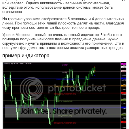
или квартал. Однако цикличность - величина относительная,
вследствие этого, использование данной системы может быть
ограничено.
На графике уровнями отображаются 8 основных и 4 дополнительных
линий. При помощи этих линий плоскость делят на части, благодаря
чему прогнозы составляются быстрее, точнее и проще.
Уровни Мюррея - точный, но очень сложный индикатор. Чтобы с его
помощью получить наиболее полные и правдивые данные, нужно
скрупулезно изучить принципы и возможности его применения. Это и
послужит фундаментом в построении анализа разворотных трендов.
пример индикатора