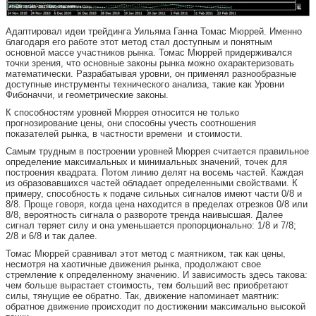
Адаптировал идеи трейдинга Уильяма Ганна Томас Мюррей. Именно
благодаря его работе этот метод стал доступным и понятным
основной массе участников рынка. Томас Мюррей придерживался
точки зрения, что основные законы рынка можно охарактеризовать
математически. Разрабатывая уровни, он применял разнообразные
доступные инструменты технического анализа, такие как Уровни
Фибоначчи, и геометрические законы.
К способностям уровней Мюррея относится не только
прогнозирование цены, они способны учесть соотношения
показателей рынка, в частности времени и стоимости.
Самым трудным в построении уровней Мюррея считается правильное
определение максимальных и минимальных значений, точек для
построения квадрата. Потом линию делят на восемь частей. Каждая
из образовавшихся частей обладает определенными свойствами. К
примеру, способность к подаче сильных сигналов имеют части 0/8 и
8/8. Проще говоря, когда цена находится в пределах отрезков 0/8 или
8/8, вероятность сигнала о развороте тренда наивысшая. Далее
сигнал теряет силу и она уменьшается пропорционально: 1/8 и 7/8;
2/8 и 6/8 и так далее.
Томас Мюррей сравнивал этот метод с маятником, так как цены,
несмотря на хаотичные движения рынка, продолжают свое
стремление к определенному значению. И зависимость здесь такова:
чем больше вырастает стоимость, тем больший вес приобретают
силы, тянущие ее обратно. Так, движение напоминает маятник:
обратное движение происходит по достижении максимально высокой