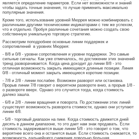
является определение параметров. Если нет возможности и знаний
чтобы задать точные значения, то лучше применить максимально
популярные значения.
Кроме того, использование уровней Мюррея можно комбинировать с
различными другими техническими индикаторами с тем же успехом,
что и отдельно. Пробуя различные сочетания можно создать свою
собственную уникальную торговую стратегию.
Рассмотрим поподробнее основные линии поддержек и
сопротивлений в уровнях Мюррея:
- 8/8 и 0/8 - уровни сопротивления и уровни поддержки. Это самые
сильные сигналы. Как уже отмечалось, по достижении этих значений
тренд разворачивается. Когда цена доходит до линии 8/8 - это
отличная возможность закрыть имеющиеся длинные позиции. Линия
0/8 - отличный момент закрыть имеющиеся короткие позиции.
- 7/8 и 2/8 - линии послабее. Возможен разворот или остановка.
Прорыв линии 7/8 говорит о вероятном развороте вниз, а прорыв 1/8 -
о развороте вверх. Однако это случится тогда, когда стоимость
далеко зашла.
- 6/8 и 2/8 - линии вращения и поворота. По достижении этих линий
существует возможность разворота стоимости, однако они уступают
линии 4/8.
- 5/8 - торговый диапазон на пике. Когда стоимость движется дней
десять в данном диапазоне, то это дает нам знак продавать. Если
стоимость задерживается выше линии 5/8 - это говорит о том, что
вероятнее всего она и останется выше. Если стоимость снижается, то
возможность дальнейшего снижения довольно большая.