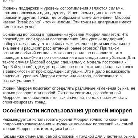
точки.
Уровень поддержки и уровень сопротивления являются силами,
противоположными один другому. И все время один старается
превзойти другой. Точки, где отображены такие изменения, Мюррей
назвал "break points" - точки излома. Эти точки на диаграмме имеют
вид острых углов.
Основным вопросом в применении уровней Мюррея является: Что
произойдет, если уровни сопротивления (или уровни поддержки)
наберут такую силу, что пройдут максимальное (или минимальное)
значение и расширят рассчитанный ранее отрезок? При таком
развитии событий сигналы можно неправильно воспринять, что
приведет к ошибке в прогнозировании и как следствие к убыткам. Для
такого случая Мюррей создал специальную модель построения -
"пробой уровня", где идет правильное соответствие начальных точек
в зависимости от происходящей ситуации. Это и дало возможность
присвоить уровням Мюррея статус индикатора, работающего в
разных условиях.
Уровни Мюррея помогают определять различные изменения рынка, не
только разворот или пробой. Сигналы системы, разработанной
Мюрреем, не определяют точных значений, но дают возможность
спрогнозировать тренд.
Особенности использования уровней Мюррея
Рекомендуется использовать уровни Мюррея только по окончании
подробного ознакомления и изучения основных положений как самой
теории Мюррея, так и методики Ганна.
Как мы уже отмечали, самой сложной и трудной для участника рынка