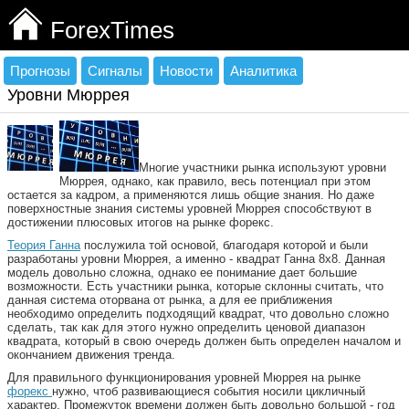
ForexTimes
Прогнозы
Сигналы
Новости
Аналитика
Уровни Мюррея
Многие участники рынка используют уровни
Мюррея, однако, как правило, весь потенциал при этом
остается за кадром, а применяются лишь общие знания. Но даже
поверхностные знания системы уровней Мюррея способствуют в
достижении плюсовых итогов на рынке форекс.
Теория Ганна
послужила той основой, благодаря которой и были
разработаны уровни Мюррея, а именно - квадрат Ганна 8х8. Данная
модель довольно сложна, однако ее понимание дает большие
возможности. Есть участники рынка, которые склонны считать, что
данная система оторвана от рынка, а для ее приближения
необходимо определить подходящий квадрат, что довольно сложно
сделать, так как для этого нужно определить ценовой диапазон
квадрата, который в свою очередь должен быть определен началом и
окончанием движения тренда.
Для правильного функционирования уровней Мюррея на рынке
форекс
нужно, чтоб развивающиеся события носили цикличный
характер. Промежуток времени должен быть довольно большой - год