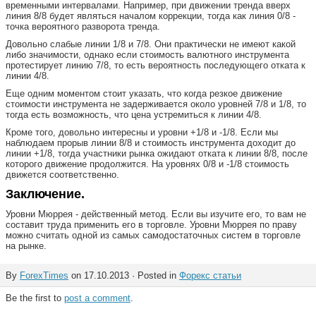
временными интервалами. Например, при движении тренда вверх
линия 8/8 будет являться началом коррекции, тогда как линия 0/8 -
точка вероятного разворота тренда.
Довольно слабые линии 1/8 и 7/8. Они практически не имеют какой
либо значимости, однако если стоимость валютного инструмента
протестирует линию 7/8, то есть вероятность последующего отката к
линии 4/8.
Еще одним моментом стоит указать, что когда резкое движение
стоимости инструмента не задерживается около уровней 7/8 и 1/8, то
тогда есть возможность, что цена устремиться к линии 4/8.
Кроме того, довольно интересны и уровни +1/8 и -1/8. Если мы
наблюдаем прорыв линии 8/8 и стоимость инструмента доходит до
линии +1/8, тогда участники рынка ожидают отката к линии 8/8, после
которого движение продолжится. На уровнях 0/8 и -1/8 стоимость
движется соответственно.
Заключение.
Уровни Мюррея - действенный метод. Если вы изучите его, то вам не
составит труда применить его в торговле. Уровни Мюррея по праву
можно считать одной из самых самодостаточных систем в торговле
на рынке.
By
ForexTimes
on 17.10.2013 · Posted in
Форекс статьи
Be the first to
post a comment
.