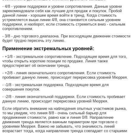
- 4/8 - уровни поддержки и уровни сопротивления. Данные уровни
зарекомендовали себя как лучшие для продаж и покупок. Пробой
данной линии - хорошее время войти в тренд. Когда стоимость
устремляется выше линии 4/8, она становится сильным уровнем
поддержки, и наоборот, если стоимость стремиться вниз - сильным
сопротивлением.
- 3/8 - дно торгового диапазона. При восходящем движении стоимости
будет трудно пересечь эту линию.
Применение экстремальных уровней:
- +1/8 - экстремальное сопротивление. Подходящее время для того,
чтобы открыть короткие позиции по продаже. Линия также
предостерегает об окончании тренда.
- +2/8 - линия окончательного сопротивления. Если стоимость
пробивает данную линию, происходит перерисовка уровней Мюррея.
- -1/8 - экстремальная поддержка. Подходящее время для
совершения покупок.
- -2/8 - линия окончательной поддержки. Если стоимость пробивает
данную линию, происходит перерисовка уровней Мюррея.
Если обратить внимание на наблюдения опытных участников рынка,
то мы увидим, что линия 8/8 - очень сильный барьер для
продвижения стоимости, равно как и линия 0/8. Направление
движения тренда является важным параметром при торговле с
уровнями Мюррея. Важно не забывать, что значимость линий
возрастает тогда, когда направление тренда совпадает со старшими