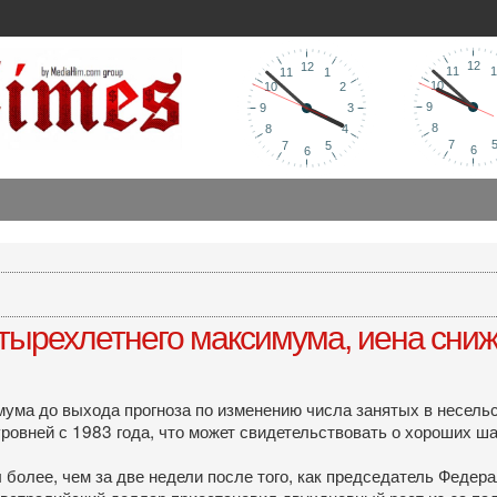
етырехлетнего максимума, иена сниж
мума до выхода прогноза по изменению числа занятых в несель
ровней с 1983 года, что может свидетельствовать о хороших ш
более, чем за две недели после того, как председатель Федера
 Австралийский доллар приостановил двухдневный рост из-за п