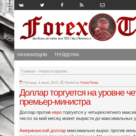
НАЧИНАЮЩИМ
ТРЕЙДЕРАМ
Главная
»
Новости форекс
Пятница, 4 июня, 2010
|
Posted by
ForexTimes
Доллар торгуется на уровне ч
премьер-министра
Доллар против
евро
торгуется у четырехлетнего макси
число за май месяц может вырасти до максимальных у
Американский доллар
максимально вырос против иены 
к увеличению процентной ставки до 1% к концу лета.