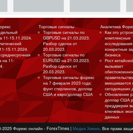
орекс
Торговые сигналы
Аналитика Форе
едельный
Торговые сигналы по
Как это устрое
а 11-15.11.2024.
GBPUSD на 21.03.2023.
комплексные
алитический
Разбор сделок от
исследования
11-15.11.2024.
20.03.2023.
конкретные з
 среднесрочная
Торговые сигналы по
бизнеса
а на 11-
EURUSD на 21.03.2023.
Рост китайско
4.
Разбор сделок от
вызывает
20.03.2023.
обеспокоенно
Торговые сигналы форекс
правительство
на 7 февраля 2023 года:
вмешивается 
фунт стерлингов, доллар
сегодняшних 
США и евро/доллар США
Обновление р
доллар США р
преддверии в
ключевых эко
данных
3-2025 Форекс онлайн - ForexTimes |
Медиа Химия
. Все права защ