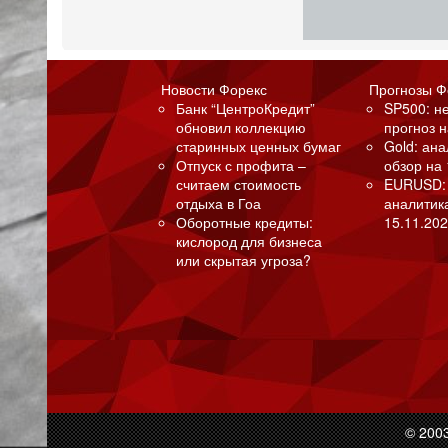
Новости Форекс
Прогнозы Ф
Банк “ЦентроКредит”
SP500: н
обновил коллекцию
прогноз н
старинных ценных бумаг
Gold: ан
Отпуск с профита –
обзор на 
считаем стоимость
EURUSD:
отдыха в Гоа
аналитик
Оборотные кредиты:
15.11.202
кислород для бизнеса
или скрытая угроза?
© 200