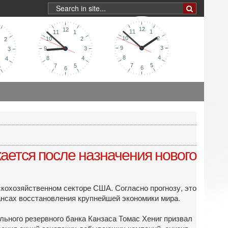
ается после назначения нового
скохозяйственном секторе США. Согласно прогнозу, это
ансах восстановления крупнейшей экономики мира.
льного резервного банка Канзаса Томас Хениг призвал
адения акций азиатских добывающих компаний, снизив