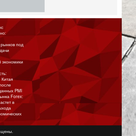
кс
но:
 рынков под
адачи
й экономики
сть:
 Китая
после
данных PMI
ынка Forex:
астет в
ыхода
номических
ищены.