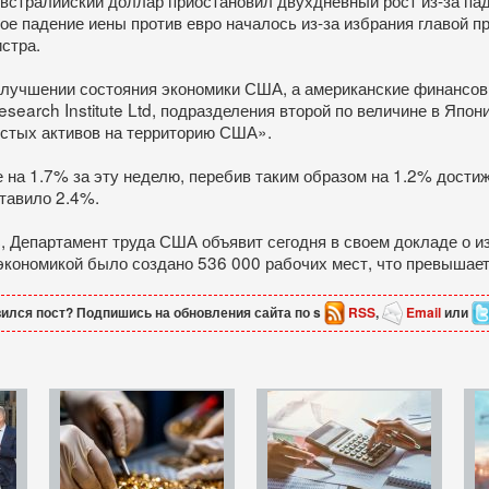
е падение иены против евро началось из-за избрания главой пр
стра.
улучшении состояния экономики США, а американские финансов
esearch Institute Ltd, подразделения второй по величине в Япон
стых активов на территорию США».
е на 1.7% за эту неделю, перебив таким образом на 1.2% дост
тавило 2.4%.
 Департамент труда США объявит сегодня в своем докладе о и
й экономикой было создано 536 000 рабочих мест, что превышает
ился пост? Подпишись на обновления сайта по s
RSS
,
Email
или