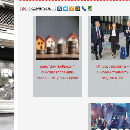
Поделиться…
Банк “ЦентроКредит”
Отпуск с профита –
обновил коллекцию
считаем стоимость
старинных ценных бумаг
отдыха в Гоа