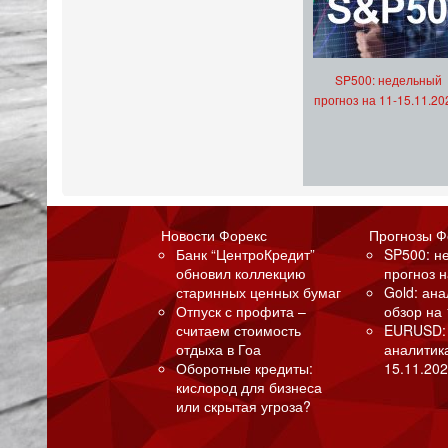
SP500: недельный
прогноз на 11-15.11.20
Новости Форекс
Прогнозы Ф
Банк “ЦентроКредит”
SP500: н
обновил коллекцию
прогноз н
старинных ценных бумаг
Gold: ан
Отпуск с профита –
обзор на 
считаем стоимость
EURUSD:
отдыха в Гоа
аналитик
Оборотные кредиты:
15.11.202
кислород для бизнеса
или скрытая угроза?