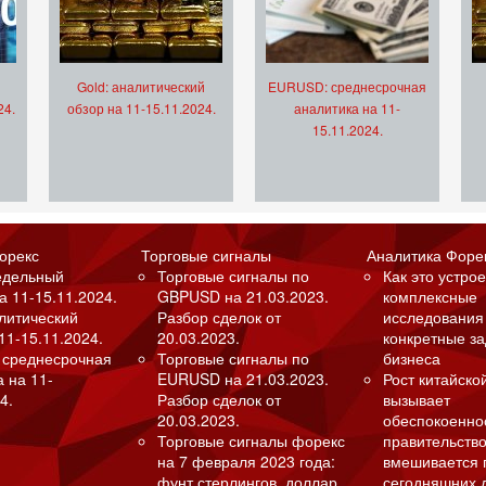
Gold: аналитический
EURUSD: среднесрочная
24.
обзор на 11-15.11.2024.
аналитика на 11-
15.11.2024.
орекс
Торговые сигналы
Аналитика Форе
едельный
Торговые сигналы по
Как это устрое
а 11-15.11.2024.
GBPUSD на 21.03.2023.
комплексные
алитический
Разбор сделок от
исследования
11-15.11.2024.
20.03.2023.
конкретные з
 среднесрочная
Торговые сигналы по
бизнеса
а на 11-
EURUSD на 21.03.2023.
Рост китайско
4.
Разбор сделок от
вызывает
20.03.2023.
обеспокоенно
Торговые сигналы форекс
правительство
на 7 февраля 2023 года:
вмешивается 
фунт стерлингов, доллар
сегодняшних 