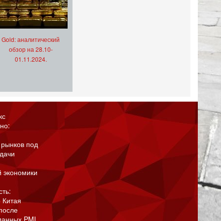
Gold: аналитический
обзор на 28.10-
01.11.2024.
кс
но:
 рынков под
адачи
й экономики
сть:
 Китая
после
данных PMI