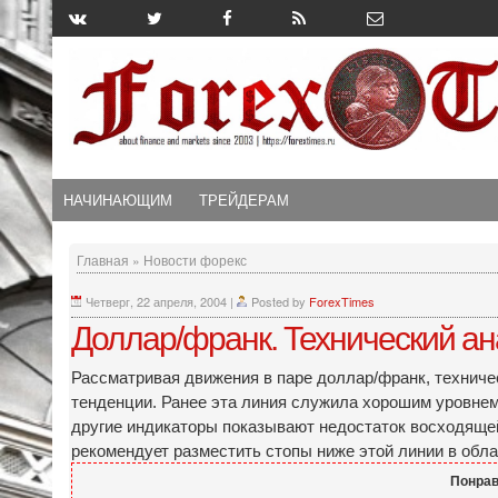
НАЧИНАЮЩИМ
ТРЕЙДЕРАМ
Главная
»
Новости форекс
Четверг, 22 апреля, 2004
|
Posted by
ForexTimes
Доллар/франк. Технический ана
Рассматривая движения в паре доллар/франк, техниче
тенденции. Ранее эта линия служила хорошим уровнем
другие индикаторы показывают недостаток восходящей
рекомендует разместить стопы ниже этой линии в облас
Понрав