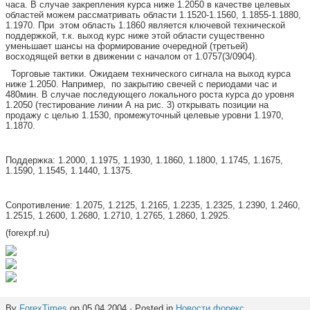
часа. В случае закрепления курса ниже 1.2050 в качестве целевых
областей можем рассматривать области 1.1520-1.1560, 1.1855-1.1880,
1.1970. При
этом область 1.1860 является ключевой технической
поддержкой, т.к. выход курс ниже этой области существенно
уменьшает шансы на формирование очередной (третьей)
восходящей ветки в движении с началом от 1.0757(3/0904).
Торговые тактики. Ожидаем технического сигнала на выход курса
ниже 1.2050. Например,
по закрытию свечей с периодами час и
480мин. В случае последующего локального роста курса до уровня
1.2050 (тестирование линии
A
на рис. 3) открывать позиции на
продажу с целью 1.1530, промежуточный целевые уровни 1.1970,
1.1870.
Поддержка: 1.2000, 1.1975, 1.1930, 1.1860, 1.1800, 1.1745, 1.1675,
1.1590, 1.1545, 1.1440, 1.1375.
Сопротивление: 1.2075, 1.2125, 1.2165, 1.2235, 1.2325, 1.2390, 1.2460,
1.2515, 1.2600, 1.2680, 1.2710, 1.2765, 1.2860, 1.2925.
(
forexpf
.
ru
)
By
ForexTimes
on 05.04.2004 · Posted in
Новости форекс