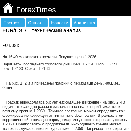
ForexTimes
Прогнозы
Сигналы
Новости
Аналитика
EUR/USD – технический анализ
EUR/USD
На 16.40
московского времени. Текущая цена 1.2026.
Параметры последнего торгового дня Open=1.2351, High=1.2371,
Low=1.2100, Close= 1.2133.
На рис. 1, 2 и 3 приведены графики с периодами день, 480мин.,
60мин.
График евро/доллара рисует нисходящее движение - на рис. 2 и 3
видим, что сегодня рассматриваемая пара валют приближается к
важному уровню 1.2050.
Текущее состояние можем определить как
формирование коррекции от пятничного
down
-ралли. В рамках этой
коррекционной формации евро/доллар могут протестировать уровень
1.2050. Предполагать о продолжении
нисходящего тренда можем
только в случае снижения курса ниже 1.2050. Например,
по закрытию