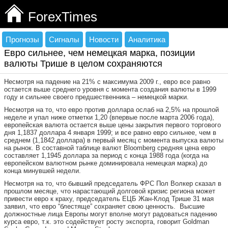
ForexTimes
Прогнозы
Сигналы
Новости
Аналитика
Евро сильнее, чем немецкая марка, позиции
валюты Трише в целом сохраняются
Несмотря на падение на 21% с максимума 2009 г., евро все равно
остается выше среднего уровня с момента создания валюты в 1999
году и сильнее своего предшественника – немецкой марки.
Несмотря на то, что евро против доллара ослаб на 2,5% на прошлой
неделе и упал ниже отметки 1,20 (впервые после марта 2006 года),
европейская валюта остается выше цены закрытия первого торгового
дня 1,1837 доллара 4 января 1999; и все равно евро сильнее, чем в
среднем (1,1842 доллара) в первый месяц с момента выпуска валюты
на рынок. В составной таблице валют Bloomberg средняя цена евро
составляет 1,1945 доллара за период с конца 1988 года (когда на
европейском валютном рынке доминировала немецкая марка) до
конца минувшей недели.
Несмотря на то, что бывший председатель ФРС Пол Волкер сказал в
прошлом месяце, что нарастающий долговой кризис региона может
привести евро к краху, председатель ЕЦБ Жан-Клод Трише 31 мая
заявил, что евро “блестяще” сохраняет свою ценность. Высшие
должностные лица Европы могут вполне могут радоваться падению
курса евро, т.к. это содействует росту экспорта, говорит Goldman