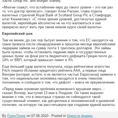
Sachs Group Inc. and Morgan Stanley.
«Многие скажут, что ослабление евро до такого уровня – это как раз
то, что доктор прописал», говорит Алан Раскин, глава отдела
валютных стратегий Royal Bank of Scotland Group Plc в Стэмфорде,
штат Коннектикут. «С точки зрения уровней, достигнутых единой
валютой, европейцам абсолютно не на что жаловаться и они
прекрасно могут жить при таком низком курсе своей валюты».
Европейский шок
Тем не менее, до сих пор бытует мнение о том, что ЕС находится на
грани провала после обнародования в прошлом месяце европейскими
лидерами займов на сумму почти 1 триллион долларов. Эти займы
были нужны, чтобы остановить падение евро и государственных
ценных бумаг на фоне роста бюджетного дефицита Греции почти до
14% от ВВП, который превысил лимит в 3%.
Еще больший удар валюта получила, когда рейтинговое агентство
Fitch лишило Испанию кредитного рейтинга ААА, а первые лица
Венгрии (которая, кстати, и не является частью Евросоюза) заявили о
том, что национальная экономика находится в очень тяжелом
положении, и сообщили о том, что дефолт – вовсе не преувеличение.
«Перед вами огромная проблема возможного крушения евро», -
сказал Волкер, выступая 13 мая в Лондоне. Он также выразил
мнение о том, что в некоторых странах не соблюдался такой
существенный элемент, как дисциплина в экономической и денежной
политике, на которую так рассчитывали при создании единой валюты.
By
ForexTimes
on 07.06.2010 · Posted in
Новости форекс