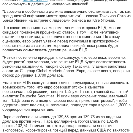
соскользнуть в дефляцию наподобие японской.
"Еврозона в особенности должна внимательно отслеживаться, так как
тренд низкой инфляции может продлиться", - сказал Такехиро Сато из
Банка Японии на встрече с лидерами бизнеса на Юге Японии.
Что касается возможных мер смягчения со стороны ЕЦБ, многие
ожидают понижения процентных ставок, в том числе негативной
ставки по депозитам, а не количественного смягчения. По этому
сценарию, евро будет уязвим перед покупками в краткосрочной
перспективе из-за закрытия коротких позиций, пока рынок будет
полностью осмысливать детали решения ЕЦБ.
"Рынок постепенно приходит к консенсусу, что евро пока, вероятно,
будет расти" при условии, что решение ЕЦБ будет соответствовать
рыночным ожиданиям, говорит Осаму Такасима, главный валютный
аналитик Citigroup Global Markets Japan. Евро, скорее всего, совершит
отскок до уровня 1,3700 доллара.
Если шаги ЕЦБ окажутся всего лишь полумерами, нельзя исключать
возможность того, что евро совершит отскок в качестве
первоначальной реакции, говорит Тайзуке Танака, главный валютный
аналитик Deutsche Securities. И если евро сохранит повышательный
тон, "ЕЦБ рано или поздно, скорее всего, примет контрмеры", чтобы
сдержать рост валюты, и, возможно, подведет евро к уровню 1,3000 в
среднесрочной перспективе.
Пара евро/иена снизилась до 139,38 против 139,73 из-за падения
доллара против иены. Пара доллар/иена торговалась по 102,49
против 102,74. Помимо того, что доллар продавали японские
экспортеры, корректировка позиций перед данными США по занятости