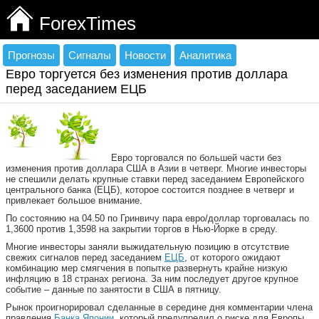
ForexTimes
Прогнозы
Сигналы
Новости
Аналитика
Евро торгуется без изменения против доллара
перед заседанием ЕЦБ
Евро торговался по большей части без
изменения против доллара США в Азии в четверг. Многие инвесторы
не спешили делать крупные ставки перед заседанием Европейского
центрального банка (ЕЦБ), которое состоится позднее в четверг и
привлекает большое внимание.
По состоянию на 04.50 по Гринвичу пара евро/доллар торговалась по
1,3600 против 1,3598 на закрытии торгов в Нью-Йорке в среду.
Многие инвесторы заняли выжидательную позицию в отсутствие
свежих сигналов перед заседанием
ЕЦБ
, от которого ожидают
комбинацию мер смягчения в попытке развернуть крайне низкую
инфляцию в 18 странах региона. За ним последует другое крупное
событие – данные по занятости в США в пятницу.
Рынок проигнорировал сделанные в середине дня комментарии члена
правления
Банка Японии
, который предупредил о риске для Европы