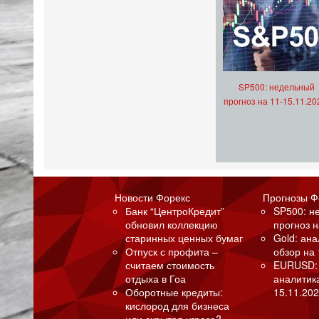
SP500: недельный
прогноз на 11-15.11.20
Новости Форекс
Прогнозы Ф
Банк “ЦентроКредит”
SP500: н
обновил коллекцию
прогноз н
старинных ценных бумаг
Gold: ан
Отпуск с профита –
обзор на 
считаем стоимость
EURUSD:
отдыха в Гоа
аналитик
Оборотные кредиты:
15.11.202
кислород для бизнеса