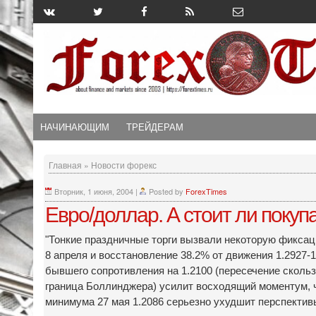
НАЧИНАЮЩИМ
ТРЕЙДЕРАМ
Главная
»
Новости форекс
Вторник, 1 июня, 2004
|
Posted by
ForexTimes
Евро/доллар. А стоит ли покуп
"Тонкие праздничные торги вызвали некоторую фиксаци
8 апреля и восстановление 38.2% от движения 1.2927-1
бывшего сопротивления на 1.2100 (пересечение скольз
граница Боллинджера) усилит восходящий моментум, чт
минимума 27 мая 1.2086 серьезно ухудшит перспектив