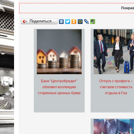
Понрав
Поделиться…
Банк “ЦентроКредит”
Отпуск с профита –
обновил коллекцию
считаем стоимость
старинных ценных бумаг
отдыха в Гоа