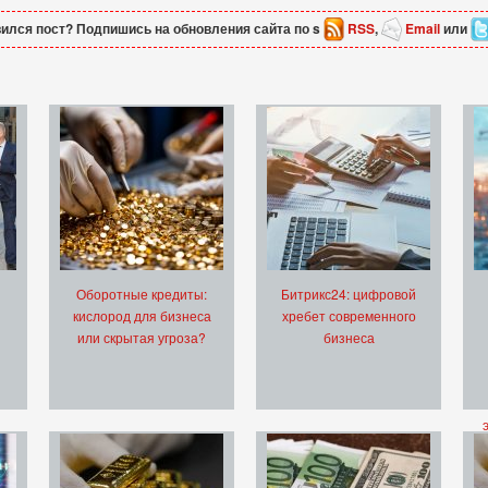
ился пост? Подпишись на обновления сайта по s
RSS
,
Email
или
Оборотные кредиты:
Битрикс24: цифровой
кислород для бизнеса
хребет современного
или скрытая угроза?
бизнеса