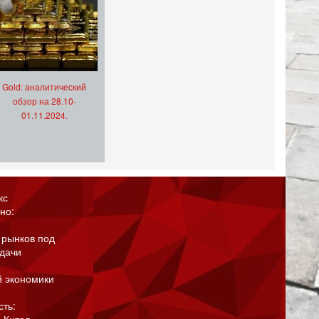
Gold: аналитический
обзор на 28.10-
01.11.2024.
кс
но:
 рынков под
адачи
й экономики
сть: