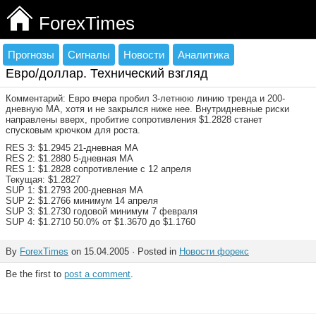
ForexTimes
Прогнозы
Сигналы
Новости
Аналитика
Евро/доллар. Технический взгляд
Комментарий: Евро вчера пробил 3-летнюю линию тренда и 200-
дневную МА, хотя и не закрылся ниже нее. Внутридневные риски
направлены вверх, пробитие сопротивления $1.2828 станет
спусковым крючком для роста.
RES 3: $1.2945 21-дневная МА
RES 2: $1.2880 5-дневная МА
RES 1: $1.2828 сопротивление с 12 апреля
Текущая: $1.2827
SUP 1: $1.2793 200-дневная МА
SUP 2: $1.2766 минимум 14 апреля
SUP 3: $1.2730 годовой минимум 7 февраля
SUP 4: $1.2710 50.0% от $1.3670 до $1.1760
By
ForexTimes
on 15.04.2005 · Posted in
Новости форекс
Be the first to
post a comment
.