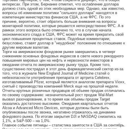
интересах. При этом, Бернанке отметил, что ослабление доллара
должно стать одной из этих необходимых мер. Однако, как известно,
вопросы об изменении политики "сильного доллара" находятся в
компетенции министерства финансов США, а не ФРС. По это
причине, вероятно, стоит обратить больше внимания на вопросы
монетарной политики, которые решаются непосредственно ФРС. А в
рамках этого вопроса было отмечено то, что в случае начала
экономического спада в США, ФРС может на время прекратить свой
цикл повышения процентных ставок. Подобные комментарии,
безусловно, ставят доллар в "неудобное" положение по отношению к
другим мировым валютам.
Торги на американском фондовом рынке завершились в четверг
снижением основных фондовых индексов в свете нового рекордного
повышения мировых цен на нефть и нервозности инвесторов в
ожидании отчета по американскому рынку труда. Кроме того,
существенно пострадал в этот день фармацевтический сектор из-за
того, что в журнале New England Journal of Medicine статей о
небезопасности употребления препарата от артрита Celebrex,
изготавливаемый Pfizer, который является аналогом препарата Vioxx,
снятый с производства компанией Merck еще на прошлой неделе.
Отчеты крупных розничных продавцов об объеме продаж отличались
по своему содержанию: незначительный рост продаж Wal-Mart
вызвал разочарование, в то время как объемы продаж Target
оказались достаточно высокими. Ожидания квартальных отчетов
Alcoa и Advanced Micro Devices, которые должны были быть
опубликованы после звонка, негативно отражалось на динамике
фондового рынка. По итогам закрытия DJI и NASDAQ снизились на
1,1%, а S&P-500 – на 1,0%.
Главное событие пятницы – статистика занятости в США за сентябрь.