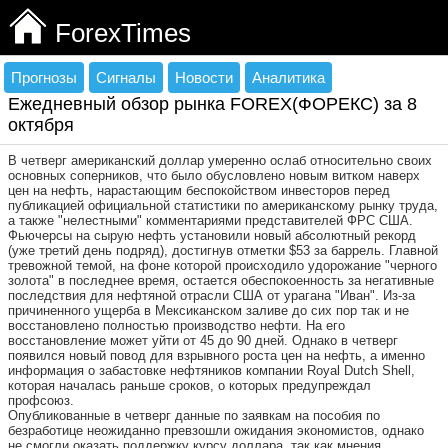
ForexTimes
Прогнозы
Сигналы
Новости
Аналитика
Ежедневный обзор рынка FOREX(ФОРЕКС) за 8
октября
В четверг американский доллар умеренно ослаб относительно своих
основных соперников, что было обусловлено новым витком наверх
цен на нефть, нарастающим беспокойством инвесторов перед
публикацией официальной статистики по американскому рынку труда,
а также "нелестными" комментариями представителей ФРС США.
Фьючерсы на сырую нефть установили новый абсолютный рекорд
(уже третий день подряд), достигнув отметки $53 за баррель. Главной
тревожной темой, на фоне которой происходило удорожание "черного
золота" в последнее время, остается обеспокоенность за негативные
последствия для нефтяной отрасли США от урагана "Иван". Из-за
причиненного ущерба в Мексиканском заливе до сих пор так и не
восстановлено полностью производство нефти. На его
восстановление может уйти от 45 до 90 дней. Однако в четверг
появился новый повод для взрывного роста цен на нефть, а именно
информация о забастовке нефтяников компании Royal Dutch Shell,
которая началась раньше сроков, о которых предупреждал
профсоюз.
Опубликованные в четверг данные по заявкам на пособия по
безработице неожиданно превзошли ожидания экономистов, однако
не смогли оказать поддержку курсу доллара, так как мнения