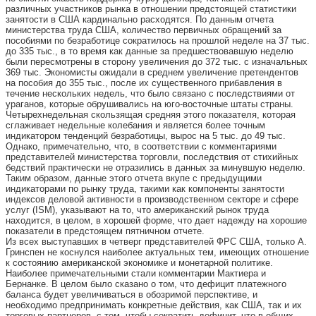
различных участников рынка в отношении предстоящей статистики
занятости в США кардинально расходятся. По данным отчета
министерства труда США, количество первичных обращений за
пособиями по безработице сократилось на прошлой неделе на 37 тыс.
до 335 тыс., в то время как данные за предшествовавшую неделю
были пересмотрены в сторону увеличения до 372 тыс. с изначальных
369 тыс. Экономисты ожидали в среднем увеличение претендентов
на пособия до 355 тыс., после их существенного прибавления в
течение нескольких недель, что было связано с последствиями от
ураганов, которые обрушивались на юго-восточные штаты страны.
Четырехнедельная скользящая средняя этого показателя, которая
сглаживает недельные колебания и является более точным
индикатором тенденций безработицы, вырос на 5 тыс. до 49 тыс.
Однако, примечательно, что, в соответствии с комментариями
представителей министерства торговли, последствия от стихийных
бедствий практически не отразились в данных за минувшую неделю.
Таким образом, данные этого отчета вкупе с предыдущими
индикаторами по рынку труда, такими как компоненты занятости
индексов деловой активности в производственном секторе и сфере
услуг (ISM), указывают на то, что американский рынок труда
находится, в целом, в хорошей форме, что дает надежду на хорошие
показатели в предстоящем пятничном отчете.
Из всех выступавших в четверг представителей ФРС США, только А.
Гринспен не коснулся наиболее актуальных тем, имеющих отношение
к состоянию американской экономике и монетарной политике.
Наиболее примечательными стали комментарии Мактиера и
Бернанке. В целом было сказано о том, что дефицит платежного
баланса будет увеличиваться в обозримой перспективе, и
необходимо предпринимать конкретные действия, как США, так и их
торговых партнеров, с тем, чтобы сократить дефицит, что в общих