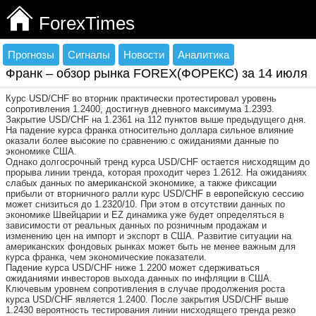
ForexTimes
Прогнозы
Сигналы
Новости
Аналитика
Франк – обзор рынка FOREX(ФОРЕКС) за 14 июля
Курс USD/CHF во вторник практически протестировал уровень
сопротивления 1.2400, достигнув дневного максимума 1.2393.
Закрытие USD/CHF на 1.2361 на 112 пунктов выше предыдущего дня.
На падение курса франка относительно доллара сильное влияние
оказали более высокие по сравнению с ожиданиями данные по
экономике США.
Однако долгосрочный тренд курса USD/CHF остается нисходящим до
прорыва линии тренда, которая проходит через 1.2612. На ожиданиях
слабых данных по американской экономике, а также фиксации
прибыли от вторничного ралли курс USD/CHF в европейскую сессию
может снизиться до 1.2320/10. При этом в отсутствии данных по
экономике Швейцарии и EZ динамика уже будет определяться в
зависимости от реальных данных по розничным продажам и
изменению цен на импорт и экспорт в США. Развитие ситуации на
американских фондовых рынках может быть не менее важным для
курса франка, чем экономические показатели.
Падение курса USD/CHF ниже 1.2200 может сдерживаться
ожиданиями инвесторов выхода данных по инфляции в США.
Ключевым уровнем сопротивления в случае продолжения роста
курса USD/CHF является 1.2400. После закрытия USD/CHF выше
1.2430 вероятность тестирования линии нисходящего тренда резко