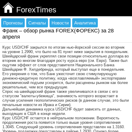
ForexTimes
Прогнозы
Сигналы
Новости
Аналитика
Франк – обзор рынка FOREX(ФОРЕКС) за 28
апреля
Курс USD/CHF закрылся по итогам нью-йоркской сессии во вторник
на уровне 1.2990, что было на 81 пункт ниже закрытия в понедельник.
Швейцарский франк укреплял свои позиции относительно доллара во
вторник во многом благодаря росту курса евро (см. Евро). Также был
ощутим эффект от слов представителя Национального Банка
Швейцарии Ф. Хилдебренда, который выступал еще в понедельник.
Его уверения о том, что Банк ужесточит свою стимулирующую
денежно-кредитную политику, когда «возглавляемый» экспортерами
экономический подъем ускорится, были расценены рынком как более
решительные, чем все предыдущие.
Спрос на швейцарский франк также увеличивался в связи с его
статусом "валюты-убежища", значимость которого возрастает в
случае усиления геополитических рисков (в данном случае, это были
печальные новости из Ирака и Сирии).
Дальнейшая динамика курса USD/CHF будет зависеть от данных,
выходящих в США в конце недели.
Курс USD/CHF остается в нейтральном положении. Вероятность
продолжения роста появится только выше уровня сопротивления
1.3045. Следующий уровень сопротивления представлен на 1.3160.
Уровень поддержки представлен в районе 1.2930. Однако более