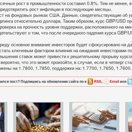
хмесячные рост в промышленности составил 0.8%. Тем не менее,
 предотвратить рост инфляции в последующие месяцы.
ост на фондовых рынках США. Данные, свидетельствующие об у
ерлинга относительно доллара. Таким образом, курс GBP/USD п
 проверка на прочность уровня поддержки, расположенного на м
етельствуют о том, что после очередного падения курса GBP/US
 среду основное внимание инвесторов будет сфокусировано на 
 стать ключевым фактором влияния на ожидания инвесторами по
вышения ставок может привести к решительному прорыву курс
роятно, что это может произойти, в случае, если в четверг ст
ены на 1.7800, 1.7850, поддержки на: 1.7700, 1.7650, 1.7600.
ился пост? Подпишись на обновления сайта по s
RSS
,
Email
или