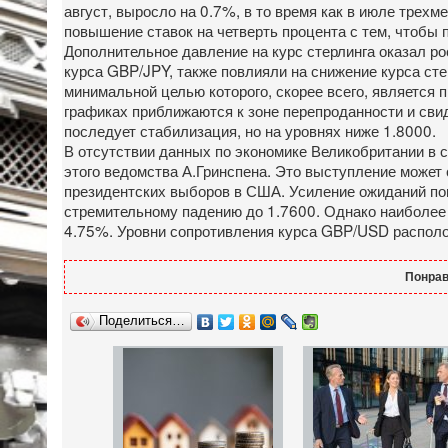
август, выросло на 0.7%, в то время как в июле тре
повышение ставок на четверть процента с тем, чтобы
Дополнительное давление на курс стерлинга оказал р
курса GBP/JPY, также повлияли на снижение курса ст
минимальной целью которого, скорее всего, является
графиках приближаются к зоне перепроданности и свид
последует стабилизация, но на уровнях ниже 1.8000.
В отсутствии данных по экономике Великобритании в
этого ведомства А.Гринспена. Это выступление может
президентских выборов в США. Усиление ожиданий по
стремительному падению до 1.7600. Однако наиболее ве
4.75%. Уровни сопротивления курса GBP/USD располож
Понрав
Поделиться…