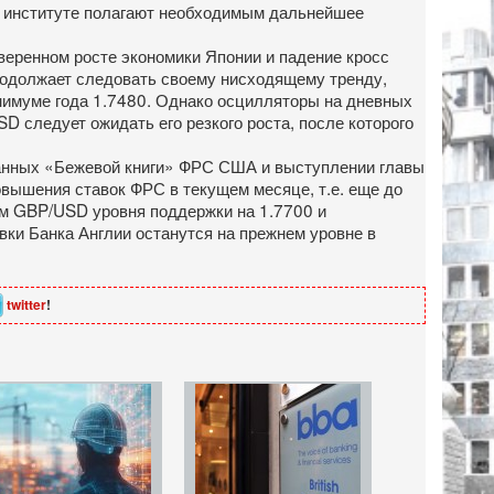
 в институте полагают необходимым дальнейшее
веренном росте экономики Японии и падение кросс
родолжает следовать своему нисходящему тренду,
инимуме года 1.7480. Однако осцилляторы на дневных
D следует ожидать его резкого роста, после которого
данных «Бежевой книги» ФРС США и выступлении главы
вышения ставок ФРС в текущем месяце, т.е. еще до
ом GBP/USD уровня поддержки на 1.7700 и
авки Банка Англии останутся на прежнем уровне в
twitter
!