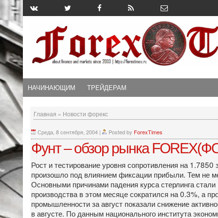
НАЧИНАЮЩИМ
ТРЕЙДЕРАМ
Главная
»
Новости форекс
Среда, 8 сентября, 2004
|
Posted by
ForexTimes
Фунт – обзор рынка FOREX(ФО
Рост и тестирование уровня сопротивления на 1.785
произошло под влиянием фиксации прибыли. Тем не ме
Основными причинами падения курса стерлинга стал
производства в этом месяце сократился на 0.3%, а 
промышленности за август показали снижение активнос
в августе. По данным национального института эконо