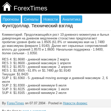
ForexTimes
Прогнозы
Сигналы
Новости
Аналитика
Фунт/доллар. Технический взгляд
Комментарий. Продолжающийся рост 10-дневного моментума и бычья
дивергенция на дневном медленном стохастике предполагают
пробитие уровня фибо на 1.8505 (61.8% от минимума мая на 1.7480
до максимума февраля 1.9140). Далее нет серьезных сопротивлений
вплоть до уровней 1.8570 и 1.8600. Начальная поддержка - 1.8400,
более сильная - 1.8350.
RES 4: $1.8690 - дневной максимум 2 марта
RES 3: $1.8600 - дневной максимум 1 апреля
RES 2: $1.8570 - дневной максимум 2 апреля
RES 1: $1.8505 - 61.8% от $1.7480 до $1.9140
Текущая: $1.8420
SUP 1: $1.8360 - 5- дневный moving average и дневной максимум 2, 6
июля
SUP 2: $1.8300 - дневной минимум 6 июля
SUP 3: $1.8225 -дневной максимум 1 июля
SUP 4: $1.8165 - дневной минимум 2 июля
By
ForexTimes
on 07.07.2004 · Posted in
Новости форекс