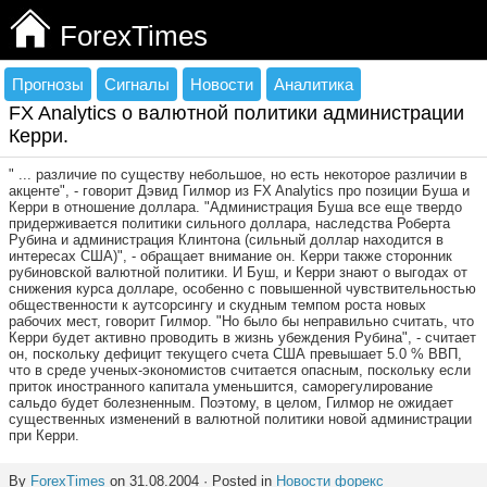
ForexTimes
Прогнозы
Сигналы
Новости
Аналитика
FX Analytics о валютной политики администрации
Керри.
" ... различие по существу небольшое, но есть некоторое различии в
акценте", - говорит Дэвид Гилмор из FX Analytics про позиции Буша и
Керри в отношение доллара. "Администрация Буша все еще твердо
придерживается политики сильного доллара, наследства Роберта
Рубина и администрация Клинтона (сильный доллар находится в
интересах США)", - обращает внимание он. Керри также сторонник
рубиновской валютной политики. И Буш, и Керри знают о выгодах от
снижения курса долларе, особенно с повышенной чувствительностью
общественности к аутсорсингу и скудным темпом роста новых
рабочих мест, говорит Гилмор. "Но было бы неправильно считать, что
Керри будет активно проводить в жизнь убеждения Рубина", - считает
он, поскольку дефицит текущего счета США превышает 5.0 % ВВП,
что в среде ученых-экономистов считается опасным, поскольку если
приток иностранного капитала уменьшится, саморегулирование
сальдо будет болезненным. Поэтому, в целом, Гилмор не ожидает
существенных изменений в валютной политики новой администрации
при Керри.
By
ForexTimes
on 31.08.2004 · Posted in
Новости форекс