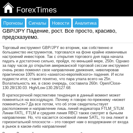
ForexTimes
Прогнозы
Сигналы
Новости
Аналитика
GBP/JPY Падение, рост. Все просто, красиво,
предсказуемо.
Торговый инструмент GBP/JPY во вторник, как собственно и
большинство инструментов, торговался на фоне крайне изменчивых
настроений инвесторов. Так с открытия торгового дня пара начала
падать и достаточно сильно, пройдя, по меньшей мере, 250п. Однако
за пару часов до открытия американской торговой сессии инструмент
очень резво поменял свое направление движения, нивелировав
практически 100% всего «азиатско-европейского» падения. И если
подвести итог, станет понятно, что пара упала всего на 25п.
Волатильность же, в свою очередь, составила 260п. Open/Close-
130.28/130.03. High/Low-130.28/127.68.
В краткосрочной перспективе тенденция в данный момент может
поменяться на восходящую. Почему я говорю по-прежнему «может
поменяться»? Да все потом, что об этом свидетельствует
расположение и направление лишь линий индикатора FTLM_STLM.
Линии FATL, FTLM и средняя линия RBCI также смотрят в бычьем
направлении. Но, что касается основной линии SATL, то она лежит в
горизонтальной плоскости – это говорит нам о воздержании от входа
в рынок в каком-либо направлении!