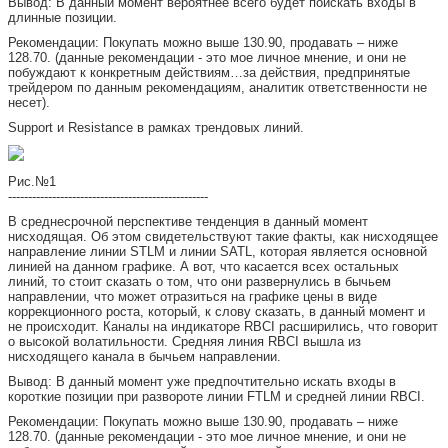
Вывод: В данный момент вероятнее всего будет поискать входы в
длинные позиции.
Рекомендации: Покупать можно выше 130.90, продавать – ниже
128.70. (данные рекомендации - это мое личное мнение, и они не
побуждают к конкретным действиям…за действия, предпринятые
трейдером по данным рекомендациям, аналитик ответственности не
несет).
Support и Resistance в рамках трендовых линий.
Рис.№1
--------------------------------------------------
В среднесрочной перспективе тенденция в данный момент
нисходящая. Об этом свидетельствуют такие факты, как нисходящее
направление линии STLM и линии SATL, которая является основной
линией на данном графике. А вот, что касается всех остальных
линий, то стоит сказать о том, что они развернулись в бычьем
направлении, что может отразиться на графике цены в виде
коррекционного роста, который, к слову сказать, в данный момент и
не происходит. Каналы на индикаторе RBCI расширились, что говорит
о высокой волатильности. Средняя линия RBCI вышла из
нисходящего канала в бычьем направлении.
Вывод: В данный момент уже предпочтительно искать входы в
короткие позиции при развороте линии FTLM и средней линии RBCI.
Рекомендации: Покупать можно выше 130.90, продавать – ниже
128.70. (данные рекомендации - это мое личное мнение, и они не