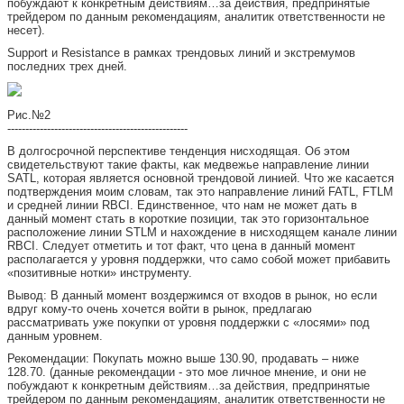
побуждают к конкретным действиям…за действия, предпринятые
трейдером по данным рекомендациям, аналитик ответственности не
несет).
Support и Resistance в рамках трендовых линий и экстремумов
последних трех дней.
Рис.№2
--------------------------------------------------
В долгосрочной перспективе тенденция нисходящая. Об этом
свидетельствуют такие факты, как медвежье направление линии
SATL, которая является основной трендовой линией. Что же касается
подтверждения моим словам, так это направление линий FATL, FTLM
и средней линии RBCI. Единственное, что нам не может дать в
данный момент стать в короткие позиции, так это горизонтальное
расположение линии STLM и нахождение в нисходящем канале линии
RBCI. Следует отметить и тот факт, что цена в данный момент
располагается у уровня поддержки, что само собой может прибавить
«позитивные нотки» инструменту.
Вывод: В данный момент воздержимся от входов в рынок, но если
вдруг кому-то очень хочется войти в рынок, предлагаю
рассматривать уже покупки от уровня поддержки с «лосями» под
данным уровнем.
Рекомендации: Покупать можно выше 130.90, продавать – ниже
128.70. (данные рекомендации - это мое личное мнение, и они не
побуждают к конкретным действиям…за действия, предпринятые
трейдером по данным рекомендациям, аналитик ответственности не