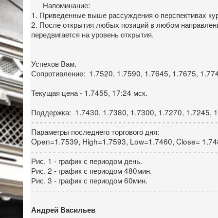
Напоминание:
1. Приведенные выше рассуждения о перспективах ку
2. После открытия любых позиций в любом направлении
передвигается на уровень открытия.
Успехов Вам.
Сопротивление: 1.7520, 1.7590, 1.7645, 1.7675, 1.7740
Текущая цена - 1.7455, 17:24 мск.
Поддержка: 1.7430, 1.7380, 1.7300, 1.7270, 1.7245, 1
- - - - - - - - - - - - - - - - - - - - - - - - - - - - - - - - - - - - - - - - - - -
Параметры последнего торгового дня:
Open=1.7539, High=1.7593, Low=1.7460, Close= 1.74
- - - - - - - - - - - - - - - - - - - - - - - - - - - - - - - - - - - - - - - - - - -
Рис. 1 - график с периодом день.
Рис. 2 - график с периодом 480мин.
Рис. 3 - график с периодом 60мин.
- - - - - - - - - - - - - - - - - - - - - - - - - - - - - - - - - - - - - - - - - - -
Андрей Васильев