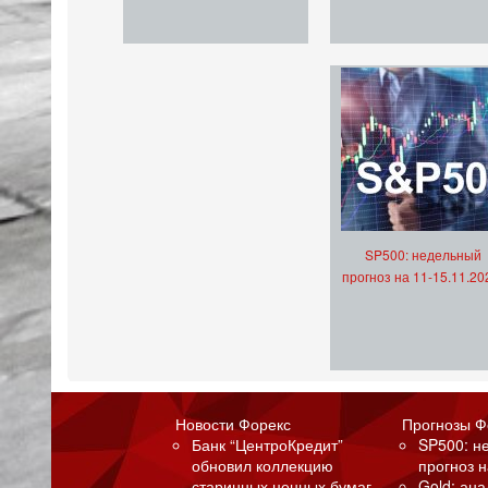
SP500: недельный
прогноз на 11-15.11.20
Новости Форекс
Прогнозы Ф
Банк “ЦентроКредит”
SP500: н
обновил коллекцию
прогноз н
старинных ценных бумаг
Gold: ан