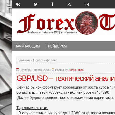
НАЧИНАЮЩИМ
ТРЕЙДЕРАМ
Главная
»
Новости форекс
Четверг, 2 марта, 2006
|
Posted by
ForexTimes
GBP/USD – технический анали
Сейчас рынок формирует коррекцию от роста курса 1.7
область для этой коррекции - вблизи уровня 1.7390.
Далее будем определяться с возможными варинтами.
Торговые тактики.
В случае снижения курс до 1.7380 открываем позицию н