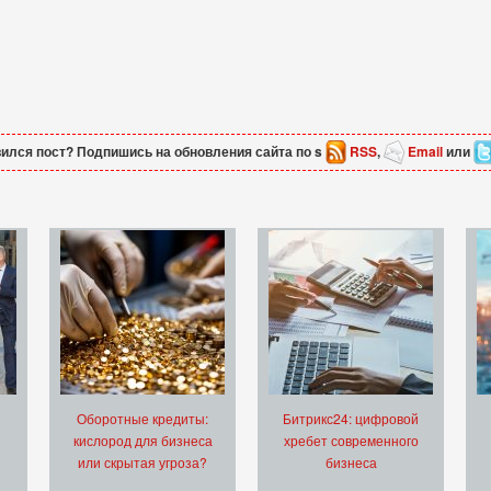
ился пост? Подпишись на обновления сайта по s
RSS
,
Email
или
Оборотные кредиты:
Битрикс24: цифровой
кислород для бизнеса
хребет современного
или скрытая угроза?
бизнеса