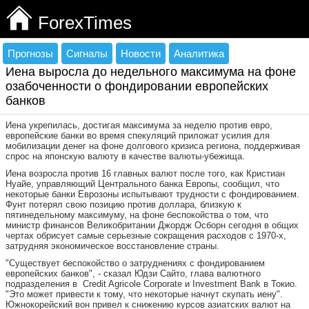
ForexTimes
Прогнозы
Сигналы
Новости
Аналитика
Иена выросла до недельного максимума на фоне
озабоченности о фондировании европейских
банков
Иена укрепилась, достигая максимума за неделю против евро,
европейские банки во время спекуляций приложат усилия для
мобилизации денег на фоне долгового кризиса региона, поддерживая
спрос на японскую валюту в качестве валюты-убежища.
Иена возросла против 16 главных валют после того, как Кристиан
Нуайе, управляющий Центрального банка Европы, сообщил, что
некоторые банки Еврозоны испытывают трудности с фондированием.
Фунт потерял свою позицию против доллара, близкую к
пятинедельному максимуму, на фоне беспокойства о том, что
министр финансов Великобритании Джордж Осборн сегодня в общих
чертах обрисует самые серьезные сокращения расходов с 1970-х,
затрудняя экономическое восстановление страны.
"Существует беспокойство о затруднениях с фондированием
европейских банков", - сказал Юдзи Сайто, глава валютного
подразделения в Credit Agricole Corporate и Investment Bank в Токио.
"Это может привести к тому, что некоторые начнут скупать иену".
Южнокорейский вон привел к снижению курсов азиатских валют на