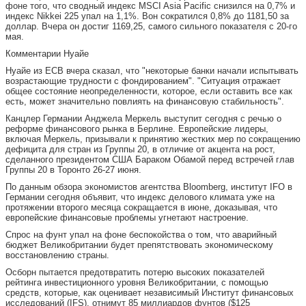
фоне того, что сводный индекс MSCI Asia Pacific снизился на 0,7% и
индекс Nikkei 225 упал на 1,1%. Вон сократился 0,8% до 1181,50 за
доллар. Вчера он достиг 1169,25, самого сильного показателя с 20-го
мая.
Комментарии Нуайе
Нуайе из ECB вчера сказал, что "некоторые банки начали испытывать
возрастающие трудности с фондированием". "Ситуация отражает
общее состояние неопределенности, которое, если оставить все как
есть, может значительно повлиять на финансовую стабильность".
Канцлер Германии Анджела Меркель выступит сегодня с речью о
реформе финансового рынка в Берлине. Европейские лидеры,
включая Меркель, призывали к принятию жестких мер по сокращению
дефицита для стран из Группы 20, в отличие от акцента на рост,
сделанного президентом США Бараком Обамой перед встречей глав
Группы 20 в Торонто 26-27 июня.
По данным обзора экономистов агентства Bloomberg, институт IFO в
Германии сегодня объявит, что индекс делового климата уже на
протяжении второго месяца сокращается в июне, доказывая, что
европейские финансовые проблемы угнетают настроение.
Спрос на фунт упал на фоне беспокойства о том, что аварийный
бюджет Великобритании будет препятствовать экономическому
восстановлению страны.
Осборн пытается предотвратить потерю высоких показателей
рейтинга инвестиционного уровня Великобритании, с помощью
средств, которые, как оценивает независимый Институт финансовых
исследований (IFS), отнимут 85 миллиардов фунтов ($125