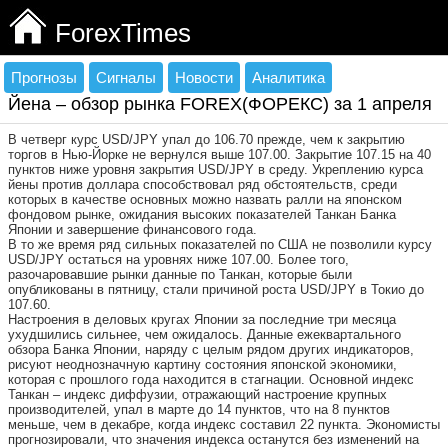
ForexTimes
Прогнозы
Сигналы
Новости
Аналитика
Йена – обзор рынка FOREX(ФОРЕКС) за 1 апреля
В четверг курс USD/JPY упал до 106.70 прежде, чем к закрытию
торгов в Нью-Йорке не вернулся выше 107.00. Закрытие 107.15 на 40
пунктов ниже уровня закрытия USD/JPY в среду. Укреплению курса
йены против доллара способствовал ряд обстоятельств, среди
которых в качестве основных можно назвать ралли на японском
фондовом рынке, ожидания высоких показателей Танкан Банка
Японии и завершение финансового года.
В то же время ряд сильных показателей по США не позволили курсу
USD/JPY остаться на уровнях ниже 107.00. Более того,
разочаровавшие рынки данные по Танкан, которые были
опубликованы в пятницу, стали причиной роста USD/JPY в Токио до
107.60.
Настроения в деловых кругах Японии за последние три месяца
ухудшились сильнее, чем ожидалось. Данные ежеквартального
обзора Банка Японии, наряду с целым рядом других индикаторов,
рисуют неоднозначную картину состояния японской экономики,
которая с прошлого года находится в стагнации. Основной индекс
Танкан – индекс диффузии, отражающий настроение крупных
производителей, упал в марте до 14 пунктов, что на 8 пунктов
меньше, чем в декабре, когда индекс составил 22 пункта. Экономисты
прогнозировали, что значения индекса останутся без изменений на