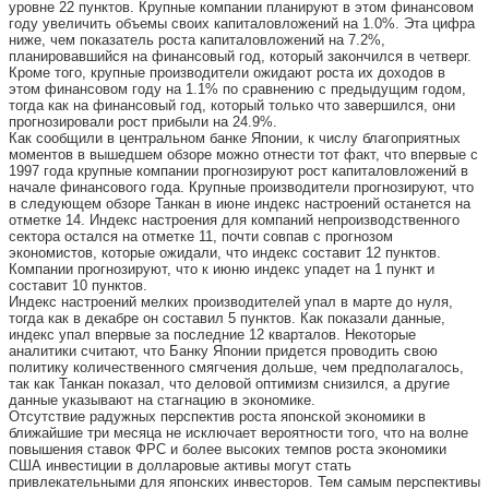
уровне 22 пунктов. Крупные компании планируют в этом финансовом
году увеличить объемы своих капиталовложений на 1.0%. Эта цифра
ниже, чем показатель роста капиталовложений на 7.2%,
планировавшийся на финансовый год, который закончился в четверг.
Кроме того, крупные производители ожидают роста их доходов в
этом финансовом году на 1.1% по сравнению с предыдущим годом,
тогда как на финансовый год, который только что завершился, они
прогнозировали рост прибыли на 24.9%.
Как сообщили в центральном банке Японии, к числу благоприятных
моментов в вышедшем обзоре можно отнести тот факт, что впервые с
1997 года крупные компании прогнозируют рост капиталовложений в
начале финансового года. Крупные производители прогнозируют, что
в следующем обзоре Танкан в июне индекс настроений останется на
отметке 14. Индекс настроения для компаний непроизводственного
сектора остался на отметке 11, почти совпав с прогнозом
экономистов, которые ожидали, что индекс составит 12 пунктов.
Компании прогнозируют, что к июню индекс упадет на 1 пункт и
составит 10 пунктов.
Индекс настроений мелких производителей упал в марте до нуля,
тогда как в декабре он составил 5 пунктов. Как показали данные,
индекс упал впервые за последние 12 кварталов. Некоторые
аналитики считают, что Банку Японии придется проводить свою
политику количественного смягчения дольше, чем предполагалось,
так как Танкан показал, что деловой оптимизм снизился, а другие
данные указывают на стагнацию в экономике.
Отсутствие радужных перспектив роста японской экономики в
ближайшие три месяца не исключает вероятности того, что на волне
повышения ставок ФРС и более высоких темпов роста экономики
США инвестиции в долларовые активы могут стать
привлекательными для японских инвесторов. Тем самым перспективы