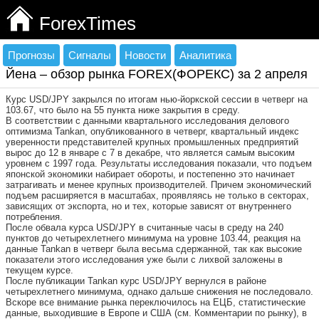
ForexTimes
Прогнозы
Сигналы
Новости
Аналитика
Йена – обзор рынка FOREX(ФОРЕКС) за 2 апреля
Курс USD/JPY закрылся по итогам нью-йоркской сессии в четверг на
103.67, что было на 55 пункта ниже закрытия в среду.
В соответствии с данными квартального исследования делового
оптимизма Tankan, опубликованного в четверг, квартальный индекс
уверенности представителей крупных промышленных предприятий
вырос до 12 в январе с 7 в декабре, что является самым высоким
уровнем с 1997 года. Результаты исследования показали, что подъем
японской экономики набирает обороты, и постепенно это начинает
затрагивать и менее крупных производителей. Причем экономический
подъем расширяется в масштабах, проявляясь не только в секторах,
зависящих от экспорта, но и тех, которые зависят от внутреннего
потребления.
После обвала курса USD/JPY в считанные часы в среду на 240
пунктов до четырехлетнего минимума на уровне 103.44, реакция на
данные Tankan в четверг была весьма сдержанной, так как высокие
показатели этого исследования уже были с лихвой заложены в
текущем курсе.
После публикации Tankan курс USD/JPY вернулся в районе
четырехлетнего минимума, однако дальше снижения не последовало.
Вскоре все внимание рынка переключилось на ЕЦБ, статистические
данные, выходившие в Европе и США (см. Комментарии по рынку), в