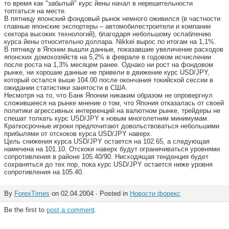
то время как "забытый" курс йены начал в нерешительности
топтаться на месте.
В пятницу японский фондовый рынок немного оживился (в частности
главные японские экспортеры – автомобилестроители и компании
сектора высоких технологий), благодаря небольшому ослаблению
курса йены относительно доллара. Nikkei вырос по итогам на 1,1%.
В пятницу в Японии вышли данные, показавшие увеличение расходов
японских домохозяйств на 5,2% в феврале в годовом исчислении
после роста на 1,3% месяцем ранее. Однако ни рост на фондовом
рынке, ни хорошие данные не привели в движение курс USD/JPY,
который остался выше 104.00 после окончания токийской сессии в
ожидании статистики занятости в США.
Несмотря на то, что Банк Японии никаким образом не опровергнул
сложившееся на рынке мнение о том, что Япония отказалась от своей
политики агрессивных интервенций на валютном рынке, трейдеры не
спешат толкать курс USD/JPY к новым многолетним минимумам.
Краткосрочные игроки предпочитают довольствоваться небольшими
прибылями от отскоков курса USD/JPY наверх.
Цель снижения курса USD/JPY остается на 102.65, а следующая
намечена на 101.10. Отскоки наверх будут ограничиваться уровнями
сопротивления в районе 105.40/90. Нисходящая тенденция будет
сохраняться до тех пор, пока курс USD/JPY остается ниже уровня
сопротивления на 105.40.
By
ForexTimes
on 02.04.2004 · Posted in
Новости форекс
Be the first to
post a comment
.