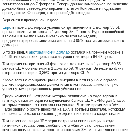
заимствования до 7 февраля. Теперь данное компромиссное решение
должно быть утверждено верхней палатой Конгресса и подписано
президентом. Очевидно, это произойдёт сегодня.
Вернемся к прошедшей неделе.
Евро
в паре с долларом укрепился до значения в 1 доллар 35,51
цента с отметки четверга в 1 доллар 35,24 цента. Курс европейской
валюты изменился незначительно по итогам недели,
продемонстрировав снижение лишь на 0,05% против американского
доллара.
В то же время
австралийский доллар
остался на прежнем уровне в
94,66 американских цента против уровня четверга 94,62 цента.
Тем временем британский фунт упал до отметки в 1 доллар 59,55
центов США со значения в 1 доллар 59,70 центов. За неделю фунт
стерлингов потерял 0,36% против доллара США.
Кроме того на фондовом рынке Америки в пятницу наблюдалось
ралли, поддерживаемое движениями в конгрессе, а именно, уже
упомянутым предложением республиканцев.
Среди компаний, котировки которых отличились в ходе торгов в
пятницу, отметим один из крупнейших банков США JPMorgan Chase,
который сообщил о квартальном убытке. В то же время банк Wells
Fargo заявил о росте профита на 13% в третьем квартале, которому
не помешало даже снижение доходов от ипотечного кредитования.
Тем не менее, акции JPMorgan сохранили свои позиции в ходе
пятничной сессии. Банк сообщил, что убыток стал следствием
крупных юридических издержек и составил 380 млн. долларов против