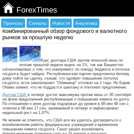
ForexTimes
Прогнозы
Сигналы
Новости
Аналитика
Комбинированный обзор фондового и валютного
рынков за прошлую неделю
Курс доллара США против японской иены по
итогам прошлой недели вырос на 1%, так как Вашингтон
сигнализировал о том, что компромисс по поводу бюджета и потолка
госдолга будет найден. Республиканская партия предложила белому
дому пойти на сделку, сказав, что одобрит повышение потолка
госдолга, если законопроект "Обамакер" отложат на 2 года. Но Барак
Обама заявил, что не поддастся шантажу и отклонил предложение.
Доллар США
в четверг достиг максимума против иены от 30 сентября
на фоне предложения республиканцев о повышении лимита по долгу.
По отношению к иене доллар подорожал до уровня в 98 иен 48 сен с
отметки в 98 иен 17 сен, занимаемой в четверг и зафиксировал
недельный рост на 1,07%.
Не можем не отметить, что США все же удалось договориться о
возобновлении работы федеральных учреждений и временном
повышении лимита госдолга. Сенат решил возобновить
финансирование правительства до 15 января и продлить