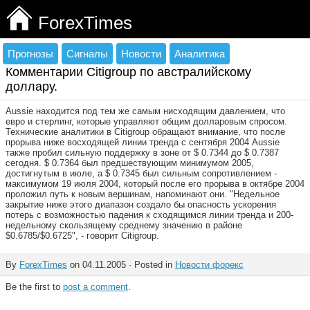
ForexTimes
Прогнозы
Сигналы
Новости
Аналитика
Комментарии Citigroup по австралийскому
доллару.
Aussie находится под тем же самым нисходящим давлением, что
евро и стерлинг, которые управляют общим долларовым спросом.
Технические аналитики в Citigroup обращают внимание, что после
прорыва ниже восходящей линии тренда с сентября 2004 Aussie
также пробил сильную поддержку в зоне от $ 0.7344 до $ 0.7387
сегодня. $ 0.7364 был предшествующим минимумом 2005,
достигнутым в июле, а $ 0.7345 был сильным сопротивлением -
максимумом 19 июля 2004, который после его прорыва в октябре 2004
проложил путь к новым вершинам, напоминают они. "Недельное
закрытие ниже этого диапазон создало бы опасность ускорения
потерь с возможностью падения к сходящимся линии тренда и 200-
недельному скользящему среднему значению в районе
$0.6785/$0.6725", - говорит Citigroup.
By
ForexTimes
on 04.11.2005 · Posted in
Новости форекс
Be the first to
post a comment
.