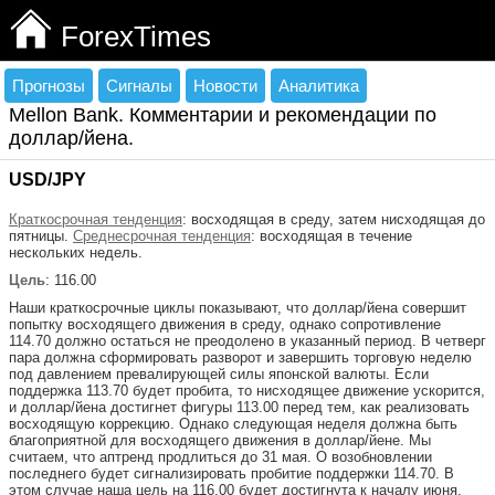
ForexTimes
Прогнозы
Сигналы
Новости
Аналитика
Mellon Bank. Комментарии и рекомендации по
доллар/йена.
USD/JPY
Краткосрочная тенденция
: восходящая в среду, затем нисходящая до
пятницы.
Среднесрочная тенденция
: восходящая в течение
нескольких недель.
Цель
: 116.00
Наши краткосрочные циклы показывают, что доллар/йена совершит
попытку восходящего движения в среду, однако сопротивление
114.70 должно остаться не преодолено в указанный период. В четверг
пара должна сформировать разворот и завершить торговую неделю
под давлением превалирующей силы японской валюты. Если
поддержка 113.70 будет пробита, то нисходящее движение ускорится,
и доллар/йена достигнет фигуры 113.00 перед тем, как реализовать
восходящую коррекцию. Однако следующая неделя должна быть
благоприятной для восходящего движения в доллар/йене. Мы
считаем, что аптренд продлиться до 31 мая. О возобновлении
последнего будет сигнализировать пробитие поддержки 114.70. В
этом случае наша цель на 116.00 будет достигнута к началу июня.