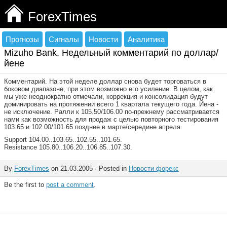
ForexTimes
Прогнозы
Сигналы
Новости
Аналитика
Mizuho Bank. Недельный комментарий по доллар/
йене
Комментарий. На этой неделе доллар снова будет торговаться в
боковом диапазоне, при этом возможно его усиление. В целом, как
мы уже неоднократно отмечали, коррекция и консолидация будут
доминировать на протяжении всего 1 квартала текущего года. Йена -
не исключение. Ралли к 105.50/106.00 по-прежнему рассматривается
нами как возможность для продаж с целью повторного тестирования
103.65 и 102.00/101.65 позднее в марте/середине апреля.
Support 104.00..103.65..102.55..101.65.
Resistance 105.80..106.20..106.85..107.30.
By
ForexTimes
on 21.03.2005 · Posted in
Новости форекс
Be the first to
post a comment
.