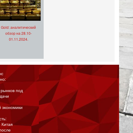
Gold: аналитический
обзор на 28.10-
01.11.2024.
кс
но:
 рынков под
адачи
й экономики
сть:
 Китая
после