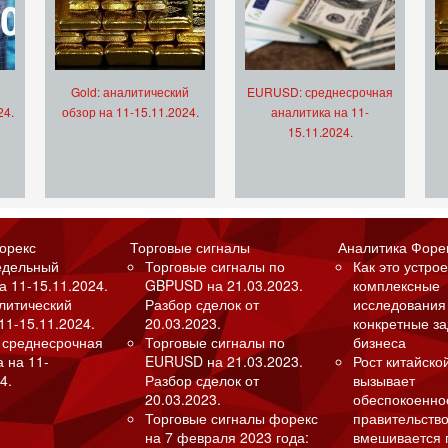
Gold: аналитический
EURUSD: среднесрочная
24.
обзор на 11-15.11.2024.
аналитика на 11-
15.11.2024.
орекс
Торговые сигналы
Аналитика Форе
едельный
Торговые сигналы по
Как это устрое
а 11-15.11.2024.
GBPUSD на 21.03.2023.
комплексные
алитический
Разбор сделок от
исследования
11-15.11.2024.
20.03.2023.
конкретные з
 среднесрочная
Торговые сигналы по
бизнеса
а на 11-
EURUSD на 21.03.2023.
Рост китайско
4.
Разбор сделок от
вызывает
20.03.2023.
обеспокоенно
Торговые сигналы форекс
правительство
на 7 февраля 2023 года:
вмешивается 