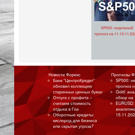
SP500: недельный
прогноз на 11-15.11.20
Новости Форекс
Прогнозы Ф
Банк “ЦентроКредит”
SP500: н
обновил коллекцию
прогноз н
старинных ценных бумаг
Gold: ан
Отпуск с профита –
обзор на 
считаем стоимость
EURUSD:
отдыха в Гоа
аналитик
Оборотные кредиты:
15.11.202
кислород для бизнеса
или скрытая угроза?