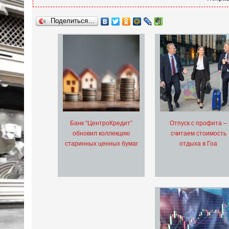
Поделиться…
Банк “ЦентроКредит”
Отпуск с профита –
обновил коллекцию
считаем стоимость
старинных ценных бумаг
отдыха в Гоа