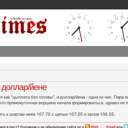
 доллар/йене
 как "цыплята без головы", и доллар/йена - одна из них. Пара
 что промежуточная вершина начала формироваться, однако ее 
ть к шортам ниже 107.70 с целью 107.25 и затем 106.55.
ился пост? Подпишись на обновления сайта по s
RSS
,
Email
или