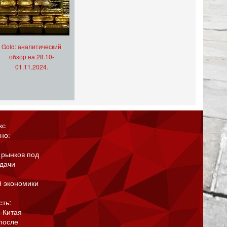
Gold: аналитический
обзор на 28.10-
01.11.2024.
кс
но:
 рынков под
адачи
й экономики
сть:
 Китая
после