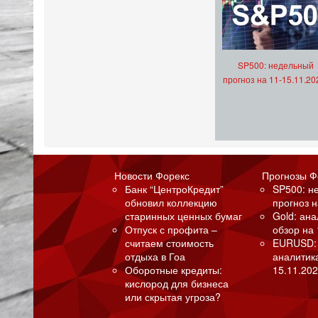
SP500: недельный
прогноз на 11-15.11.20
Новости Форекс
Прогнозы Ф
Банк “ЦентроКредит”
SP500: н
обновил коллекцию
прогноз н
старинных ценных бумаг
Gold: ан
Отпуск с профита –
обзор на 
считаем стоимость
EURUSD:
отдыха в Гоа
аналитик
Оборотные кредиты:
15.11.202
кислород для бизнеса
или скрытая угроза?