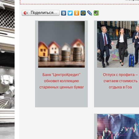
Поделиться…
Банк “ЦентроКредит”
Отпуск с профита –
обновил коллекцию
считаем стоимость
старинных ценных бумаг
отдыха в Гоа