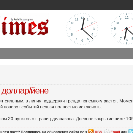
 доллар/йене
 сильным, в линия поддержки тренда понемногу растет. Момен
ой поворот событий нельзя полностью исключать.
пом 20 пунктов от границ диапазона. Дневное закрытие ниже 109
ился пост? Подпишись на обновления сайта по s
RSS
,
Email
или