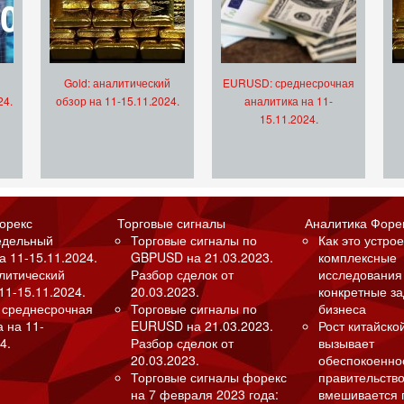
Gold: аналитический
EURUSD: среднесрочная
24.
обзор на 11-15.11.2024.
аналитика на 11-
15.11.2024.
орекс
Торговые сигналы
Аналитика Форе
едельный
Торговые сигналы по
Как это устрое
а 11-15.11.2024.
GBPUSD на 21.03.2023.
комплексные
алитический
Разбор сделок от
исследования
11-15.11.2024.
20.03.2023.
конкретные з
 среднесрочная
Торговые сигналы по
бизнеса
а на 11-
EURUSD на 21.03.2023.
Рост китайско
4.
Разбор сделок от
вызывает
20.03.2023.
обеспокоенно
Торговые сигналы форекс
правительство
на 7 февраля 2023 года:
вмешивается 