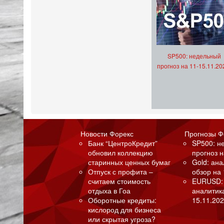
SP500: недельный
прогноз на 11-15.11.20
Новости Форекс
Прогнозы Ф
Банк “ЦентроКредит”
SP500: н
обновил коллекцию
прогноз н
старинных ценных бумаг
Gold: ан
Отпуск с профита –
обзор на 
считаем стоимость
EURUSD:
отдыха в Гоа
аналитик
Оборотные кредиты:
15.11.202
кислород для бизнеса
или скрытая угроза?