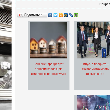
Понрав
Поделиться…
Банк “ЦентроКредит”
Отпуск с профита –
обновил коллекцию
считаем стоимость
старинных ценных бумаг
отдыха в Гоа