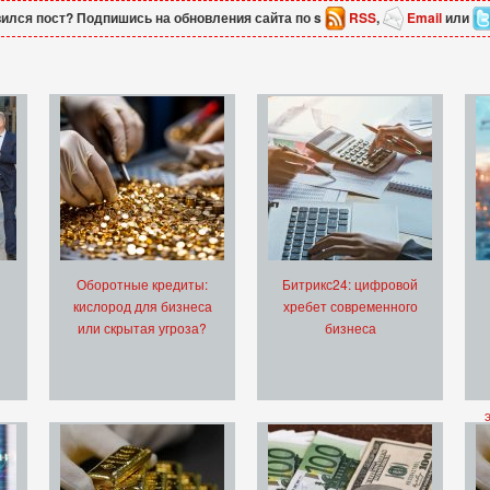
ился пост? Подпишись на обновления сайта по s
RSS
,
Email
или
Оборотные кредиты:
Битрикс24: цифровой
кислород для бизнеса
хребет современного
или скрытая угроза?
бизнеса