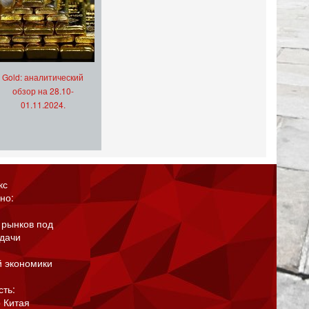
Gold: аналитический
обзор на 28.10-
01.11.2024.
кс
но:
 рынков под
адачи
й экономики
сть:
 Китая