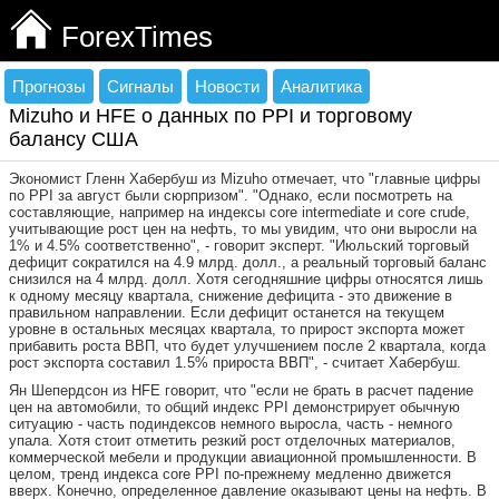
ForexTimes
Прогнозы
Сигналы
Новости
Аналитика
Mizuho и HFE о данных по PPI и торговому
балансу США
Экономист Гленн Хабербуш из Mizuho отмечает, что "главные цифры
по PPI за август были сюрпризом". "Однако, если посмотреть на
составляющие, например на индексы core intermediate и core crude,
учитывающие рост цен на нефть, то мы увидим, что они выросли на
1% и 4.5% соответственно", - говорит эксперт. "Июльский торговый
дефицит сократился на 4.9 млрд. долл., а реальный торговый баланс
снизился на 4 млрд. долл. Хотя сегодняшние цифры относятся лишь
к одному месяцу квартала, снижение дефицита - это движение в
правильном направлении. Если дефицит останется на текущем
уровне в остальных месяцах квартала, то прирост экспорта может
прибавить роста ВВП, что будет улучшением после 2 квартала, когда
рост экспорта составил 1.5% прироста ВВП", - считает Хабербуш.
Ян Шепердсон из HFE говорит, что "если не брать в расчет падение
цен на автомобили, то общий индекс PPI демонстрирует обычную
ситуацию - часть подиндексов немного выросла, часть - немного
упала. Хотя стоит отметить резкий рост отделочных материалов,
коммерческой мебели и продукции авиационной промышленности. В
целом, тренд индекса core PPI по-прежнему медленно движется
вверх. Конечно, определенное давление оказывают цены на нефть. В