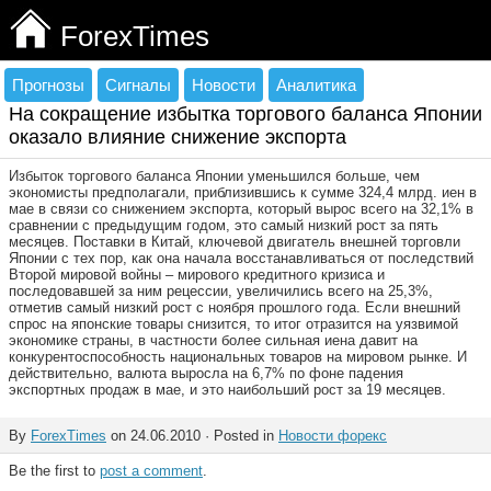
ForexTimes
Прогнозы
Сигналы
Новости
Аналитика
На сокращение избытка торгового баланса Японии
оказало влияние снижение экспорта
Избыток торгового баланса Японии уменьшился больше, чем
экономисты предполагали, приблизившись к сумме 324,4 млрд. иен в
мае в связи со снижением экспорта, который вырос всего на 32,1% в
сравнении с предыдущим годом, это самый низкий рост за пять
месяцев. Поставки в Китай, ключевой двигатель внешней торговли
Японии с тех пор, как она начала восстанавливаться от последствий
Второй мировой войны – мирового кредитного кризиса и
последовавшей за ним рецессии, увеличились всего на 25,3%,
отметив самый низкий рост с ноября прошлого года. Если внешний
спрос на японские товары снизится, то итог отразится на уязвимой
экономике страны, в частности более сильная иена давит на
конкурентоспособность национальных товаров на мировом рынке. И
действительно, валюта выросла на 6,7% по фоне падения
экспортных продаж в мае, и это наибольший рост за 19 месяцев.
By
ForexTimes
on 24.06.2010 · Posted in
Новости форекс
Be the first to
post a comment
.