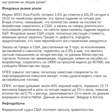
настроения на общем рынке".
Фондовые рынки упали
Индекс MSCI Asia-Pacific потерял 1,6% до отметки в 115,25 сегодня в
14:01 по токийскому времени, это третье падение за четыре дня.
Вчера отчеты, показавшие, что количество заявок на пособие по
безработице сократилось в США, а заказы на товары длительного
пользования увеличились, не смогли приостановить падение индекса
S&P. Фондовые рынки США упали, поскольку растущая стоимость,
имеющая целью защитить Грецию от дефолта, породила
предположение, что темп европейского восстановления замедлится.
Заказы на товары в США, рассчитанные на 3 года, за исключением
автомобилей и самолетов, поднялись на 0,9% в мае, что явилось
третьим повышением за четыре месяца, по данным Министерства
торговли. Количество американцев, подающих заявки на пособия по
безработице, сократилось на 19000 на прошлой неделе до 457000, как
сообщило Министерство труда.
ОПЕК повысит поставки, поскольку азиатские специалисты по
нефтепереработке повысили импорт, чтобы удовлетворить спрос на
автомобильное топливо.
ОПЕК, которая добывает около 40% мировой нефти, перевезет 23,73
миллиона баррелей в день за четыре недели до 10-го июля, повысив
количество на 0,7% с месяца, закончившегося 12-го июня, по данным
вчерашнего отчета Halifax. Данные не включает Эквадор и Анголу.
Нефтедобыча
Федеральный судья США отклонил просьбу правительства