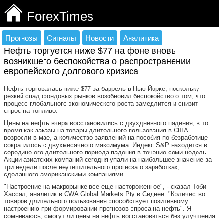
ForexTimes
Прогнозы
Сигналы
Новости
Аналитика
Нефть торгуется ниже $77 на фоне вновь
возникшего беспокойства о распространении
европейского долгового кризиса
Нефть торговалась ниже $77 за баррель в Нью-Йорке, поскольку
резкий спад фондовых рынков возобновил беспокойство о том, что
процесс глобального экономического роста замедлится и снизит
спрос на топливо.
Цены на нефть вчера восстановились с двухдневного падения, в то
время как заказы на товары длительного пользования в США
возросли в мае, а количество заявлений на пособия по безработице
сократилось с двухмесячного максимума. Индекс S&P находится в
середине его длительного периода падения в течение семи недель.
Акции азиатских компаний сегодня упали на наибольшее значение за
три недели после неутешительного прогноза о заработках,
сделанного американскими компаниями.
"Настроение на макрорынке все еще настороженное", - сказал Тоби
Хассал, аналитик в CWA Global Markets Pty в Сиднее. "Количество
товаров длительного пользования способствует позитивному
настроению при формировании прогнозов спроса на нефть". Я
сомневаюсь, смогут ли цены на нефть восстановиться без улучшения