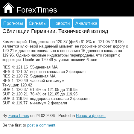
ForexTimes
Прогнозы
Сигналы
Новости
Аналитика
Облигации Германии. Технический взгляд
Комментарий: Поддержка на 120.37 (фибо 61.8% oт 121.05-119.95)
является ключевой на данный момент, ее пробитие откроет дорогу к
120.21 и далее потенциально к основанию 16-дневного канала на
119.96. Однако часовые индикаторы перепроданы, что говорит о
коррекции. Пробитие 120.49 улучшит позиции быков.
RES 4: 121.16 55-дневная МА
RES 3: 121.07 вершина канала со 2 февраля
RES 2: 120.72 5-дневная МА
RES 1: 120.49 часовой максимум
Текущая: 120.42
SUP 1: 120.37 61.8% oт 121.05 дo 119.95
SUP 2: 120.21 76.4% oт 121.05 дo 119.95
SUP 3: 119.96 поддержка канала со 2 февраля
SUP 4: 119.77 минимум 2 февраля
By
ForexTimes
on 24.02.2006 · Posted in
Новости форекс
Be the first to
post a comment
.