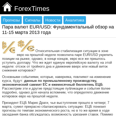
ForexTimes
Прогнозы
Сигналы
Новости
Аналитика
Пара валют EUR/USD: Фундаментальный обзор на
11-15 марта 2013 года
Относительная стабилизация ситуации в зоне
евро на прошлой неделе позволила паре EUR/USD укрепить
позиции на рынке, однако, в конце концов, евро все же пришлось
уступить доллару. Что же ждет единую европейскую валюту на этой
неделе: отскок от тройного дна и движение вверх или новый виток
снижения котировок?
Основными событиями, которые, наверняка, повлияют на изменение
курса, будут:
данные по промышленному производству,
экономический саммит ЕС и ежемесячный бюллетень ЕЦБ
.
Рассмотрим эти и другие предстоящие публикации и события более
подробно, однако для начала вспомним, что определяло движение
котировок евро на прошлой неделе.
Президент ЕЦБ Марио Драги, чье выступление прошло в четверг, 7
марта, сумел прекрасно сбалансировать ситуацию: ЕЦБ понизил
прогнозы по темпам экономического роста, но в то же время в ходе
заседания банка обсуждалась возможность урезания ставок. Помимо