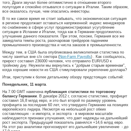
того, Драги звучал более оптимистично в отношении второго
полугодия и спокойно отзывался о ситуации в Италии. Таким образом,
все оказалось лучше, чем опасались инвесторы.
В то же самое время не стоит забывать, что экономическая ситуация
в регионе продолжает оставаться напряженной: индекс менеджеров
по снабжению в сфере услуг продемонстрировал усугубление
ситуации в Испании и Италии, тогда как в Германии продолжилось
улучшение данного показателя. При этом, похоже, Германия все же
замедлила темпы роста, разочаровав трейдеров падением
промышленного производства и числа заказов в промышленности.
Между тем, в США была опубликована великолепная статистика по
числу занятых вне с/х сектора (
Non-Farm Payrolls
) . Как сообщалось,
прирост составил 236000 человек, что отправило EUR/USD к
тройному дну. Неужели мы вернулись к "добрым старым временам",
когда хорошие новости из США стимулировали укрепление доллара?
Итак, приступим к более детальному обзору предстоящих событий:
Понедельник, 11 марта
.
На 7.00 GMT намечена
публикация статистики по торговому
балансу Германии
. В декабре 2012 г, согласно статистике, профицит
составил 16,8 млрд евро, и это был второй по размеру уровень
профицита за последние 60 лет, что утвердило Германию на позициях
европейского лидера. Несмотря на небольшой рост обеих
составляющих - и импорта, и экспорта - в мировом масштабе
наблюдаются признаки улучшения, что дает надежды на дальнейший
рост экспорта. Предыдущий показатель равнялся +14,6 млрд евро.
На этот раз аналитики прогнозируют его дальнейшее увеличение - до