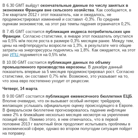
В 6.30 GMT выйдут
окончательные данные по числу занятых в
экономике Франции вне сельского хозяйства
. Как сообщается, в
3-м квартале 2012 г этот показатель, как и ожидалось, не
продемонстрировал изменений и составил -0,3%. По средним
оценкам экономистов, на этот раз темпы падения ограничатся 0,2%.
В 7.45 GMT состоится
публикация индекса потребительских цен
Франции
. Согласно статистике, в январе этот показатель опустился
на 0,5% м/м после роста в размере 0,3% месяцем ранее. Между тем,
цены на нефтепродукты возросли на 1,3%, в результате чего общие
затраты на энергоресурсы поднялись на 1,8%. Как ожидается, на этот
раз
ИПЦ
поднимется на 0,5% м/м.
В 10.00 GMT состоится
публикация данных по объему
промышленного производства еврозоны
. В декабре данный
показатель впервые за 5 месяцев продемонстрировал рост. Согласно
статистике, он составил 0,7% м/м. Возможно, это указывает на то,
что зона евро постепенно уходит от рецессии.
Четверг, 14 марта
.
В 9.00 GMT состоится
публикация ежемесячного бюллетеня ЕЦБ
.
Вполне очевидно, что он вызывает особый интерес трейдеров,
желающих услышать официальную оценку происходящего в Европе.
В февральском бюллетене прогнозировалось падение инфляции
ниже 2% в ближайшие несколько месяцев несмотря на укрепление
позиций евро. Помимо этого, в нем отмечалось, что в первой
половине 2013 г валютный блок продолжит испытывать проблемы в
экономической сфере, однако во втором полугодии ситуация пойдет
на поправку.