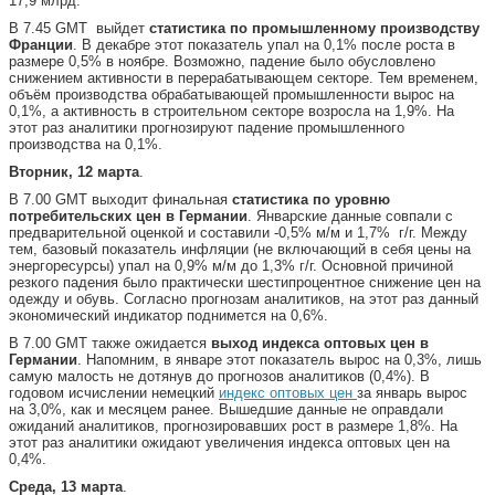
17,9 млрд.
В 7.45 GMT выйдет
статистика по промышленному производству
Франции
. В декабре этот показатель упал на 0,1% после роста в
размере 0,5% в ноябре. Возможно, падение было обусловлено
снижением активности в перерабатывающем секторе. Тем временем,
объём производства обрабатывающей промышленности вырос на
0,1%, а активность в строительном секторе возросла на 1,9%. На
этот раз аналитики прогнозируют падение промышленного
производства на 0,1%.
Вторник, 12 марта
.
В 7.00 GMT выходит финальная
статистика по уровню
потребительских цен в Германии
. Январские данные совпали с
предварительной оценкой и составили -0,5% м/м и 1,7% г/г. Между
тем, базовый показатель инфляции (не включающий в себя цены на
энергоресурсы) упал на 0,9% м/м до 1,3% г/г. Основной причиной
резкого падения было практически шестипроцентное снижение цен на
одежду и обувь. Согласно прогнозам аналитиков, на этот раз данный
экономический индикатор поднимется на 0,6%.
В 7.00 GMT также ожидается
выход индекса оптовых цен в
Германии
. Напомним, в январе этот показатель вырос на 0,3%, лишь
самую малость не дотянув до прогнозов аналитиков (0,4%). В
годовом исчислении немецкий
индекс оптовых цен
за январь вырос
на 3,0%, как и месяцем ранее. Вышедшие данные не оправдали
ожиданий аналитиков, прогнозировавших рост в размере 1,8%. На
этот раз аналитики ожидают увеличения индекса оптовых цен на
0,4%.
Среда, 13 марта
.