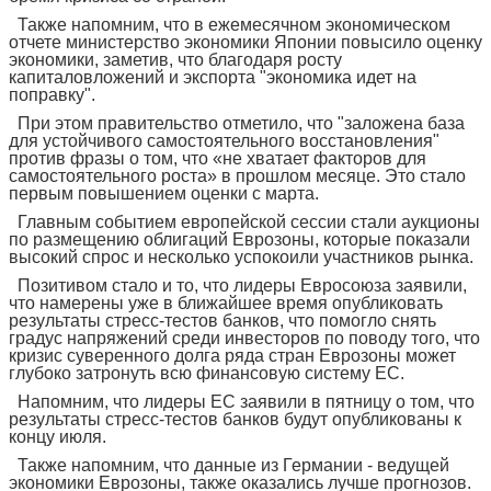
Также напомним, что в ежемесячном экономическом
отчете министерство экономики Японии повысило оценку
экономики, заметив, что благодаря росту
капиталовложений и экспорта "экономика идет на
поправку".
При этом правительство отметило, что "заложена база
для устойчивого самостоятельного восстановления"
против фразы о том, что «не хватает факторов для
самостоятельного роста» в прошлом месяце. Это стало
первым повышением оценки с марта.
Главным событием европейской сессии стали аукционы
по размещению облигаций Еврозоны, которые показали
высокий спрос и несколько успокоили участников рынка.
Позитивом стало и то, что лидеры Евросоюза заявили,
что намерены уже в ближайшее время опубликовать
результаты стресс-тестов банков, что помогло снять
градус напряжений среди инвесторов по поводу того, что
кризис суверенного долга ряда стран Еврозоны может
глубоко затронуть всю финансовую систему ЕС.
Напомним, что лидеры ЕС заявили в пятницу о том, что
результаты стресс-тестов банков будут опубликованы к
концу июля.
Также напомним, что данные из Германии - ведущей
экономики Еврозоны, также оказались лучше прогнозов.