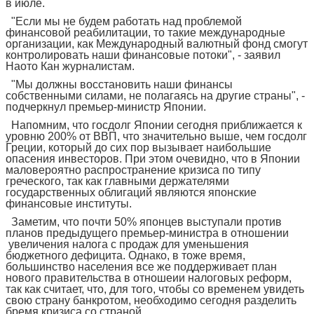
в июле.
"Если мы не будем работать над проблемой
финансовой реабилитации, то такие международные
организации, как Международный валютный фонд смогут
контролировать наши финансовые потоки", - заявил
Наото Кан журналистам.
"Мы должны восстановить наши финансы
собственными силами, не полагаясь на другие страны", -
подчеркнул премьер-министр Японии.
Напомним, что госдолг Японии сегодня приближается к
уровню 200% от ВВП, что значительно выше, чем госдолг
Греции, который до сих пор вызывает наибольшие
опасения инвесторов. При этом очевидно, что в Японии
маловероятно распространение кризиса по типу
греческого, так как главными держателями
государственных облигаций являются японские
финансовые институты.
Заметим, что почти 50% японцев выступали против
планов предыдущего премьер-министра в отношении
увеличения налога с продаж для уменьшения
бюджетного дефицита. Однако, в тоже время,
большинство населения все же поддерживает план
нового правительства в отношеии налоговых реформ,
так как считает, что, для того, чтобы со временем увидеть
свою страну банкротом, необходимо сегодня разделить
бремя кризиса со страной.