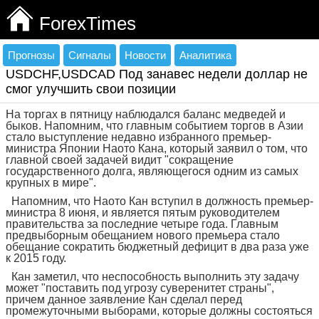
ForexTimes
Прогнозы
Сигналы
Новости
Аналитика
USDCHF,USDCAD Под занавес недели доллар не
смог улучшить свои позиции
На торгах в пятницу наблюдался баланс медведей и
быков. Напомним, что главным событием торгов в Азии
стало выступление недавно избранного премьер-
министра Японии Наото Кана, который заявил о том, что
главной своей задачей видит "сокращение
государственного долга, являющегося одним из самых
крупных в мире".
Напомним, что Наото Кан вступил в должность премьер-
министра 8 июня, и является пятым руководителем
правительства за последние четыре года. Главным
предвыборным обещанием нового премьера стало
обещание сократить бюджетный дефицит в два раза уже
к 2015 году.
Кан заметил, что неспособность выполнить эту задачу
может "поставить под угрозу суверенитет страны",
причем данное заявление Кан сделал перед
промежуточными выборами, которые должны состояться