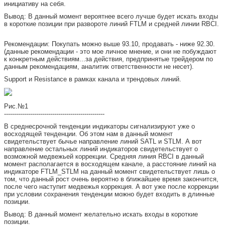
инициативу на себя.
Вывод: В данный момент вероятнее всего лучше будет искать входы
в короткие позиции при развороте линий FTLM и средней линии RBCI.
Рекомендации: Покупать можно выше 93.10, продавать - ниже 92.30.
(данные рекомендации - это мое личное мнение, и они не побуждают
к конкретным действиям...за действия, предпринятые трейдером по
данным рекомендациям, аналитик ответственности не несет).
Support и Resistance в рамках канала и трендовых линий.
Рис.№1
--------------------------------------------------
В среднесрочной тенденции индикаторы сигнализируют уже о
восходящей тенденции. Об этом нам в данный момент
свидетельствует бычье направление линий SATL и STLM. А вот
направление остальных линий индикаторов свидетельствует о
возможной медвежьей коррекции. Средняя линия RBCI в данный
момент располагается в восходящем канале, а расстояние линий на
индикаторе FTLM_STLM на данный момент свидетельствует лишь о
том, что данный рост очень вероятно в ближайшее время закончится,
после чего наступит медвежья коррекция. А вот уже после коррекции
при условии сохранения тенденции можно будет входить в длинные
позиции.
Вывод: В данный момент желательно искать входы в короткие
позиции.