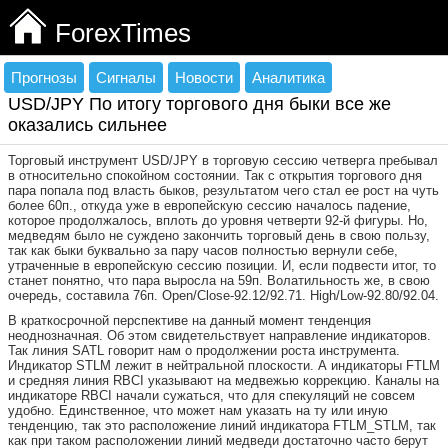
ForexTimes
Прогнозы
Сигналы
Новости
Аналитика
USD/JPY По итогу торгового дня быки все же
оказались сильнее
Торговый инструмент USD/JPY в торговую сессию четверга пребывал
в относительно спокойном состоянии. Так с открытия торгового дня
пара попала под власть быков, результатом чего стал ее рост на чуть
более 60п., откуда уже в европейскую сессию началось падение,
которое продолжалось, вплоть до уровня четверти 92-й фигуры. Но,
медведям было не суждено закончить торговый день в свою пользу,
так как быки буквально за пару часов полностью вернули себе,
утраченные в европейскую сессию позиции. И, если подвести итог, то
станет понятно, что пара выросла на 59п. Волатильность же, в свою
очередь, составила 76п. Open/Close-92.12/92.71. High/Low-92.80/92.04.
В краткосрочной перспективе на данный момент тенденция
неоднозначная. Об этом свидетельствует направление индикаторов.
Так линия SATL говорит нам о продолжении роста инструмента.
Индикатор STLM лежит в нейтральной плоскости. А индикаторы FTLM
и средняя линия RBCI указывают на медвежью коррекцию. Каналы на
индикаторе RBCI начали сужаться, что для спекуляций не совсем
удобно. Единственное, что может нам указать на ту или иную
тенденцию, так это расположение линий индикатора FTLM_STLM, так
как при таком расположении линий медведи достаточно часто берут