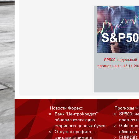
SP500: недельный
прогноз на 11-15.11.20
Новости Форекс
Прогнозы Ф
Банк “ЦентроКредит”
SP500: н
обновил коллекцию
прогноз н
старинных ценных бумаг
Gold: ан
Отпуск с профита –
обзор на 
считаем стоимость
EURUSD: