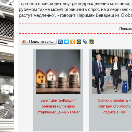
торговли происходит внутри подразделений компаний,
рубежом также может ограничить спрос на американск
растут медленно", - говорит Нариман Бевареш из Global
Понрав
Поделиться…
Банк “ЦентроКредит”
Отпуск с профита –
обновил коллекцию
считаем стоимость
старинных ценных бумаг
отдыха в Гоа