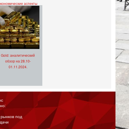
экономические аспекты
Gold: аналитический
обзор на 28.10-
01.11.2024.
кс
но:
 рынков под
адачи