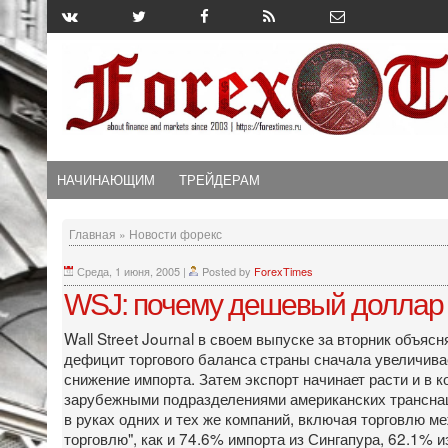
НАЧИНАЮЩИМ
ТРЕЙДЕРАМ
Главная
»
Новости форекс
Среда, 1 июня, 2005
|
Posted by
ForexTimes
WSJ: почему дешевый доллар 
Wall Street Journal в своем выпуске за вторник объяс
дефицит торгового баланса страны сначала увеличивае
снижение импорта. Затем экспорт начинает расти и в 
зарубежными подразделениями американских транснац
в руках одних и тех же компаний, включая торговлю 
торговлю", как и 74.6% импорта из Сингапура, 62.1% 