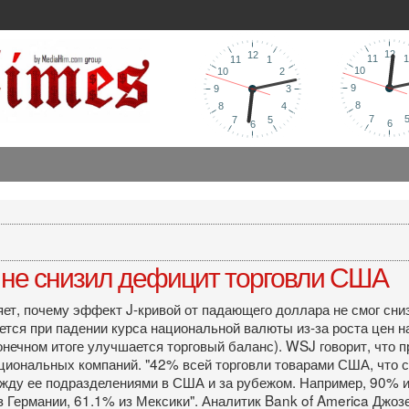
не снизил дефицит торговли США
няет, почему эффект J-кривой от падающего доллара не смог сн
тся при падении курса национальной валюты из-за роста цен на
конечном итоге улучшается торговый баланс). WSJ говорит, что 
иональных компаний. "42% всей торговли товарами США, что с
между ее подразделениями в США и за рубежом. Например, 90% 
из Германии, 61.1% из Мексики". Аналитик Bank of America Джоз