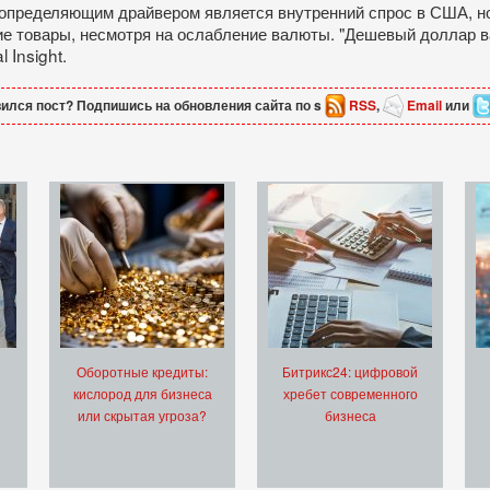
 определяющим драйвером является внутренний спрос в США, н
ие товары, несмотря на ослабление валюты. "Дешевый доллар 
 Insight.
ился пост? Подпишись на обновления сайта по s
RSS
,
Email
или
Оборотные кредиты:
Битрикс24: цифровой
кислород для бизнеса
хребет современного
или скрытая угроза?
бизнеса