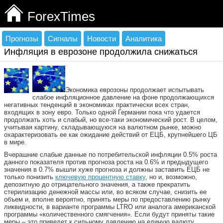
ForexTimes
Прогнозы
Сигналы
Новости
Аналитика
Инфляция в еврозоне продолжила снижаться
Экономика еврозоны продолжает испытывать
слабое инфляционное давление на фоне продолжающихся
негативных тенденций в экономиках практически всех стран,
входящих в зону евро. Только одной Германии пока что удается
продолжать хоть и слабый, но все-таки экономический рост. В целом,
учитывая картину, складывающуюся на валютном рынке, можно
охарактеризовать ее как ожидание действий от ЕЦБ, крупнейшего ЦБ
в мире.
Вчерашние слабые данные по потребительской инфляции 0.5% роста
данного показателя против прогноза роста на 0.6% и предыдущего
значения в 0.7% вышли хуже прогноза и должны заставить ЕЦБ не
только понизить
ключевую процентную ставку
, но и, возможно,
депозитную до отрицательного значения, а также прекратить
стерилизацию денежной массы или, во всяком случае, снизить ее
объем и, вполне вероятно, принять меры по предоставлению рынку
ликвидности, в варианте программы LTRO или аналога американской
программы «количественного смягчения». Если будут приняты такие
меры – это приведет к сильному давлению на единую валюту,