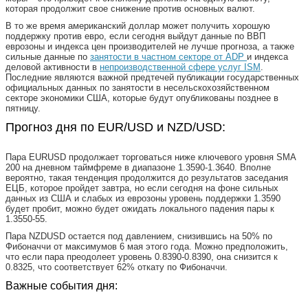
которая продолжит свое снижение против основных валют.
В то же время американский доллар может получить хорошую
поддержку против евро, если сегодня выйдут данные по ВВП
еврозоны и индекса цен производителей не лучше прогноза, а также
сильные данные по
занятости в частном секторе от ADP
и индекса
деловой активности в
непроизводственной сфере услуг ISM
.
Последние являются важной предтечей публикации государственных
официальных данных по занятости в несельскохозяйственном
секторе экономики США, которые будут опубликованы позднее в
пятницу.
Прогноз дня по EUR/USD и NZD/USD:
Пара EURUSD продолжает торговаться ниже ключевого уровня SМА
200 на дневном таймфреме в диапазоне 1.3590-1.3640. Вполне
вероятно, такая тенденция продолжится до результатов заседания
ЕЦБ, которое пройдет завтра, но если сегодня на фоне сильных
данных из США и слабых из еврозоны уровень поддержки 1.3590
будет пробит, можно будет ожидать локального падения пары к
1.3550-55.
Пара NZDUSD остается под давлением, снизившись на 50% по
Фибоначчи от максимумов 6 мая этого года. Можно предположить,
что если пара преодолеет уровень 0.8390-0.8390, она снизится к
0.8325, что соответствует 62% откату по Фибоначчи.
Важные события дня: