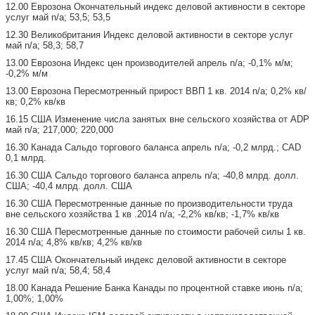
12.00 Еврозона Окончательный индекс деловой активности в секторе
услуг май n/a; 53,5; 53,5
12.30 Великобритания Индекс деловой активности в секторе услуг
май n/a; 58,3; 58,7
13.00 Еврозона Индекс цен производителей апрель n/a; -0,1% м/м;
-0,2% м/м
13.00 Еврозона Пересмотренный прирост ВВП 1 кв. 2014 n/a; 0,2% кв/
кв; 0,2% кв/кв
16.15 США Изменение числа занятых вне сельского хозяйства от ADP
май n/a; 217,000; 220,000
16.30 Канада Сальдо торгового баланса апрель n/a; -0,2 млрд.; CAD
0,1 млрд.
16.30 США Сальдо торгового баланса апрель n/a; -40,8 млрд. долл.
США; -40,4 млрд. долл. США
16.30 США Пересмотренные данные по производительности труда
вне сельского хозяйства 1 кв .2014 n/a; -2,2% кв/кв; -1,7% кв/кв
16.30 США Пересмотренные данные по стоимости рабочей силы 1 кв.
2014 n/a; 4,8% кв/кв; 4,2% кв/кв
17.45 США Окончательный индекс деловой активности в секторе
услуг май n/a; 58,4; 58,4
18.00 Канада Решение Банка Канады по процентной ставке июнь n/a;
1,00%; 1,00%