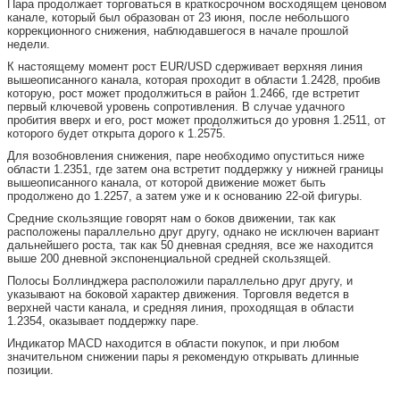
Пара продолжает торговаться в краткосрочном восходящем ценовом
канале, который был образован от 23 июня, после небольшого
коррекционного снижения, наблюдавшегося в начале прошлой
недели.
К настоящему момент рост EUR/USD сдерживает верхняя линия
вышеописанного канала, которая проходит в области 1.2428, пробив
которую, рост может продолжиться в район 1.2466, где встретит
первый ключевой уровень сопротивления. В случае удачного
пробития вверх и его, рост может продолжиться до уровня 1.2511, от
которого будет открыта дорого к 1.2575.
Для возобновления снижения, паре необходимо опуститься ниже
области 1.2351, где затем она встретит поддержку у нижней границы
вышеописанного канала, от которой движение может быть
продолжено до 1.2257, а затем уже и к основанию 22-ой фигуры.
Средние скользящие говорят нам о боков движении, так как
расположены параллельно друг другу, однако не исключен вариант
дальнейшего роста, так как 50 дневная средняя, все же находится
выше 200 дневной экспоненциальной средней скользящей.
Полосы Боллинджера расположили параллельно друг другу, и
указывают на боковой характер движения. Торговля ведется в
верхней части канала, и средняя линия, проходящая в области
1.2354, оказывает поддержку паре.
Индикатор MACD находится в области покупок, и при любом
значительном снижении пары я рекомендую открывать длинные
позиции.