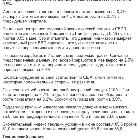
0,5%.
Импорт и внешняя торговля в первом квартиле выросла на 0,4%,
экспорт в 1-м квартале вырос на 4,1% после роста на 0,8% в
предыдущем квартале.
По данным центра исследований экономической политики CEPR,
индикатор экономической активности EuroCoin упал до 0,46 пункта
против 0,55 в мае. Стоит отметить, что данный индикатор измеряет
квартальный рост ВВП еврозоны, что указывает никак не на
радужные перспективы экономики данного региона.
Почасовой заработок в Италии в мае продолжил расти. Согласно
представленным данным, почасовой заработок в мае вырос на 2,5%
по сравнению с тем же периодом предыдущего года, тогда как в
апреле он вырос на 2,4%.
Касаясь фундаментальной статистики по США, стоит отметить
некоторые положительные стороны ее развития.
Согласно третьей оценке, валовой внутренний продукт США в 1-м
квартале вырос на 2,7%, тогда как ранее в апреле сообщалось о
росте показателя на 3,2%. Экономисты ожидали рост на 3,0%.
Поддержку крупным инвесторам оказало доверие американского
потребителя, которое в июне текущего года укрепилось и составило
76,0 против предварительного значения 75,5 и против 73,6 в мае.
Окончательный индекс текущих условий в июне составил 85,6 против
81,0 месяцем ранее. Индекс ожиданий достиг 69,8 против 68,8.
Технический анализ: