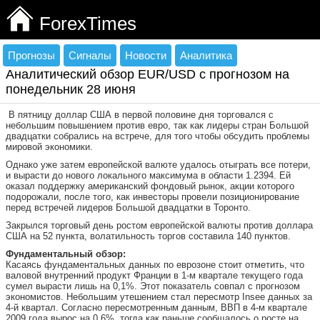
ForexTimes
Прогнозы
Сигналы
Новости
Аналитика
Аналитический обзор EUR/USD с прогнозом на
понедельник 28 июня
В пятницу доллар США в первой половине дня торговался с
небольшим повышением против евро, так как лидеры стран Большой
двадцатки собрались на встрече, для того чтобы обсудить проблемы
мировой экономики.
Однако уже затем европейской валюте удалось отыграть все потери,
и вырасти до нового локального максимума в области 1.2394. Ей
оказал поддержку американский фондовый рынок, акции которого
подорожали, после того, как инвесторы провели позиционирование
перед встречей лидеров Большой двадцатки в Торонто.
Закрылся торговый день ростом европейской валюты против доллара
США на 52 пункта, волатильность торгов составила 140 пунктов.
Фундаментальный обзор:
Касаясь фундаментальных данных по еврозоне стоит отметить, что
валовой внутренний продукт Франции в 1-м квартале текущего года
сумел вырасти лишь на 0,1%. Этот показатель совпал с прогнозом
экономистов. Небольшим утешением стал пересмотр Insee данных за
4-й квартал. Согласно пересмотренным данным, ВВП в 4-м квартале
2009 года вырос на 0,6%, тогда как раньше сообщалось о росте на