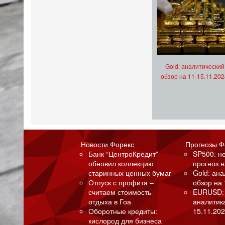
Gold: аналитический
обзор на 11-15.11.202
Новости Форекс
Прогнозы Ф
Банк “ЦентроКредит”
SP500: н
обновил коллекцию
прогноз н
старинных ценных бумаг
Gold: ан
Отпуск с профита –
обзор на 
считаем стоимость
EURUSD:
отдыха в Гоа
аналитик
Оборотные кредиты:
15.11.202
кислород для бизнеса