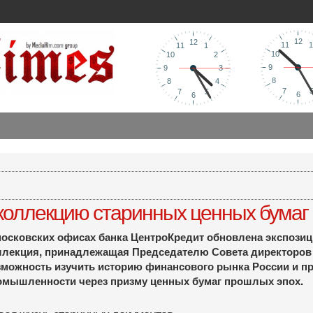
 коллекцию старинных ценных бумаг
московских офисах банка ЦентроКредит обновлена экспозици
ллекция, принадлежащая Председателю Совета директоров 
зможность изучить историю финансового рынка России и пр
омышленности через призму ценных бумаг прошлых эпох.