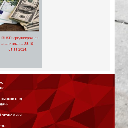
URUSD: среднесрочная
аналитика на 28.10-
01.11.2024.
кс
но:
 рынков под
адачи
й экономики
сть: