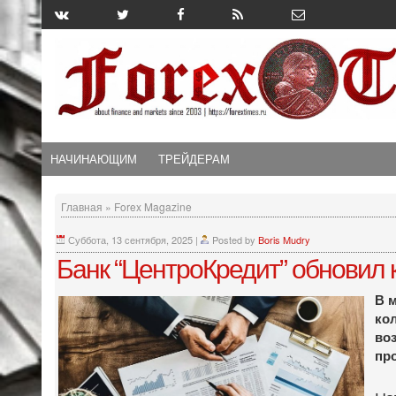
НАЧИНАЮЩИМ
ТРЕЙДЕРАМ
Главная
»
Forex Magazine
Суббота, 13 сентября, 2025
|
Posted by
Boris Mudry
Банк “ЦентроКредит” обновил
В 
ко
во
пр