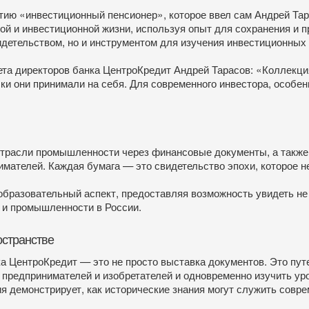
тию «инвестиционный пенсионер», которое ввел сам Андрей Тар
ой и инвестиционной жизни, используя опыт для сохранения и 
идетельством, но и инструментом для изучения инвестиционных
та директоров банка ЦентроКредит Андрей Тарасов: «Коллекци
ски они принимали на себя. Для современного инвестора, особе
 отрасли промышленности через финансовые документы, а также
мателей. Каждая бумага — это свидетельство эпохи, которое не
 образовательный аспект, предоставляя возможность увидеть не
а и промышленности в России.
остранстве
 ЦентроКредит — это не просто выставка документов. Это пут
предпринимателей и изобретателей и одновременно изучить уро
 демонстрирует, как исторические знания могут служить совр