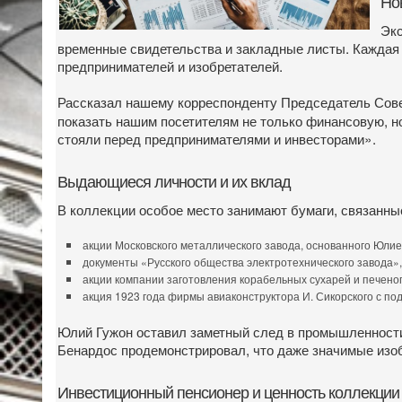
Но
Экс
временные свидетельства и закладные листы. Каждая 
предпринимателей и изобретателей.
Рассказал нашему корреспонденту Председатель Сове
показать нашим посетителям не только финансовую, но
стояли перед предпринимателями и инвесторами».
Выдающиеся личности и их вклад
В коллекции особое место занимают бумаги, связанны
акции Московского металлического завода, основанного Юли
документы «Русского общества электротехнического завода»
акции компании заготовления корабельных сухарей и печено
акция 1923 года фирмы авиаконструктора И. Сикорского с по
Юлий Гужон оставил заметный след в промышленности 
Бенардос продемонстрировал, что даже значимые изоб
Инвестиционный пенсионер и ценность коллекции