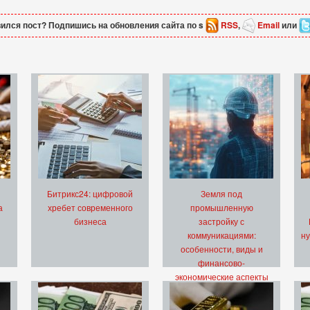
ился пост? Подпишись на обновления сайта по s
RSS
,
Email
или
Битрикс24: цифровой
Земля под
а
хребет современного
промышленную
бизнеса
застройку с
коммуникациями:
ну
особенности, виды и
финансово-
экономические аспекты