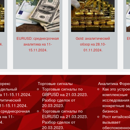
EURUSD: среднесрочная
Gold: аналитический
E
4.
аналитика на 11-
обзор на 28.10-
15.11.2024.
01.11.2024.
орекс
Торговые сигналы
Аналитика Форе
едельный
Торговые сигналы по
Как это устрое
а 11-15.11.2024.
GBPUSD на 21.03.2023.
комплексные
алитический
Разбор сделок от
исследования
11-15.11.2024.
20.03.2023.
конкретные з
 среднесрочная
Торговые сигналы по
бизнеса
а на 11-
EURUSD на 21.03.2023.
Рост китайско
4.
Разбор сделок от
вызывает
20.03.2023.
обеспокоенно