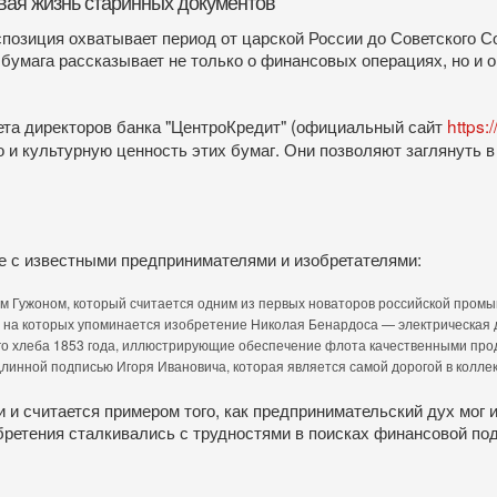
вая жизнь старинных документов
позиция охватывает период от царской России до Советского С
бумага рассказывает не только о финансовых операциях, но и 
та директоров банка "ЦентроКредит" (официальный сайт
https:
 и культурную ценность этих бумаг. Они позволяют заглянуть в
е с известными предпринимателями и изобретателями:
ем Гужоном, который считается одним из первых новаторов российской пром
, на которых упоминается изобретение Николая Бенардоса — электрическая д
го хлеба 1853 года, иллюстрирующие обеспечение флота качественными про
длинной подписью Игоря Ивановича, которая является самой дорогой в колле
и считается примером того, как предпринимательский дух мог
ретения сталкивались с трудностями в поисках финансовой по