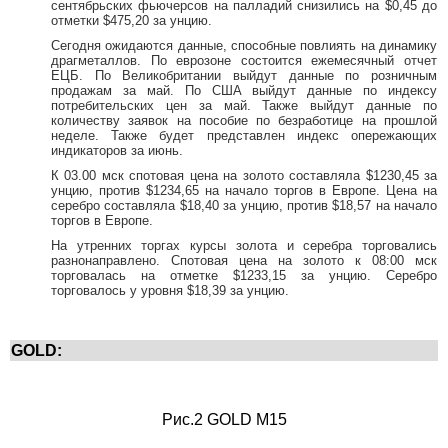
сентябрьских фьючерсов на палладий снизились на $0,45 до
отметки $475,20 за унцию.
Сегодня ожидаются данные, способные повлиять на динамику
драгметаллов. По еврозоне состоится ежемесячный отчет
ЕЦБ. По Великобритании выйдут данные по розничным
продажам за май. По США выйдут данные по индексу
потребительских цен за май. Также выйдут данные по
количеству заявок на пособие по безработице на прошлой
неделе. Также будет представлен индекс опережающих
индикаторов за июнь.
К 03.00 мск спотовая цена на золото составляла $1230,45 за
унцию, против $1234,65 на начало торгов в Европе. Цена на
серебро составляла $18,40 за унцию, против $18,57 на начало
торгов в Европе.
На утренних торгах курсы золота и серебра торговались
разнонаправлено. Спотовая цена на золото к 08:00 мск
торговалась на отметке $1233,15 за унцию. Серебро
торговалось у уровня $18,39 за унцию.
GOLD:
Рис.2 GOLD M15