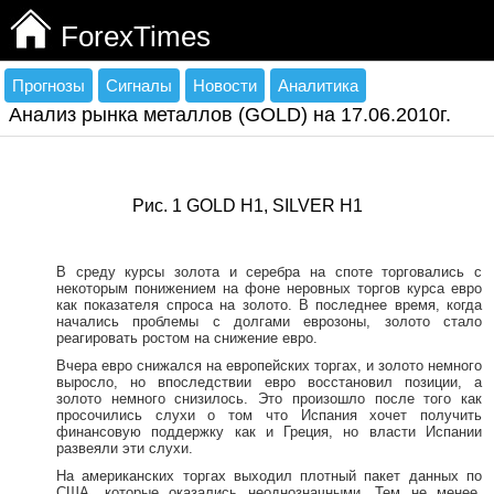
ForexTimes
Прогнозы
Сигналы
Новости
Аналитика
Анализ рынка металлов (GOLD) на 17.06.2010г.
Рис. 1 GOLD H1, SILVER H1
В среду курсы золота и серебра на споте торговались с
некоторым понижением на фоне неровных торгов курса евро
как показателя спроса на золото. В последнее время, когда
начались проблемы с долгами еврозоны, золото стало
реагировать ростом на снижение евро.
Вчера евро снижался на европейских торгах, и золото немного
выросло, но впоследствии евро восстановил позиции, а
золото немного снизилось. Это произошло после того как
просочились слухи о том что Испания хочет получить
финансовую поддержку как и Греция, но власти Испании
развеяли эти слухи.
На американских торгах выходил плотный пакет данных по
США, которые оказались неоднозначными. Тем не менее,