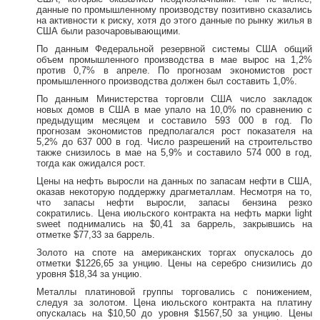
данные по промышленному производству позитивно сказались
на активности к риску, хотя до этого данные по рынку жилья в
США были разочаровывающими.
По данным Федеральной резервной системы США общий
объем промышленного производства в мае вырос на 1,2%
против 0,7% в апреле. По прогнозам экономистов рост
промышленного производства должен был составить 1,0%.
По данным Министерства торговли США число закладок
новых домов в США в мае упало на 10,0% по сравнению с
предыдущим месяцем и составило 593 000 в год. По
прогнозам экономистов предполагался рост показателя на
5,2% до 637 000 в год. Число разрешений на строительство
также снизилось в мае на 5,9% и составило 574 000 в год,
тогда как ожидался рост.
Цены на нефть выросли на данных по запасам нефти в США,
оказав некоторую поддержку драгметаллам. Несмотря на то,
что запасы нефти выросли, запасы бензина резко
сократились. Цена июльского контракта на нефть марки light
sweet поднимались на $0,41 за баррель, закрывшись на
отметке $77,33 за баррель.
Золото на споте на американских торгах опускалось до
отметки $1226,65 за унцию. Цены на серебро снизились до
уровня $18,34 за унцию.
Металлы платиновой группы торговались с понижением,
следуя за золотом. Цена июльского контракта на платину
опускалась на $10,50 до уровня $1567,50 за унцию. Цены